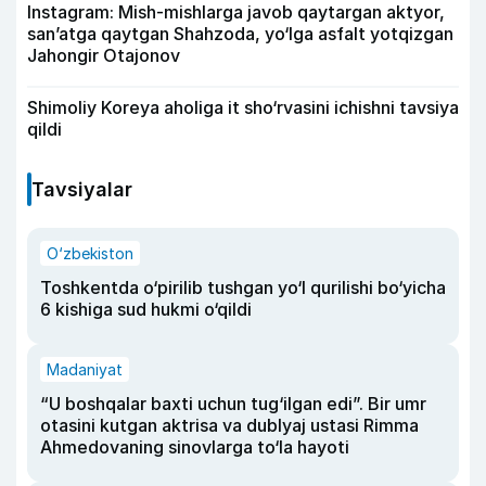
Instagram: Mish-mishlarga javob qaytargan aktyor,
san’atga qaytgan Shahzoda, yo‘lga asfalt yotqizgan
Jahongir Otajonov
Shimoliy Koreya aholiga it sho‘rvasini ichishni tavsiya
qildi
Tavsiyalar
O‘zbekiston
Toshkentda o‘pirilib tushgan yo‘l qurilishi bo‘yicha
6 kishiga sud hukmi o‘qildi
Madaniyat
“U boshqalar baxti uchun tug‘ilgan edi”. Bir umr
otasini kutgan aktrisa va dublyaj ustasi Rimma
Ahmedovaning sinovlarga to‘la hayoti