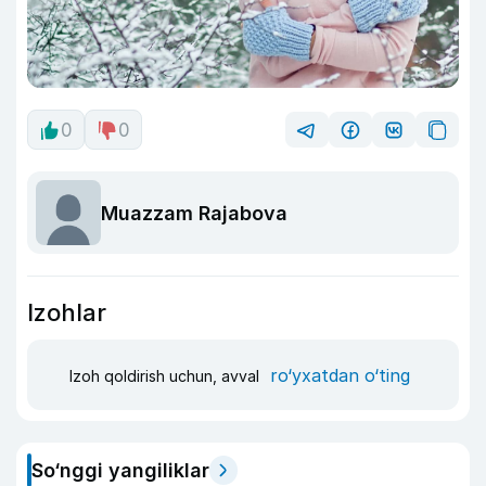
0
0
Muazzam Rajabova
Izohlar
ro‘yxatdan o‘ting
Izoh qoldirish uchun, avval
So‘nggi yangiliklar