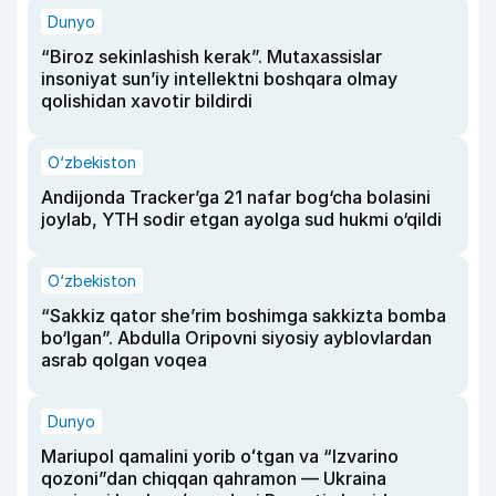
Dunyo
“Biroz sekinlashish kerak”. Mutaxassislar
insoniyat sun’iy intellektni boshqara olmay
qolishidan xavotir bildirdi
O‘zbekiston
Andijonda Tracker’ga 21 nafar bog‘cha bolasini
joylab, YTH sodir etgan ayolga sud hukmi o‘qildi
O‘zbekiston
“Sakkiz qator she’rim boshimga sakkizta bomba
bo‘lgan”. Abdulla Oripovni siyosiy ayblovlardan
asrab qolgan voqea
Dunyo
Mariupol qamalini yorib oʻtgan va “Izvarino
qozoni”dan chiqqan qahramon — Ukraina