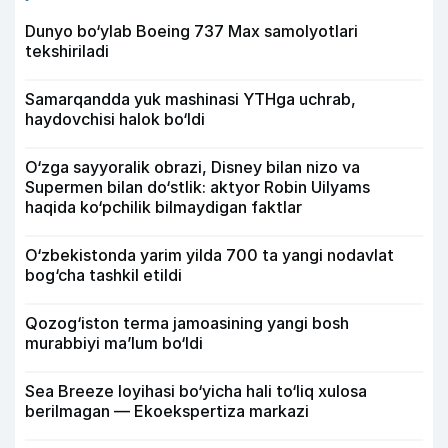
Dunyo bo‘ylab Boeing 737 Max samolyotlari
tekshiriladi
Samarqandda yuk mashinasi YTHga uchrab,
haydovchisi halok bo‘ldi
O‘zga sayyoralik obrazi, Disney bilan nizo va
Supermen bilan do‘stlik: aktyor Robin Uilyams
haqida ko‘pchilik bilmaydigan faktlar
O‘zbekistonda yarim yilda 700 ta yangi nodavlat
bog‘cha tashkil etildi
Qozog‘iston terma jamoasining yangi bosh
murabbiyi ma’lum bo‘ldi
Sea Breeze loyihasi bo‘yicha hali to‘liq xulosa
berilmagan — Ekoekspertiza markazi