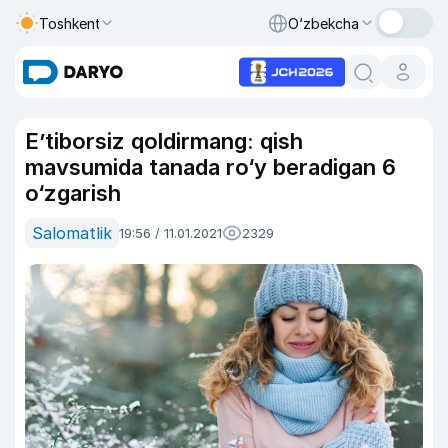
Toshkent
O‘zbekcha
E’tiborsiz qoldirmang: qish
mavsumida tanada ro‘y beradigan 6
o‘zgarish
Salomatlik
19:56 / 11.01.2021
2329