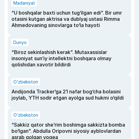
Madaniyat
“U boshqalar baxti uchun tug‘ilgan edi”. Bir umr
otasini kutgan aktrisa va dublyaj ustasi Rimma
Ahmedovaning sinovlarga to‘la hayoti
Dunyo
“Biroz sekinlashish kerak”. Mutaxassislar
insoniyat sun’iy intellektni boshqara olmay
qolishidan xavotir bildirdi
O‘zbekiston
Andijonda Tracker’ga 21 nafar bog‘cha bolasini
joylab, YTH sodir etgan ayolga sud hukmi o‘qildi
O‘zbekiston
“Sakkiz qator she’rim boshimga sakkizta bomba
bo‘lgan”. Abdulla Oripovni siyosiy ayblovlardan
asrab qolgan voqea