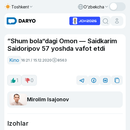
Toshkent
O‘zbekcha
“Shum bola”dagi Omon — Saidkarim
Saidoripov 57 yoshda vafot etdi
Kino
16:21 / 15.12.2020
8563
1
0
Mirolim Isajonov
Izohlar