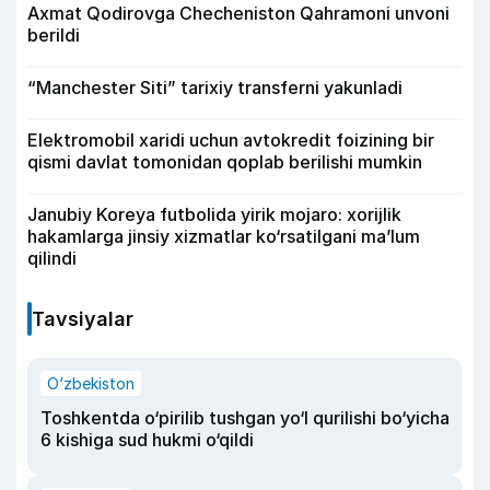
Axmat Qodirovga Checheniston Qahramoni unvoni
berildi
“Manchester Siti” tarixiy transferni yakunladi
Elektromobil xaridi uchun avtokredit foizining bir
qismi davlat tomonidan qoplab berilishi mumkin
Janubiy Koreya futbolida yirik mojaro: xorijlik
hakamlarga jinsiy xizmatlar ko‘rsatilgani ma’lum
qilindi
Tavsiyalar
O‘zbekiston
Toshkentda o‘pirilib tushgan yo‘l qurilishi bo‘yicha
6 kishiga sud hukmi o‘qildi