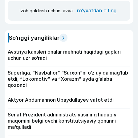
ro‘yxatdan o‘ting
Izoh qoldirish uchun, avval
So‘nggi yangiliklar
Avstriya kansleri onalar mehnati haqidagi gaplari
uchun uzr so‘radi
Superliga. “Navbahor” “Surxon”ni o‘z uyida mag‘lub
etdi, “Lokomotiv” va “Xorazm” uyda g‘alaba
qozondi
Aktyor Abdu­mannon Ubaydullayev vafot etdi
Senat Prezident administratsiyasining huquqiy
maqomini belgilovchi konstitutsiyaviy qonunni
ma’qulladi