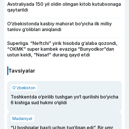
Avstraliyada 150 yil oldin olingan kitob kutubxonaga
qaytarildi
O‘zbekistonda kasbiy mahorat bo‘yicha ilk milliy
tanlov g‘oliblari aniqlandi
Superliga. “Neftchi” yirik hisobda g‘alaba qozondi,
“OKMK” super kambek evaziga “Bunyodkor”dan
ustun keldi, “Nasaf” durang qayd etdi
Tavsiyalar
O‘zbekiston
Toshkentda o‘pirilib tushgan yo‘l qurilishi bo‘yicha
6 kishiga sud hukmi o‘qildi
Madaniyat
“U boshqalar baxti uchun tug‘ilgan edi”. Bir umr