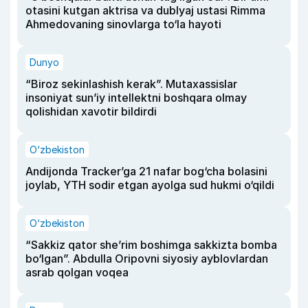
otasini kutgan aktrisa va dublyaj ustasi Rimma
Ahmedovaning sinovlarga to‘la hayoti
Dunyo
“Biroz sekinlashish kerak”. Mutaxassislar
insoniyat sun’iy intellektni boshqara olmay
qolishidan xavotir bildirdi
O‘zbekiston
Andijonda Tracker’ga 21 nafar bog‘cha bolasini
joylab, YTH sodir etgan ayolga sud hukmi o‘qildi
O‘zbekiston
“Sakkiz qator she’rim boshimga sakkizta bomba
bo‘lgan”. Abdulla Oripovni siyosiy ayblovlardan
asrab qolgan voqea