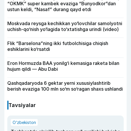
“OKMK” super kambek evaziga “Bunyodkor”dan
ustun keldi, “Nasaf” durang qayd etdi
Moskvada reysga kechikkan yo‘lovchilar samolyotni
uchish-qo‘nish yo‘lagida to‘xtatishga urindi (video)
Flik “Barselona”ning ikki futbolchisiga chiqish
eshiklarini ko‘rsatdi
Eron Hormuzda BAA yonilg‘i kemasiga raketa bilan
hujum qildi — Abu Dabi
Qashqadaryoda 6 gektar yerni xususiylashtirib
berish evaziga 100 mln so‘m so‘ragan shaxs ushlandi
Tavsiyalar
O‘zbekiston