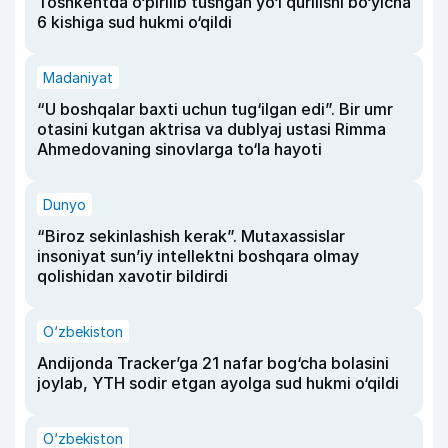
Toshkentda o‘pirilib tushgan yo‘l qurilishi bo‘yicha
6 kishiga sud hukmi o‘qildi
Madaniyat
“U boshqalar baxti uchun tug‘ilgan edi”. Bir umr
otasini kutgan aktrisa va dublyaj ustasi Rimma
Ahmedovaning sinovlarga to‘la hayoti
Dunyo
“Biroz sekinlashish kerak”. Mutaxassislar
insoniyat sun’iy intellektni boshqara olmay
qolishidan xavotir bildirdi
O‘zbekiston
Andijonda Tracker’ga 21 nafar bog‘cha bolasini
joylab, YTH sodir etgan ayolga sud hukmi o‘qildi
O‘zbekiston