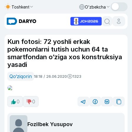
Toshkent
O‘zbekcha
Kun fotosi: 72 yoshli erkak
pokemonlarni tutish uchun 64 ta
smartfondan o‘ziga xos konstruksiya
yasadi
Qo‘ziqorin
18:18 / 26.06.2020
1323
0
0
Fozilbek Yusupov