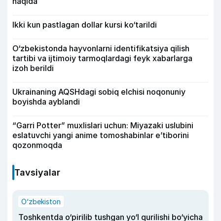
haqida
Ikki kun pastlagan dollar kursi ko‘tarildi
O‘zbekistonda hayvonlarni identifikatsiya qilish
tartibi va ijtimoiy tarmoqlardagi feyk xabarlarga
izoh berildi
Ukrainaning AQSHdagi sobiq elchisi noqonuniy
boyishda ayblandi
“Garri Potter” muxlislari uchun: Miyazaki uslubini
eslatuvchi yangi anime tomoshabinlar e’tiborini
qozonmoqda
Tavsiyalar
O‘zbekiston
Toshkentda o‘pirilib tushgan yo‘l qurilishi bo‘yicha