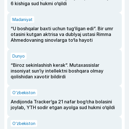
6 kishiga sud hukmi o‘qildi
Madaniyat
“U boshqalar baxti uchun tug‘ilgan edi”. Bir umr
otasini kutgan aktrisa va dublyaj ustasi Rimma
Ahmedovaning sinovlarga to‘la hayoti
Dunyo
“Biroz sekinlashish kerak”. Mutaxassislar
insoniyat sun’iy intellektni boshqara olmay
qolishidan xavotir bildirdi
O‘zbekiston
Andijonda Tracker’ga 21 nafar bog‘cha bolasini
joylab, YTH sodir etgan ayolga sud hukmi o‘qildi
O‘zbekiston