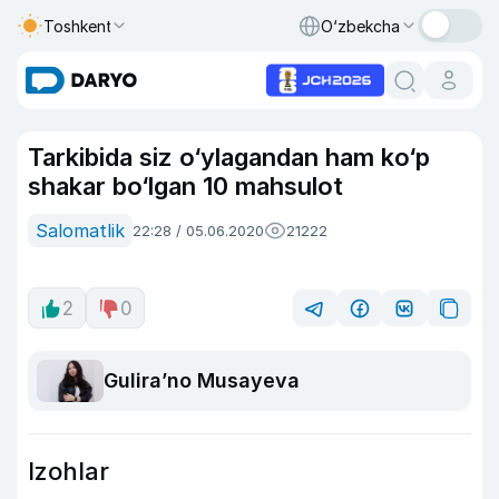
Toshkent
O‘zbekcha
Tarkibida siz o‘ylagandan ham ko‘p
shakar bo‘lgan 10 mahsulot
Salomatlik
22:28 / 05.06.2020
21222
2
0
Guliraʼno Musayeva
Izohlar