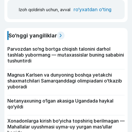
ro‘yxatdan o‘ting
Izoh qoldirish uchun, avval
So‘nggi yangiliklar
Parvozdan so‘ng bortga chiqish talonini darhol
tashlab yubormang — mutaxassislar buning sababini
tushuntirdi
Magnus Karlsen va dunyoning boshqa yetakchi
shaxmatchilari Samarqanddagi olimpiadani o‘tkazib
yuboradi
Netanyaxuning o‘lgan akasiga Ugandada haykal
qo‘yildi
Xonadonlarga kirish bo‘yicha topshiriq berilmagan —
Mahallalar uyushmasi uyma-uy yurgan mas’ullar