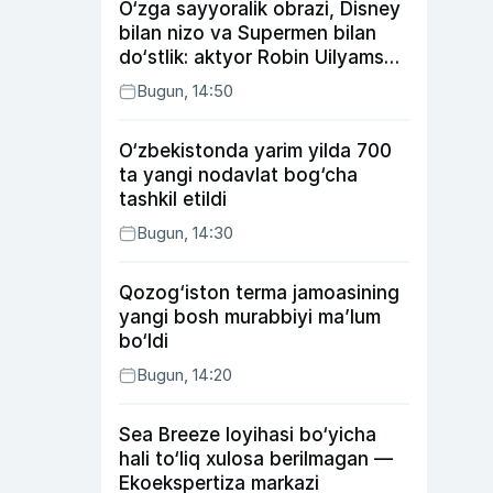
O‘zga sayyoralik obrazi, Disney
bilan nizo va Supermen bilan
do‘stlik: aktyor Robin Uilyams
haqida ko‘pchilik bilmaydigan
Bugun, 14:50
faktlar
O‘zbekistonda yarim yilda 700
ta yangi nodavlat bog‘cha
tashkil etildi
Bugun, 14:30
Qozog‘iston terma jamoasining
yangi bosh murabbiyi ma’lum
bo‘ldi
Bugun, 14:20
Sea Breeze loyihasi bo‘yicha
hali to‘liq xulosa berilmagan —
Ekoekspertiza markazi