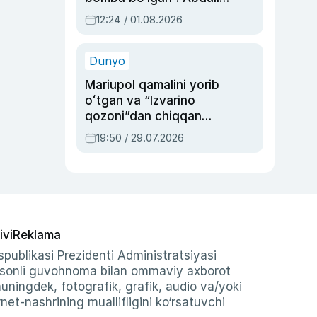
Oripovni siyosiy
12:24 / 01.08.2026
ayblovlardan asrab
qolgan voqea
Dunyo
Mariupol qamalini yorib
oʻtgan va “Izvarino
qozoni”dan chiqqan
qahramon — Ukraina
19:50 / 29.07.2026
armiyasi bosh
qoʻmondoni Drapatiy
haqida
ivi
Reklama
publikasi Prezidenti Administratsiyasi
-sonli guvohnoma bilan ommaviy axborot
shuningdek, fotografik, grafik, audio va/yoki
et-nashrining muallifligini ko‘rsatuvchi