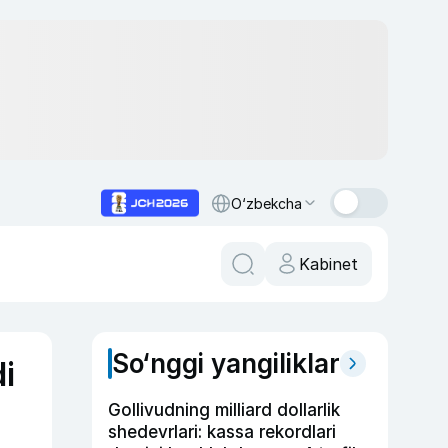
O‘zbekcha
Kabinet
So‘nggi yangiliklar
di
Gollivudning milliard dollarlik
shedevrlari: kassa rekordlari