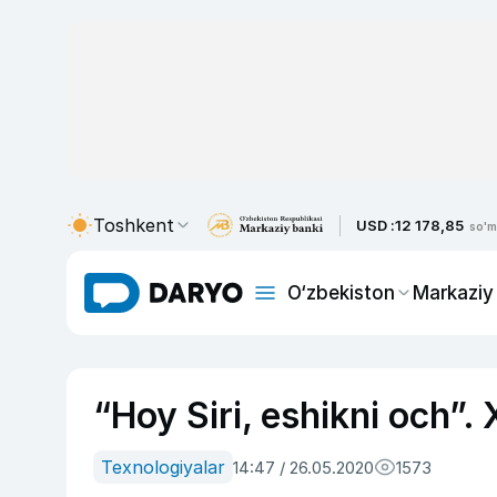
Toshkent
USD :
12 178,85
so'm
O‘zbekiston
Markaziy
“Hoy Siri, eshikni och”. 
Texnologiyalar
14:47 / 26.05.2020
1573