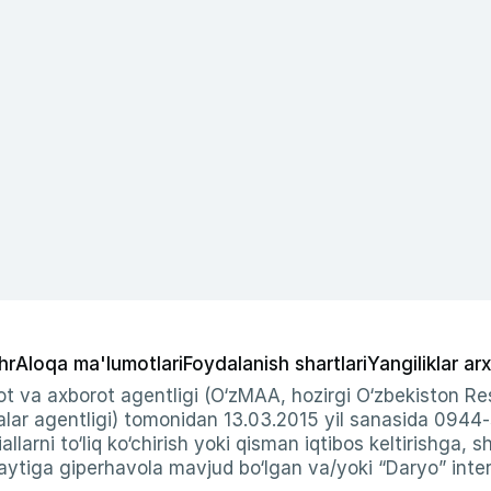
hr
Aloqa ma'lumotlari
Foydalanish shartlari
Yangiliklar arx
t va axborot agentligi (O‘zMAA, hozirgi O‘zbekiston Res
ar agentligi) tomonidan 13.03.2015 yil sanasida 0944
allarni to‘liq ko‘chirish yoki qisman iqtibos keltirishga, 
ytiga giperhavola mavjud bo‘lgan va/yoki “Daryo” intern