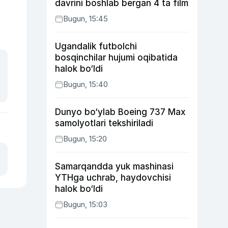
davrini boshlab bergan 4 ta film
Bugun, 15:45
Ugandalik futbolchi
bosqinchilar hujumi oqibatida
halok bo‘ldi
Bugun, 15:40
Dunyo bo‘ylab Boeing 737 Max
samolyotlari tekshiriladi
Bugun, 15:20
Samarqandda yuk mashinasi
YTHga uchrab, haydovchisi
halok bo‘ldi
Bugun, 15:03