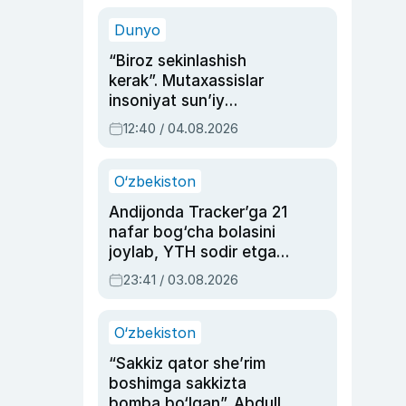
sinovlarga to‘la hayoti
Dunyo
“Biroz sekinlashish
kerak”. Mutaxassislar
insoniyat sun’iy
intellektni boshqara
12:40 / 04.08.2026
olmay qolishidan xavotir
bildirdi
O‘zbekiston
Andijonda Tracker’ga 21
nafar bog‘cha bolasini
joylab, YTH sodir etgan
ayolga sud hukmi o‘qildi
23:41 / 03.08.2026
O‘zbekiston
“Sakkiz qator she’rim
boshimga sakkizta
bomba bo‘lgan”. Abdulla