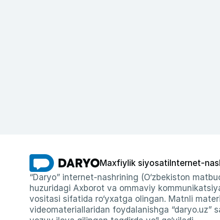
Maxfiylik siyosati
Internet-nas
“Daryo” internet-nashrining (O‘zbekiston matbuo
huzuridagi Axborot va ommaviy kommunikatsiyal
vositasi sifatida ro‘yxatga olingan. Matnli materi
videomateriallaridan foydalanishga “daryo.uz” sa