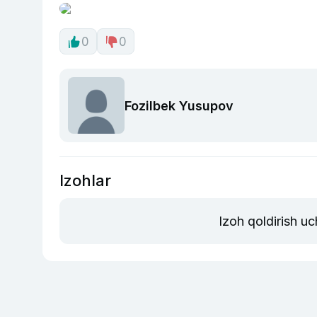
0
0
Fozilbek Yusupov
Izohlar
Izoh qoldirish u