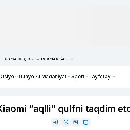
EUR :
RUB :
14 053,18
146,54
so'm
so'm
 Osiyo
Dunyo
Pul
Madaniyat
Sport
Layfstayl
Xiaomi “aqlli” qulfni taqdim et