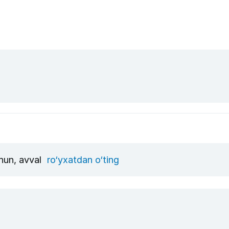
chun, avval
ro‘yxatdan o‘ting