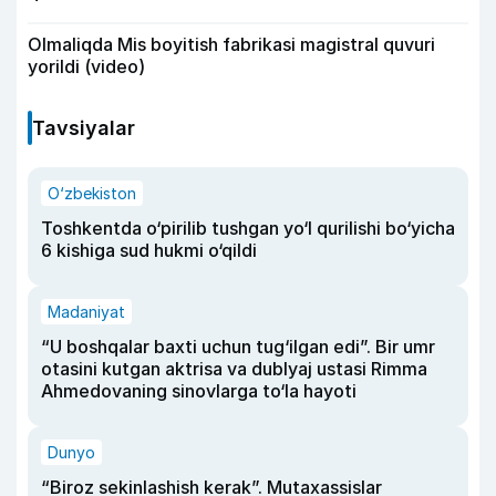
Olmaliqda Mis boyitish fabrikasi magistral quvuri
yorildi (video)
Tavsiyalar
O‘zbekiston
Toshkentda o‘pirilib tushgan yo‘l qurilishi bo‘yicha
6 kishiga sud hukmi o‘qildi
Madaniyat
“U boshqalar baxti uchun tug‘ilgan edi”. Bir umr
otasini kutgan aktrisa va dublyaj ustasi Rimma
Ahmedovaning sinovlarga to‘la hayoti
Dunyo
“Biroz sekinlashish kerak”. Mutaxassislar