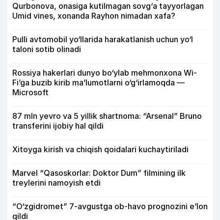
Qurbonova, onasiga kutilmagan sovg‘a tayyorlagan
Umid vines, xonanda Rayhon nimadan xafa?
Pulli avtomobil yo‘llarida harakatlanish uchun yo‘l
taloni sotib olinadi
Rossiya hakerlari dunyo bo‘ylab mehmonxona Wi-
Fi’ga buzib kirib ma’lumotlarni o‘g‘irlamoqda —
Microsoft
87 mln yevro va 5 yillik shartnoma: “Arsenal” Bruno
transferini ijobiy hal qildi
Xitoyga kirish va chiqish qoidalari kuchaytiriladi
Marvel “Qasoskorlar: Doktor Dum” filmining ilk
treylerini namoyish etdi
“O‘zgidromet” 7-avgustga ob-havo prognozini e’lon
qildi