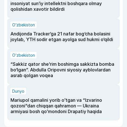
insoniyat sun’iy intellektni boshqara olmay
qolishidan xavotir bildirdi
O‘zbekiston
Andijonda Tracker’ga 21 nafar bog‘cha bolasini
joylab, YTH sodir etgan ayolga sud hukmi o‘qildi
O‘zbekiston
“Sakkiz qator she’rim boshimga sakkizta bomba
bo‘lgan”. Abdulla Oripovni siyosiy ayblovlardan
asrab qolgan voqea
Dunyo
Mariupol qamalini yorib oʻtgan va “Izvarino
qozoni”dan chiqqan qahramon — Ukraina
armiyasi bosh qoʻmondoni Drapatiy haqida