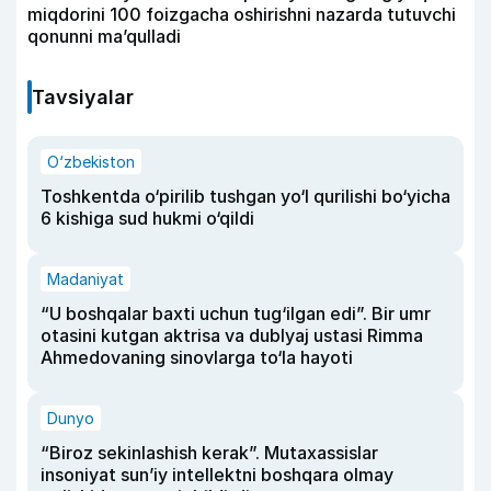
miqdorini 100 foizgacha oshirishni nazarda tutuvchi
qonunni ma’qulladi
Tavsiyalar
O‘zbekiston
Toshkentda o‘pirilib tushgan yo‘l qurilishi bo‘yicha
6 kishiga sud hukmi o‘qildi
Madaniyat
“U boshqalar baxti uchun tug‘ilgan edi”. Bir umr
otasini kutgan aktrisa va dublyaj ustasi Rimma
Ahmedovaning sinovlarga to‘la hayoti
Dunyo
“Biroz sekinlashish kerak”. Mutaxassislar
insoniyat sun’iy intellektni boshqara olmay