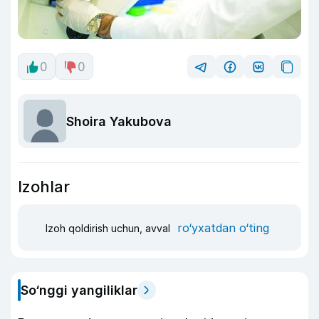
0
0
Shoira Yakubova
Izohlar
ro‘yxatdan o‘ting
Izoh qoldirish uchun, avval
So‘nggi yangiliklar