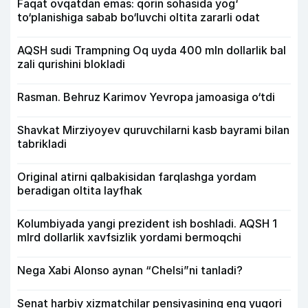
Faqat ovqatdan emas: qorin sohasida yog‘
to‘planishiga sabab bo‘luvchi oltita zararli odat
AQSH sudi Trampning Oq uyda 400 mln dollarlik bal
zali qurishini blokladi
Rasman. Behruz Karimov Yevropa jamoasiga o‘tdi
Shavkat Mirziyoyev quruvchilarni kasb bayrami bilan
tabrikladi
Original atirni qalbakisidan farqlashga yordam
beradigan oltita layfhak
Kolumbiyada yangi prezident ish boshladi. AQSH 1
mlrd dollarlik xavfsizlik yordami bermoqchi
Nega Xabi Alonso aynan “Chelsi”ni tanladi?
Senat harbiy xizmatchilar pensiyasining eng yuqori