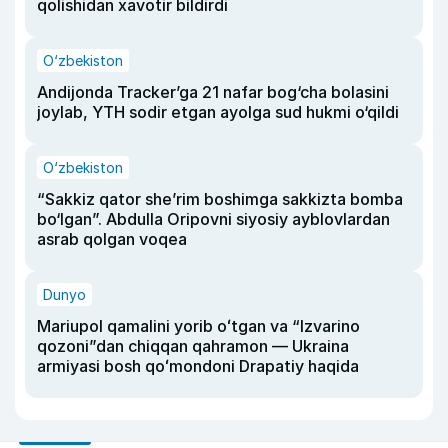
qolishidan xavotir bildirdi
O‘zbekiston
Andijonda Tracker’ga 21 nafar bog‘cha bolasini
joylab, YTH sodir etgan ayolga sud hukmi o‘qildi
O‘zbekiston
“Sakkiz qator she’rim boshimga sakkizta bomba
bo‘lgan”. Abdulla Oripovni siyosiy ayblovlardan
asrab qolgan voqea
Dunyo
Mariupol qamalini yorib oʻtgan va “Izvarino
qozoni”dan chiqqan qahramon — Ukraina
armiyasi bosh qoʻmondoni Drapatiy haqida