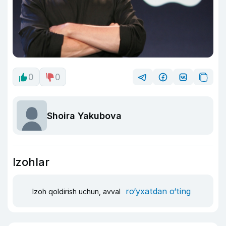
0
0
Shoira Yakubova
Izohlar
ro‘yxatdan o‘ting
Izoh qoldirish uchun, avval