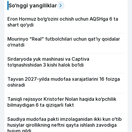
So‘nggi yangiliklar
Eron Hormuz bo‘g‘ozini ochish uchun AQSHga 6 ta
shart qo‘ydi
Mourinyo “Real” futbolchilari uchun qat’iy qoidalar
o‘rnatdi
Sirdaryoda yuk mashinasi va Captiva
to‘qnashishidan 3 kishi halok bo‘ldi
Tayvan 2027-yilda mudofaa xarajatlarini 16 foizga
oshiradi
Taniqli rejissyor Kristofer Nolan haqida ko‘pchilik
bilmaydigan 6 ta qiziqarli fakt
Saudiya mudofaa pakti imzolaganidan ikki kun o‘tib
husiylar qirollikning neftni qayta ishlash zavodiga
hujum qildi