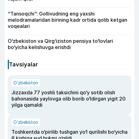
“Tansoqchi”: Gollivudning eng yaxshi
melodramalaridan birining kadr ortida qolib ketgan
voqealari
O‘zbekiston va Qirg‘iziston pensiya to‘lovlari
bo‘yicha kelishuvga erishdi
Tavsiyalar
O‘zbekiston
Jizzaxda 77 yoshli taksichini qo‘y sotib olish
bahonasida yaylovga olib borib o‘ldirgan yigit 20
yilga qamaldi
O‘zbekiston
Toshkentda o‘pirilib tushgan yo‘l qurilishi bo‘yicha
6 kishiga sud hukmi o‘qildi