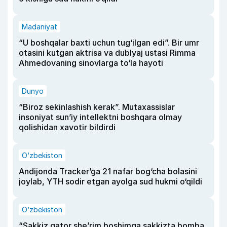
Madaniyat
“U boshqalar baxti uchun tug‘ilgan edi”. Bir umr
otasini kutgan aktrisa va dublyaj ustasi Rimma
Ahmedovaning sinovlarga to‘la hayoti
Dunyo
“Biroz sekinlashish kerak”. Mutaxassislar
insoniyat sun’iy intellektni boshqara olmay
qolishidan xavotir bildirdi
O‘zbekiston
Andijonda Tracker’ga 21 nafar bog‘cha bolasini
joylab, YTH sodir etgan ayolga sud hukmi o‘qildi
O‘zbekiston
“Sakkiz qator she’rim boshimga sakkizta bomba