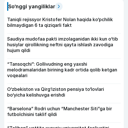
So‘nggi yangiliklar
Taniqli rejissyor Kristofer Nolan haqida ko‘pchilik
bilmaydigan 6 ta qiziqarli fakt
Saudiya mudofaa pakti imzolaganidan ikki kun o‘tib
husiylar qirollikning neftni qayta ishlash zavodiga
hujum qildi
“Tansoqchi”: Gollivudning eng yaxshi
melodramalaridan birining kadr ortida qolib ketgan
voqealari
O‘zbekiston va Qirg‘iziston pensiya to‘lovlari
bo‘yicha kelishuvga erishdi
“Barselona” Rodri uchun “Manchester Siti”ga bir
futbolchisini taklif qildi