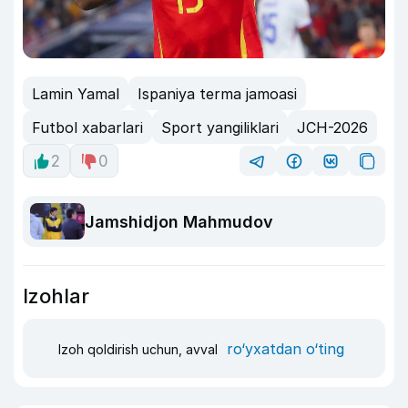
Lamin Yamal
Ispaniya terma jamoasi
Futbol xabarlari
Sport yangiliklari
JCH-2026
2
0
Jamshidjon Mahmudov
Izohlar
ro‘yxatdan o‘ting
Izoh qoldirish uchun, avval