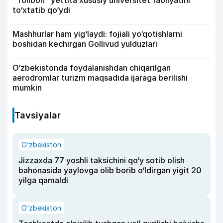
“Tolibon” yettita xususiy universitet faoliyatini
to‘xtatib qo‘ydi
Mashhurlar ham yig‘laydi: fojiali yo‘qotishlarni
boshidan kechirgan Gollivud yulduzlari
O‘zbekistonda foydalanishdan chiqarilgan
aerodromlar turizm maqsadida ijaraga berilishi
mumkin
Tavsiyalar
O‘zbekiston
Jizzaxda 77 yoshli taksichini qo‘y sotib olish
bahonasida yaylovga olib borib o‘ldirgan yigit 20
yilga qamaldi
O‘zbekiston