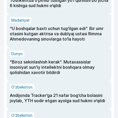
Toshkentda o‘pirilib tushgan yo‘l qurilishi bo‘yicha
6 kishiga sud hukmi o‘qildi
Madaniyat
“U boshqalar baxti uchun tug‘ilgan edi”. Bir umr
otasini kutgan aktrisa va dublyaj ustasi Rimma
Ahmedovaning sinovlarga to‘la hayoti
Dunyo
“Biroz sekinlashish kerak”. Mutaxassislar
insoniyat sun’iy intellektni boshqara olmay
qolishidan xavotir bildirdi
O‘zbekiston
Andijonda Tracker’ga 21 nafar bog‘cha bolasini
joylab, YTH sodir etgan ayolga sud hukmi o‘qildi
O‘zbekiston