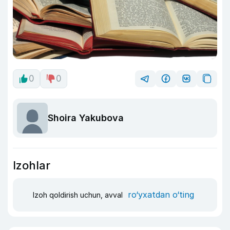
0
0
Shoira Yakubova
Izohlar
ro‘yxatdan o‘ting
Izoh qoldirish uchun, avval