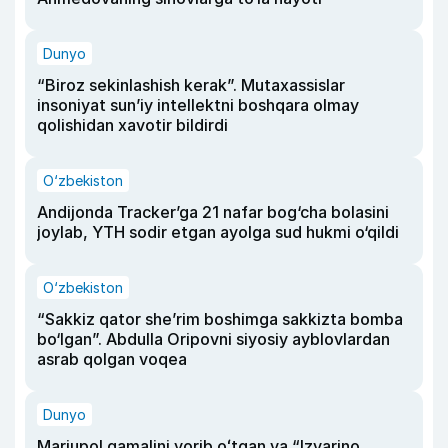
Dunyo
“Biroz sekinlashish kerak”. Mutaxassislar
insoniyat sun’iy intellektni boshqara olmay
qolishidan xavotir bildirdi
O‘zbekiston
Andijonda Tracker’ga 21 nafar bog‘cha bolasini
joylab, YTH sodir etgan ayolga sud hukmi o‘qildi
O‘zbekiston
“Sakkiz qator she’rim boshimga sakkizta bomba
bo‘lgan”. Abdulla Oripovni siyosiy ayblovlardan
asrab qolgan voqea
Dunyo
Mariupol qamalini yorib oʻtgan va “Izvarino