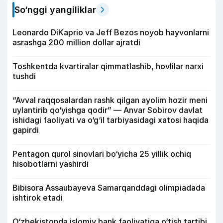
So‘nggi yangiliklar
Leonardo DiKaprio va Jeff Bezos noyob hayvonlarni
asrashga 200 million dollar ajratdi
Toshkentda kvartiralar qimmatlashib, hovlilar narxi
tushdi
“Avval raqqosalardan rashk qilgan ayolim hozir meni
uylantirib qo‘yishga qodir” — Anvar Sobirov davlat
ishidagi faoliyati va o‘g‘il tarbiyasidagi xatosi haqida
gapirdi
Pentagon qurol sinovlari bo‘yicha 25 yillik ochiq
hisobotlarni yashirdi
Bibisora Assaubayeva Samarqanddagi olimpiadada
ishtirok etadi
O‘zbekistonda islomiy bank faoliyatiga o‘tish tartibi