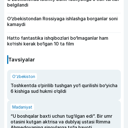
belgilandi
O‘zbekistondan Rossiyaga ishlashga borganlar soni
kamaydi
Hatto fantastika ishqibozlari bo‘lmaganlar ham
ko‘rishi kerak bo‘lgan 10 ta film
Tavsiyalar
O‘zbekiston
Toshkentda o‘pirilib tushgan yo‘l qurilishi bo‘yicha
6 kishiga sud hukmi o‘qildi
Madaniyat
“U boshqalar baxti uchun tug‘ilgan edi”. Bir umr
otasini kutgan aktrisa va dublyaj ustasi Rimma
Ahmedovaning sinovlarga to‘la hayoti