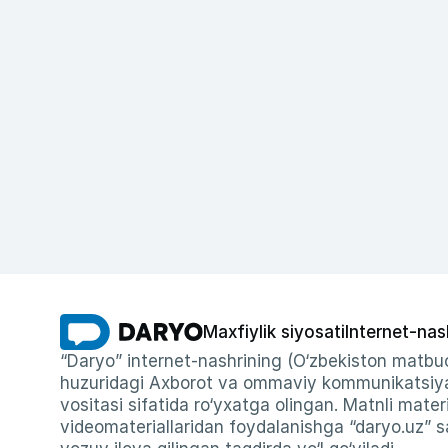
Maxfiylik siyosati
Internet-nas
“Daryo” internet-nashrining (O‘zbekiston matbuo
huzuridagi Axborot va ommaviy kommunikatsiyal
vositasi sifatida ro‘yxatga olingan. Matnli materi
videomateriallaridan foydalanishga “daryo.uz” sa