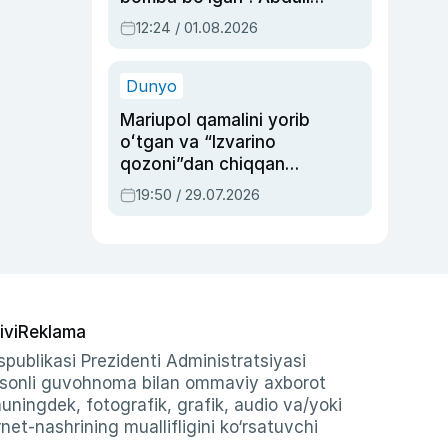
Oripovni siyosiy
12:24 / 01.08.2026
ayblovlardan asrab
qolgan voqea
Dunyo
Mariupol qamalini yorib
oʻtgan va “Izvarino
qozoni”dan chiqqan
qahramon — Ukraina
19:50 / 29.07.2026
armiyasi bosh
qoʻmondoni Drapatiy
haqida
ivi
Reklama
publikasi Prezidenti Administratsiyasi
-sonli guvohnoma bilan ommaviy axborot
shuningdek, fotografik, grafik, audio va/yoki
et-nashrining muallifligini ko‘rsatuvchi