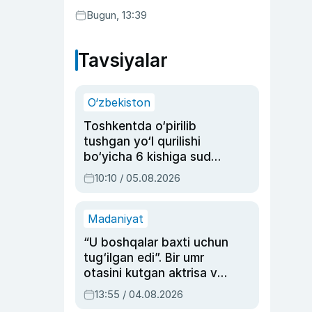
Bugun, 13:39
Tavsiyalar
O‘zbekiston
Toshkentda o‘pirilib
tushgan yo‘l qurilishi
bo‘yicha 6 kishiga sud
hukmi o‘qildi
10:10 / 05.08.2026
Madaniyat
“U boshqalar baxti uchun
tug‘ilgan edi”. Bir umr
otasini kutgan aktrisa va
dublyaj ustasi Rimma
13:55 / 04.08.2026
Ahmedovaning