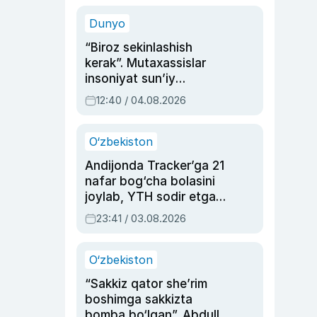
sinovlarga to‘la hayoti
Dunyo
“Biroz sekinlashish
kerak”. Mutaxassislar
insoniyat sun’iy
intellektni boshqara
12:40 / 04.08.2026
olmay qolishidan xavotir
bildirdi
O‘zbekiston
Andijonda Tracker’ga 21
nafar bog‘cha bolasini
joylab, YTH sodir etgan
ayolga sud hukmi o‘qildi
23:41 / 03.08.2026
O‘zbekiston
“Sakkiz qator she’rim
boshimga sakkizta
bomba bo‘lgan”. Abdulla