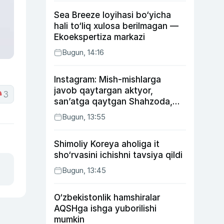
Sea Breeze loyihasi bo‘yicha
hali to‘liq xulosa berilmagan —
Ekoekspertiza markazi
Bugun, 14:16
Instagram: Mish-mishlarga
javob qaytargan aktyor,
3
san’atga qaytgan Shahzoda,
yo‘lga asfalt yotqizgan
Bugun, 13:55
Jahongir Otajonov
Shimoliy Koreya aholiga it
sho‘rvasini ichishni tavsiya qildi
Bugun, 13:45
O‘zbekistonlik hamshiralar
AQSHga ishga yuborilishi
mumkin