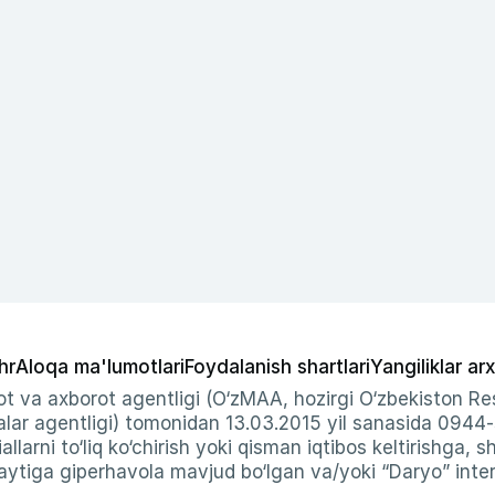
hr
Aloqa ma'lumotlari
Foydalanish shartlari
Yangiliklar arx
t va axborot agentligi (O‘zMAA, hozirgi O‘zbekiston Res
ar agentligi) tomonidan 13.03.2015 yil sanasida 0944
allarni to‘liq ko‘chirish yoki qisman iqtibos keltirishga, 
ytiga giperhavola mavjud bo‘lgan va/yoki “Daryo” intern