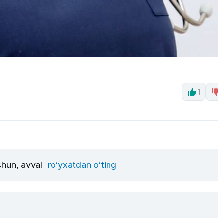
1
uchun, avval
ro‘yxatdan o‘ting