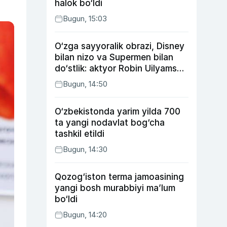
halok bo‘ldi
Bugun, 15:03
O‘zga sayyoralik obrazi, Disney
bilan nizo va Supermen bilan
do‘stlik: aktyor Robin Uilyams
haqida ko‘pchilik bilmaydigan
Bugun, 14:50
faktlar
O‘zbekistonda yarim yilda 700
ta yangi nodavlat bog‘cha
tashkil etildi
Bugun, 14:30
Qozog‘iston terma jamoasining
yangi bosh murabbiyi ma’lum
bo‘ldi
Bugun, 14:20