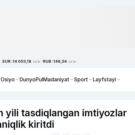
EUR :
RUB :
14 053,18
146,54
so'm
so'm
 Osiyo
Dunyo
Pul
Madaniyat
Sport
Layfstayl
 yili tasdiqlangan imtiyozlar
iqlik kiritdi