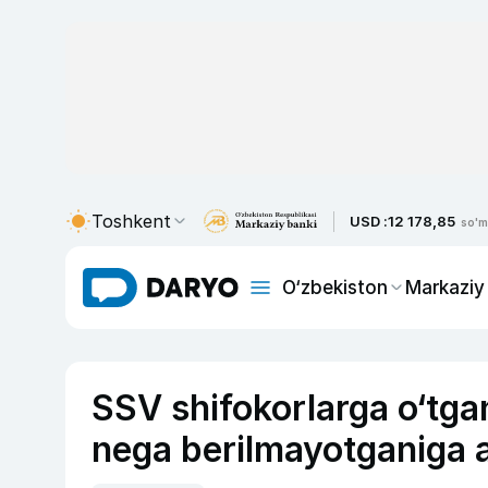
Toshkent
USD :
12 178,85
so'm
O‘zbekiston
Markaziy
SSV shifokorlarga o‘tgan
nega berilmayotganiga an