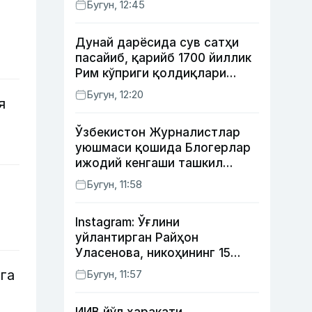
Бугун, 12:45
Дунай дарёсида сув сатҳи
пасайиб, қарийб 1700 йиллик
Рим кўприги қолдиқлари
кўринди
Бугун, 12:20
я
Ўзбекистон Журналистлар
уюшмаси қошида Блогерлар
ижодий кенгаши ташкил
этилди
Бугун, 11:58
Instagram: Ўғлини
уйлантирган Райҳон
Уласенова, никоҳининг 15
йиллигини нишонлаган турк
га
Бугун, 11:57
актёрлари ва Камелот
қасрига саёҳат қилган Зебо