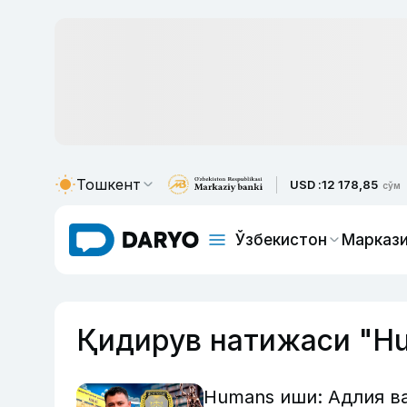
Тошкент
USD :
12 178,85
сўм
Ўзбекистон
Маркази
Қидирув натижаси "H
Humans иши: Адлия в