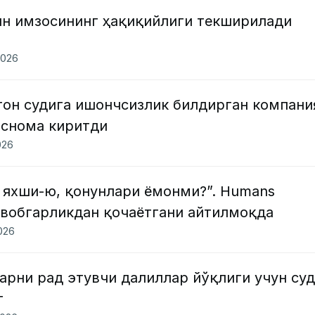
н имзосининг ҳақиқийлиги текширилади
2026
тон судига ишончсизлик билдирган компани
оснома киритди
026
 яхши-ю, қонунлари ёмонми?”. Humans
вобгарликдан қочаётгани айтилмоқда
2026
рни рад этувчи далиллар йўқлиги учун суд
т