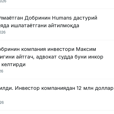
2026
елмаётган Добринин Humans дастурий
яда ишлатаётгани айтилмоқда
2026
обринин компания инвестори Максим
гини айтгач, адвокат судда буни инкор
 келтирди
026
илди. Инвестор компаниядан 12 млн доллар
026