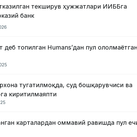
тказилган текширув ҳужжатлари ИИББга
казий банк
2026
т деб топилган Humans’дан пул ололмаётга
2025
рхона тугатилмоқда, суд бошқарувчиси ва
ога киритилмаяпти
025
анган карталардан оммавий равишда пул еч