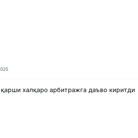
2025
 қарши халқаро арбитражга даъво киритди