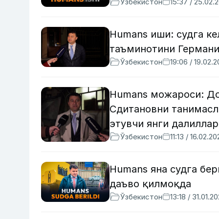
Ўзбекистон
15:37 / 25.02.
Humans иши: судга к
таъминотини Германи
Ўзбекистон
19:06 / 19.02.
Humans можароси: Д
Сдитановни танимасли
этувчи янги далиллар
Ўзбекистон
11:13 / 16.02.2
Humans яна судга бер
даъво қилмоқда
Ўзбекистон
13:18 / 31.01.2