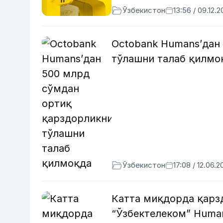
Ўзбекистон
13:56 / 09.12.
Octobank Humansʼдан
тўлашни талаб қилмо
Ўзбекистон
17:08 / 12.06.2
Катта миқдорда қарз
“Ўзбектелеком” Huma