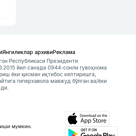
и
Янгиликлар архиви
Реклама
стон Республикаси Президенти
3.2015 йил санада 0944-сонли гувоҳнома
риш ёки қисман иқтибос келтиришга,
айтига гиперхавола мавжуд бўлган ва/ёки
ади.
лиши мумкин.