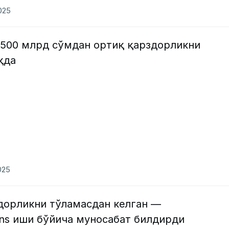
2025
 500 млрд сўмдан ортиқ қарздорликни
қда
025
дорликни тўламасдан келган —
ns иши бўйича муносабат билдирди