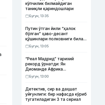
кўпчилик билмайдиган
таниқли қариндошлари
Бугун, 13:35
Путин ўтган йили “ҳалок
бўлган” ҳаво-десант
қўшинлари полковниги билан
телефон орқали
Бугун, 13:05
суҳбатлашди
а
“Реал Мадрид” тарихий
рекорд ўрнатди: Ян
Диоманде Африка
футболидаги энг қиммат
Бугун, 13:00
трансферга айланди
Детектив, сир ва даҳшат
уйғунлиги: бир нафасда кўриб
тугатиладиган 3 та сериал