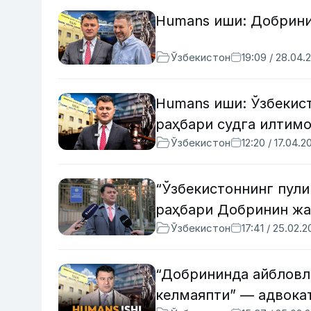
Humans иши: Добрини
Ўзбекистон
19:09 / 28.04.
Humans иши: Ўзбекис
раҳбари судга илтим
Ўзбекистон
12:20 / 17.04.2
“Ўзбекистоннинг пули
раҳбари Добринин жа
Ўзбекистон
17:41 / 25.02.
“Добрининда айбловла
келмаяпти” — адвока