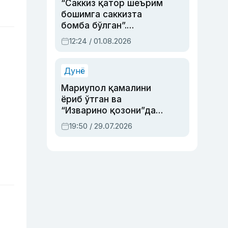
“Саккиз қатор шеърим
бошимга саккизта
бомба бўлган”.
Абдулла Ориповни
12:24 / 01.08.2026
сиёсий айбловлардан
асраб қолган воқеа
Дунё
Мариупол қамалини
ёриб ўтган ва
“Изварино қозони”дан
чиққан қаҳрамон —
19:50 / 29.07.2026
Украина армияси бош
қўмондони Драпатий
ҳақида