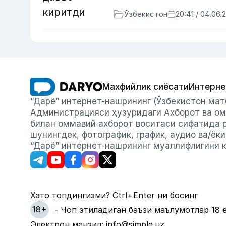
Ўзбекистон
20:41 / 04.06.
Махфийлик сиёсати
Интерне
“Дарё” интернет-нашрининг (Ўзбекистон мат
Администрацияси ҳузуридаги Ахборот ва ом
билан оммавий ахборот воситаси сифатида р
шунингдек, фотографик, график, аудио ва/ёк
“Дарё” интернет-нашрининг муаллифлигини к
Хато топдингизми? Ctrl+Enter ни босинг
18+
- Чоп этиладиган баъзи маълумотлар 18 
Электрон манзил: info@simple.uz