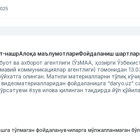
2025
т-нашр
Алоқа маълумотлари
Фойдаланиш шартлар
буот ва ахборот агентлиги (ЎзМАА, ҳозирги Ўзбеки
мавий коммуникациялар агентлиги) томонидан 13.0
ўйхатга олинган. Матнли материалларни тўлиқ кўчи
и видеоматериалларидан фойдаланишга “daryo.uz” с
ўрсатувчи ёзув илова қилинган тақдирда йўл қўйил
ёшга тўлмаган фойдаланувчиларга мўлжалланмаган бў