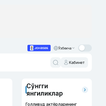
Ўзбекча
Кабинет
Сўнгги
янгиликлар
Голливуд актёрларининг