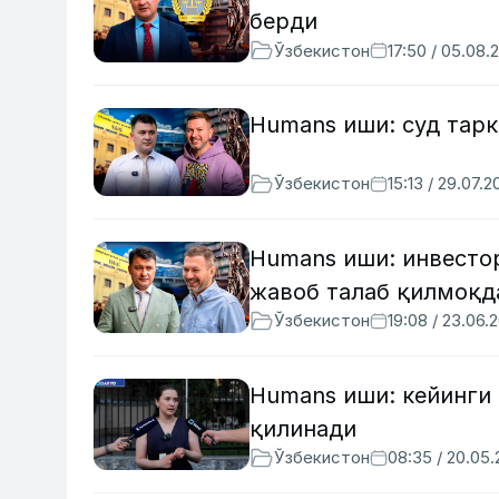
берди
Ўзбекистон
17:50 / 05.08.
Humans иши: суд тарк
Ўзбекистон
15:13 / 29.07.2
Humans иши: инвесто
жавоб талаб қилмоқд
Ўзбекистон
19:08 / 23.06.
Humans иши: кейинги
қилинади
Ўзбекистон
08:35 / 20.05