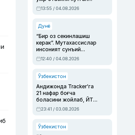
актриса ва дубльяж
13:55 / 04.08.2026
устаси Римма
Аҳмедованинг
синовларга тўла ҳаёти
Дунё
“Бир оз секинлашиш
керак”. Мутахассислар
ни
инсоният сунъий
интеллектни бошқара
12:40 / 04.08.2026
олмай қолишидан
хавотир билдирди
Ўзбекистон
Андижонда Tracker’га
21 нафар боғча
боласини жойлаб, ЙТҲ
содир этган аёлга суд
23:41 / 03.08.2026
ҳукми ўқилди
иб
Ўзбекистон