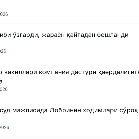
2026
иби ўзгарди, жараён қайтадан бошланди
026
р вакиллари компания дастури қаердалигиг
а
2026
 суд мажлисида Добринин ходимлари сўроқ
.2026