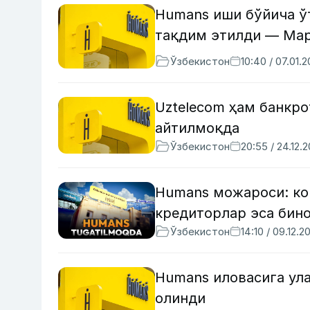
Humans иши бўйича ў
тақдим этилди — Мар
Ўзбекистон
10:40 / 07.01.
Uztelecom ҳам банкро
айтилмоқда
Ўзбекистон
20:55 / 24.12.
Humans можароси: ко
кредиторлар эса бин
Ўзбекистон
14:10 / 09.12.2
Humans иловасига ул
олинди