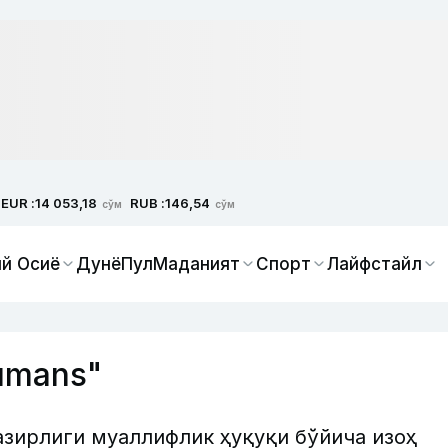
EUR :
RUB :
14 053,18
146,54
сўм
сўм
й Осиё
Дунё
Пул
Маданият
Спорт
Лайфстайл
umans"
азирлиги муаллифлик ҳуқуқи бўйича изоҳ