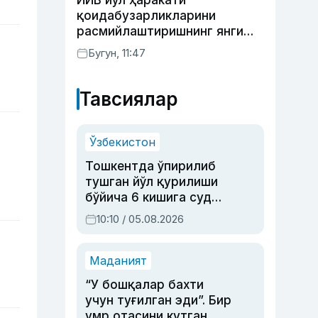
ИИВ йўл ҳаракати
Раҳимова
қоидабузарликларини
расмийлаштиришнинг янги
тартибини таклиф қилди
Бугун, 11:47
Тавсиялар
Ўзбекистон
Тошкентда ўпирилиб
тушган йўл қурилиши
бўйича 6 кишига суд
ҳукми ўқилди
10:10 / 05.08.2026
Маданият
“У бошқалар бахти
учун туғилган эди”. Бир
умр отасини кутган