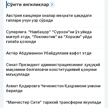
Сўнгги янгиликлар
Австрия канцлери оналар меҳнати ҳақидаги
гаплари учун узр сўради
Суперлига. “Навбаҳор” “Сурхон”ни ўз уйида
мағлуб этди, “Локомотив” ва “Хоразм” уйда
ғалаба қозонди
Актёр Абду­маннон Убайдуллаев вафот этди
Сенат Президент администрациясининг ҳуқуқий
мақомини белгиловчи конституциявий қонунни
маъқуллади
Ахмат Қодировга Чеченистон Қаҳрамони унвони
берилди
“Манчестер Сити” тарихий трансферни якунлади