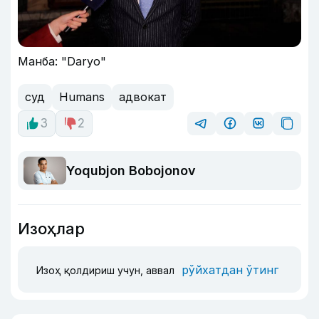
Манба: "Daryo"
суд
Humans
адвокат
3
2
Yoqubjon Bobojonov
Изоҳлар
рўйхатдан ўтинг
Изоҳ қолдириш учун, аввал