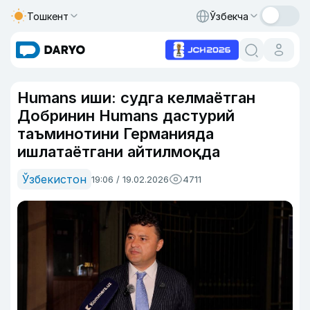
Тошкент
Ўзбекча
Humans иши: судга келмаётган
Добринин Humans дастурий
таъминотини Германияда
ишлатаётгани айтилмоқда
Ўзбекистон
19:06 / 19.02.2026
4711