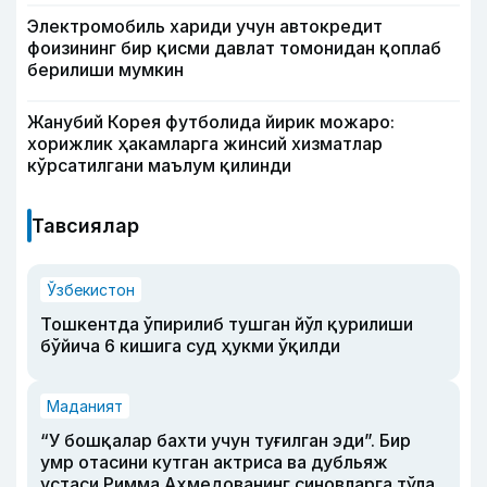
Электромобиль хариди учун автокредит
фоизининг бир қисми давлат томонидан қоплаб
берилиши мумкин
Жанубий Корея футболида йирик можаро:
хорижлик ҳакамларга жинсий хизматлар
кўрсатилгани маълум қилинди
Тавсиялар
Ўзбекистон
Тошкентда ўпирилиб тушган йўл қурилиши
бўйича 6 кишига суд ҳукми ўқилди
Маданият
“У бошқалар бахти учун туғилган эди”. Бир
умр отасини кутган актриса ва дубльяж
устаси Римма Аҳмедованинг синовларга тўла