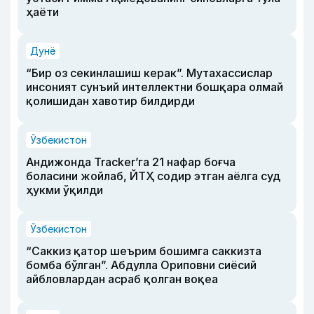
ҳаёти
Дунё
“Бир оз секинлашиш керак”. Мутахассислар
инсоният сунъий интеллектни бошқара олмай
қолишидан хавотир билдирди
Ўзбекистон
Андижонда Tracker’га 21 нафар боғча
боласини жойлаб, ЙТҲ содир этган аёлга суд
ҳукми ўқилди
Ўзбекистон
“Саккиз қатор шеърим бошимга саккизта
бомба бўлган”. Абдулла Ориповни сиёсий
айбловлардан асраб қолган воқеа