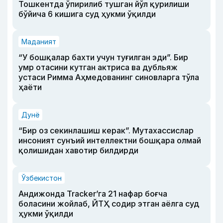
Тошкентда ўпирилиб тушган йўл қурилиши
бўйича 6 кишига суд ҳукми ўқилди
Маданият
“У бошқалар бахти учун туғилган эди”. Бир
умр отасини кутган актриса ва дубльяж
устаси Римма Аҳмедованинг синовларга тўла
ҳаёти
Дунё
“Бир оз секинлашиш керак”. Мутахассислар
инсоният сунъий интеллектни бошқара олмай
қолишидан хавотир билдирди
Ўзбекистон
Андижонда Tracker’га 21 нафар боғча
боласини жойлаб, ЙТҲ содир этган аёлга суд
ҳукми ўқилди