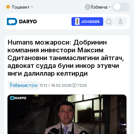
Тошкент
Ўзбекча
Humans можароси: Добринин
компания инвестори Максим
Сдитановни танимаслигини айтгач,
адвокат судда буни инкор этувчи
янги далиллар келтирди
Ўзбекистон
11:13 / 16.02.2026
7229