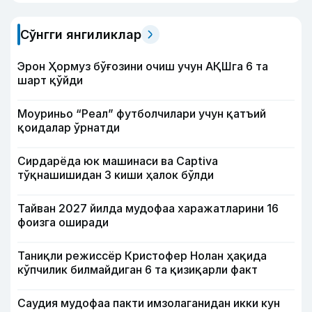
Сўнгги янгиликлар
Эрон Ҳормуз бўғозини очиш учун АҚШга 6 та
шарт қўйди
Моуриньо “Реал” футболчилари учун қатъий
қоидалар ўрнатди
Сирдарёда юк машинаси ва Captiva
тўқнашишидан 3 киши ҳалок бўлди
Тайван 2027 йилда мудофаа харажатларини 16
фоизга оширади
Таниқли режиссёр Кристофер Нолан ҳақида
кўпчилик билмайдиган 6 та қизиқарли факт
Саудия мудофаа пакти имзолаганидан икки кун