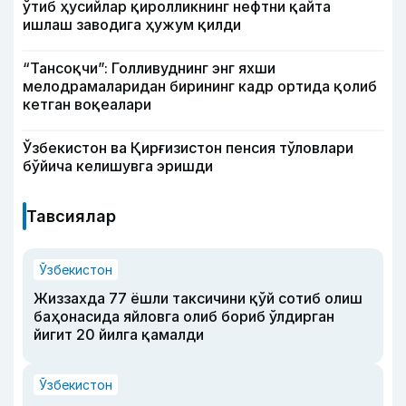
ўтиб ҳусийлар қиролликнинг нефтни қайта
ишлаш заводига ҳужум қилди
“Тансоқчи”: Голливуднинг энг яхши
мелодрамаларидан бирининг кадр ортида қолиб
кетган воқеалари
Ўзбекистон ва Қирғизистон пенсия тўловлари
бўйича келишувга эришди
Тавсиялар
Ўзбекистон
Жиззахда 77 ёшли таксичини қўй сотиб олиш
баҳонасида яйловга олиб бориб ўлдирган
йигит 20 йилга қамалди
Ўзбекистон