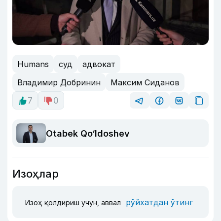
Humans
суд
адвокат
Владимир Добринин
Максим Сиданов
7
0
Otabek Qo‘ldoshev
Изоҳлар
рўйхатдан ўтинг
Изоҳ қолдириш учун, аввал