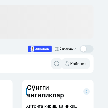
Ўзбекча
Кабинет
Сўнгги
янгиликлар
Хитойга кириш ва чиқиш