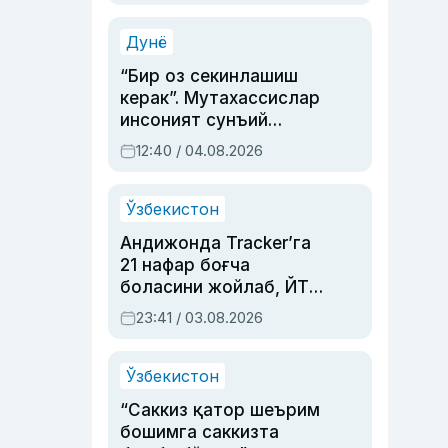
Аҳмедованинг
синовларга тўла ҳаёти
Дунё
“Бир оз секинлашиш
керак”. Мутахассислар
инсоният сунъий
интеллектни бошқара
12:40 / 04.08.2026
олмай қолишидан
хавотир билдирди
Ўзбекистон
Андижонда Tracker’га
21 нафар боғча
боласини жойлаб, ЙТҲ
содир этган аёлга суд
23:41 / 03.08.2026
ҳукми ўқилди
Ўзбекистон
“Саккиз қатор шеърим
бошимга саккизта