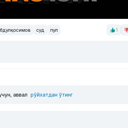
бдулқосимов
суд
пул
1
учун, аввал
рўйхатдан ўтинг