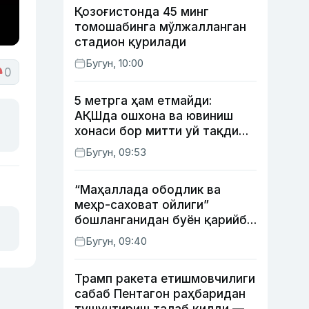
Қозоғистонда 45 минг
томошабинга мўлжалланган
стадион қурилади
Бугун, 10:00
0
5 метрга ҳам етмайди:
АҚШда ошхона ва ювиниш
хонаси бор митти уй тақдим
этилди
Бугун, 09:53
“Маҳаллада ободлик ва
меҳр-саховат ойлиги”
бошланганидан буён қарийб
350 та экологик
Бугун, 09:40
ҳуқуқбузарлик аниқланди
Трамп ракета етишмовчилиги
сабаб Пентагон раҳбаридан