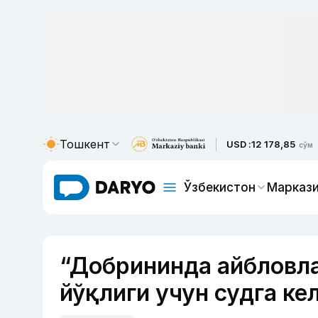
Тошкент
USD :
12 178,85
сўм
Ўзбекистон
Маркази
“Добрининда айбловла
йўқлиги учун судга ке