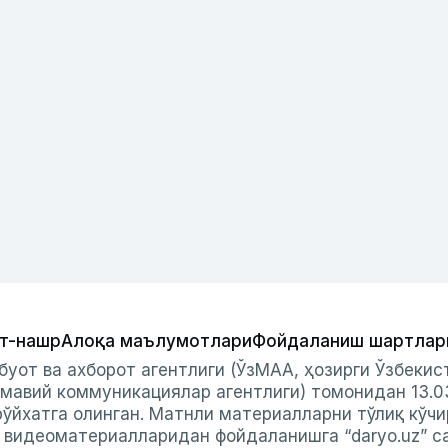
т-нашр
Алоқа маълумотлари
Фойдаланиш шартлар
буот ва ахборот агентлиги (ЎзМАА, ҳозирги Ўзбеки
мавий коммуникациялар агентлиги) томонидан 13.0
ўйхатга олинган. Матнли материалларни тўлиқ кўчи
и видеоматериалларидан фойдаланишга “daryo.uz” с