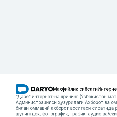
Махфийлик сиёсати
Интерне
“Дарё” интернет-нашрининг (Ўзбекистон мат
Администрацияси ҳузуридаги Ахборот ва ом
билан оммавий ахборот воситаси сифатида р
шунингдек, фотографик, график, аудио ва/ёк