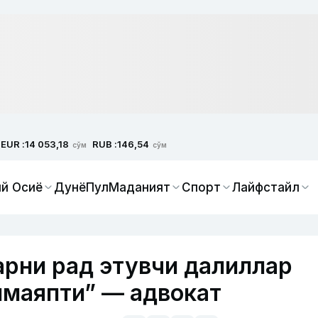
EUR :
RUB :
14 053,18
146,54
сўм
сўм
й Осиё
Дунё
Пул
Маданият
Спорт
Лайфстайл
рни рад этувчи далиллар
лмаяпти” — адвокат