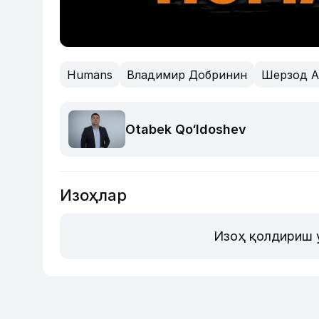
Humans
Владимир Добринин
Шерзод А
Otabek Qo‘ldoshev
Изоҳлар
Изоҳ қолдириш 