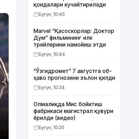
қоидалари кучайтирилади
Бугун, 10:45
Marvel “Қасоскорлар: Доктор
Дум” фильмининг илк
трейлерини намойиш этди
Бугун, 10:44
“Ўзгидромет” 7 августга об-
ҳаво прогнозини эълон қилди
Бугун, 10:34
Олмалиқда Мис бойитиш
фабрикаси магистрал қувури
ёрилди (видео)
Бугун, 10:20