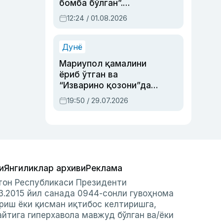
бомба бўлган”.
Абдулла Ориповни
12:24 / 01.08.2026
сиёсий айбловлардан
асраб қолган воқеа
Дунё
Мариупол қамалини
ёриб ўтган ва
“Изварино қозони”дан
чиққан қаҳрамон —
19:50 / 29.07.2026
Украина армияси бош
қўмондони Драпатий
ҳақида
и
Янгиликлар архиви
Реклама
стон Республикаси Президенти
3.2015 йил санада 0944-сонли гувоҳнома
риш ёки қисман иқтибос келтиришга,
айтига гиперхавола мавжуд бўлган ва/ёки