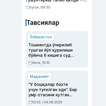
тушунтириш талаб қилди —
WP
Бугун, 09:30
Тавсиялар
Ўзбекистон
Тошкентда ўпирилиб
тушган йўл қурилиши
бўйича 6 кишига суд
ҳукми ўқилди
Кеча, 10:10
Маданият
“У бошқалар бахти
учун туғилган эди”. Бир
умр отасини кутган
актриса ва дубльяж
13:55 / 04.08.2026
устаси Римма