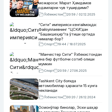
можароси: Марат Ҳамдамов
одамларни чув туширдими?
Ўзбекистон
20:59 / 02.12.2025
“Сити” империяси кенгаймоқда:
Файзуллаевнинг “ЦСКА”дан
“Башакшеҳир”га ўтиши ортида
нималар бор?
Спорт
19:44 / 18.07.2025
“Манчестер Сити” Ўзбекистондан
яна бир футболчи сотиб олиши
мумкин
Спорт
20:59 / 27.06.2025
Tashkent City боғида
автомобиллар ҳаракати 15 кунга
чекланади
Ўзбекистон
00:20 / 26.12.2024
Осмонўпар бинолар, Эски шаҳар