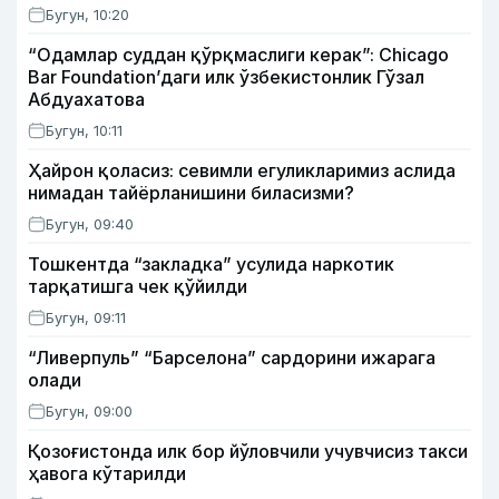
Бугун, 10:20
“Одамлар суддан қўрқмаслиги керак”: Chicago
Bar Foundation’даги илк ўзбекистонлик Гўзал
Абдуахатова
Бугун, 10:11
Ҳайрон қоласиз: севимли егуликларимиз аслида
нимадан тайёрланишини биласизми?
Бугун, 09:40
Тошкентда “закладка” усулида наркотик
тарқатишга чек қўйилди
Бугун, 09:11
“Ливерпуль” “Барселона” сардорини ижарага
олади
Бугун, 09:00
Қозоғистонда илк бор йўловчили учувчисиз такси
ҳавога кўтарилди