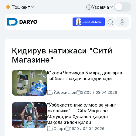
Тошкент
Ўзбекча
Қидирув натижаси "Cитй
Магазине"
Юқори Чирчиқда 5 млрд долларга
тиббиёт шаҳарчаси қурилади
Ўзбекистон
23:05 / 08.04.2026
“Ўзбекистонлик олмос ва унинг
юксалиши” — City Magazine
Абдуқодир Ҳусанов ҳақида
мақола эълон қилди
Спорт
16:10 / 02.04.2026