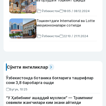
ва орзудаги Тошкент ҳақида
Ўзбекистон
18:05 / 08.12.2024
Тошкентдаги International ва Lotte
меҳмонхоналари сотилди
Ўзбекистон
22:10 / 21.11.2024
Сўнгги янгиликлар
Ўзбекистонда ботаника боғларига ташрифлар
сони 3,8 баробарга ошди
Бугун, 10:25
“У Ҳабибнинг ашаддий мухлиси” — Трампнинг
севимли жангчилари ким экани айтилди