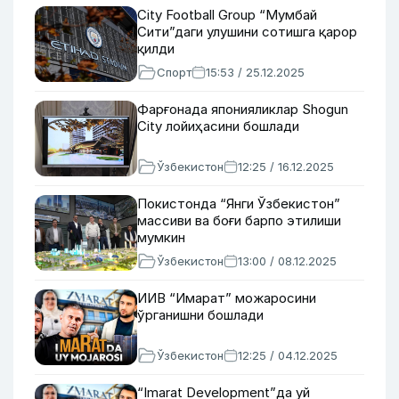
City Football Group “Мумбай
Сити”даги улушини сотишга қарор
қилди
Спорт
15:53 / 25.12.2025
Фарғонада японияликлар Shogun
City лойиҳасини бошлади
Ўзбекистон
12:25 / 16.12.2025
Покистонда “Янги Ўзбекистон”
массиви ва боғи барпо этилиши
мумкин
Ўзбекистон
13:00 / 08.12.2025
ИИВ “Имарат” можаросини
ўрганишни бошлади
Ўзбекистон
12:25 / 04.12.2025
“Imarat Development”да уй