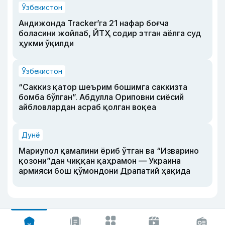
Ўзбекистон
Андижонда Tracker’га 21 нафар боғча
боласини жойлаб, ЙТҲ содир этган аёлга суд
ҳукми ўқилди
Ўзбекистон
“Саккиз қатор шеърим бошимга саккизта
бомба бўлган”. Абдулла Ориповни сиёсий
айбловлардан асраб қолган воқеа
Дунё
Мариупол қамалини ёриб ўтган ва “Изварино
қозони”дан чиққан қаҳрамон — Украина
армияси бош қўмондони Драпатий ҳақида