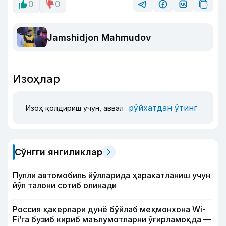
0
0
Jamshidjon Mahmudov
Изоҳлар
рўйхатдан ўтинг
Изоҳ қолдириш учун, аввал
Сўнгги янгиликлар
Пулли автомобиль йўлларида ҳаракатланиш учун
йўл талони сотиб олинади
Россия ҳакерлари дунё бўйлаб меҳмонхона Wi-
Fi’га бузиб кириб маълумотларни ўғирламоқда —