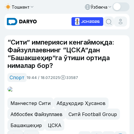
Тошкент
Ўзбекча
“Сити” империяси кенгаймоқда:
Файзуллаевнинг “ЦСКА”дан
“Башакшеҳир”га ўтиши ортида
нималар бор?
Спорт
19:44 / 18.07.2025
33587
Манчестер Сити
Абдуқодир Ҳусанов
Аббосбек Файзуллаев
Cитй Football Group
Башакшеҳир
ЦСКА