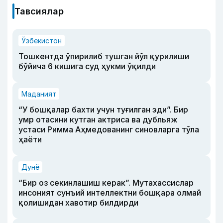
Тавсиялар
Ўзбекистон
Тошкентда ўпирилиб тушган йўл қурилиши
бўйича 6 кишига суд ҳукми ўқилди
Маданият
“У бошқалар бахти учун туғилган эди”. Бир
умр отасини кутган актриса ва дубльяж
устаси Римма Аҳмедованинг синовларга тўла
ҳаёти
Дунё
“Бир оз секинлашиш керак”. Мутахассислар
инсоният сунъий интеллектни бошқара олмай
қолишидан хавотир билдирди