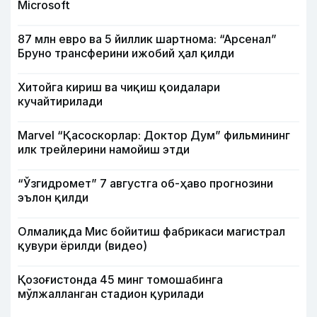
Microsoft
87 млн евро ва 5 йиллик шартнома: “Арсенал”
Бруно трансферини ижобий ҳал қилди
Хитойга кириш ва чиқиш қоидалари
кучайтирилади
Marvel “Қасоскорлар: Доктор Дум” фильмининг
илк трейлерини намойиш этди
“Ўзгидромет” 7 августга об-ҳаво прогнозини
эълон қилди
Олмалиқда Мис бойитиш фабрикаси магистрал
қувури ёрилди (видео)
Қозоғистонда 45 минг томошабинга
мўлжалланган стадион қурилади