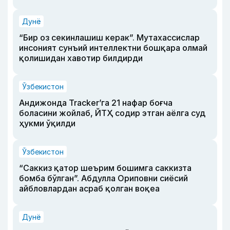
Дунё
“Бир оз секинлашиш керак”. Мутахассислар
инсоният сунъий интеллектни бошқара олмай
қолишидан хавотир билдирди
Ўзбекистон
Андижонда Tracker’га 21 нафар боғча
боласини жойлаб, ЙТҲ содир этган аёлга суд
ҳукми ўқилди
Ўзбекистон
“Саккиз қатор шеърим бошимга саккизта
бомба бўлган”. Абдулла Ориповни сиёсий
айбловлардан асраб қолган воқеа
Дунё