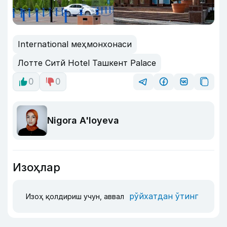
International меҳмонхонаси
Лотте Cитй Hotel Ташкент Palace
0
0
Nigora A'loyeva
Изоҳлар
рўйхатдан ўтинг
Изоҳ қолдириш учун, аввал