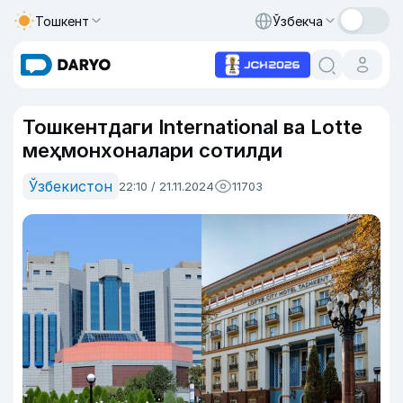
Тошкент
Ўзбекча
Тошкентдаги International ва Lotte
меҳмонхоналари сотилди
Ўзбекистон
22:10 / 21.11.2024
11703