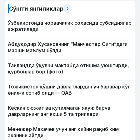
Сўнгги янгиликлар
Ўзбекистонда чорвачилик соҳасида субсидиялар
ажратилади
Абдуқодир Ҳусановнинг “Манчестер Сити”даги
маоши маълум бўлди
Таиландда ўқувчи мактабда отишма уюштирди,
қурбонлар бор (фото)
Тожикистон қўшни давлатлардан уч баравар кўп
ёнилғи сотиб олди — ОАВ
Кескин сюжет ва кутилмаган якун: барча
даврларнинг энг яхши 5 та триллери
Менежер Махачев учун энг қийин рақиб ким
эканини айтди