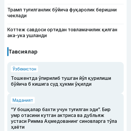
Трамп туғилганлик бўйича фуқаролик беришни
чеклади
Коттеж савдоси ортидан товламачилик қилган
ака-ука ушланди
Тавсиялар
Ўзбекистон
Тошкентда ўпирилиб тушган йўл қурилиши
бўйича 6 кишига суд ҳукми ўқилди
Маданият
“У бошқалар бахти учун туғилган эди”. Бир
умр отасини кутган актриса ва дубльяж
устаси Римма Аҳмедованинг синовларга тўла
ҳаёти