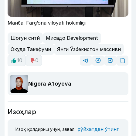
Манба: Farg‘ona viloyati hokimligi
Шогун cитй
Миcадо Development
Окуда Такефуми
Янги Ўзбекистон массиви
10
0
Nigora A'loyeva
Изоҳлар
рўйхатдан ўтинг
Изоҳ қолдириш учун, аввал