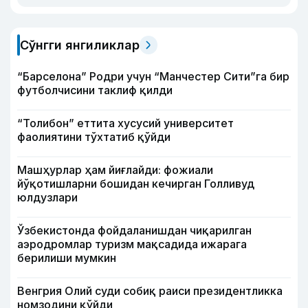
Сўнгги янгиликлар
“Барселона” Родри учун “Манчестер Сити”га бир
футболчисини таклиф қилди
“Толибон” еттита хусусий университет
фаолиятини тўхтатиб қўйди
Машҳурлар ҳам йиғлайди: фожиали
йўқотишларни бошидан кечирган Голливуд
юлдузлари
Ўзбекистонда фойдаланишдан чиқарилган
аэродромлар туризм мақсадида ижарага
берилиши мумкин
Венгрия Олий суди собиқ раиси президентликка
номзодини қўйди