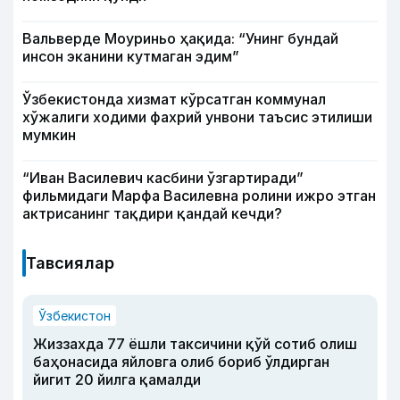
Вальверде Моуриньо ҳақида: “Унинг бундай
инсон эканини кутмаган эдим”
Ўзбекистонда хизмат кўрсатган коммунал
хўжалиги ходими фахрий унвони таъсис этилиши
мумкин
“Иван Василевич касбини ўзгартиради”
фильмидаги Марфа Василевна ролини ижро этган
актрисанинг тақдири қандай кечди?
Тавсиялар
Ўзбекистон
Жиззахда 77 ёшли таксичини қўй сотиб олиш
баҳонасида яйловга олиб бориб ўлдирган
йигит 20 йилга қамалди