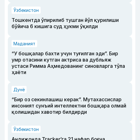
Ўзбекистон
Тошкентда ўпирилиб тушган йўл қурилиши
бўйича 6 кишига суд ҳукми ўқилди
Маданият
“У бошқалар бахти учун туғилган эди”. Бир
умр отасини кутган актриса ва дубльяж
устаси Римма Аҳмедованинг синовларга тўла
ҳаёти
Дунё
“Бир оз секинлашиш керак”. Мутахассислар
инсоният сунъий интеллектни бошқара олмай
қолишидан хавотир билдирди
Ўзбекистон
Андижонда Tracker’га 21 нафар боғча