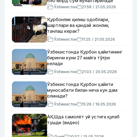
690 млрд сўм йўналтирилади
Ўзбекистон
21:58 / 21.05.2026
Қурбонлик қилиш одоблари,
шартлари ва қандай жонлиқ
танлаш керак?
Ўзбекистон
11:25 / 21.05.2026
Ўзбекистонда Қурбон ҳайитининг
биринчи куни 27 майга тўғри
келади
Ўзбекистон
21:03 / 20.05.2026
Ўзбекистонда Қурбон ҳайити
муносабати билан неча кун дам
олинади?
Ўзбекистон
15:26 / 19.05.2026
АҚШда самолёт уй устига қулаб
тушди (видео)
Дунё
20:07 / 15.05.2026