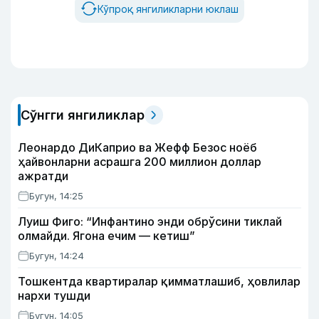
Кўпроқ янгиликларни юклаш
Сўнгги янгиликлар
Леонардо ДиКаприо ва Жефф Безос ноёб
ҳайвонларни асрашга 200 миллион доллар
ажратди
Бугун, 14:25
Луиш Фиго: “Инфантино энди обрўсини тиклай
олмайди. Ягона ечим — кетиш”
Бугун, 14:24
Тошкентда квартиралар қимматлашиб, ҳовлилар
нархи тушди
Бугун, 14:05