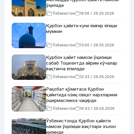
ўқилади
Ўзбекистон
16:56 / 26.05.2026
Қурбон ҳайити куни ёмғир ёғиши
мумкин
Ўзбекистон
13:00 / 26.05.2026
Қурбон ҳайит намози ўқилиши
сабаб Тошкентда айрим кўчалар
вақтинча ёпилади
Ўзбекистон
12:33 / 26.05.2026
Рақобат қўмитаси Қурбон
ҳайитида озиқ-овқат нархларини
оширмасликка чақирди
Ўзбекистон
10:43 / 26.05.2026
Ўзбекистонда Қурбон ҳайити
намози ўқилиши вақтлари эълон
қилинди