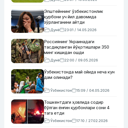
Эпштейннинг ўзбекистонлик
қурбони уч йил давомида
зўрланганини айтди
Дунё
23:01 / 14.05.2026
Россиянинг Украинадаги
тасдиқланган йўқотишлари 350
минг кишидан ошди
Дунё
22:00 / 09.05.2026
Ўзбекистонда май ойида неча кун
дам олинади?
Ўзбекистон
15:09 / 04.05.2026
Тошкентдаги ҳовлида содир
бўлган ёнғин қурбонлари сони 4
тага етди
Ўзбекистон
17:10 / 27.02.2026