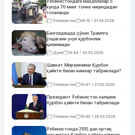
Ўзбекистондаги маҳаллалар 5
кунда 70 минг тонна чиқиндидан
тозаланди
Ўзбекистон
09:16 / 01.06.2026
Бангладешда ҳўкиз Трампга
ўхшагани учун қурбонлик
қилинмади
Дунё
14:44 / 30.05.2026
Шавкат Мирзиёевни Қурбон
ҳайити билан кимлар табриклади?
Ўзбекистон
19:47 / 27.05.2026
Президент Ўзбекистон халқини
Қурбон ҳайити билан табриклади
Ўзбекистон
19:40 / 26.05.2026
Ўзбекистонда 2100 дан ортиқ
масжидда Қурбон ҳайити намози