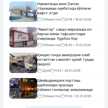
Наманганда икки Damas
тўқнашиши оқибатида йўловчи
вафот этди
Ўзбекистон
22:18 / 18.02.2026
“Авиатор” савдо марказида юз
берган ёнғин тафсилотлари
очиқланди. Қурбон бор
Ўзбекистон
18:45 / 31.01.2026
Ҳиндистонда амалдорни олиб
кетаётган самолёт қулаб тушди
(видео)
Дунё
11:55 / 28.01.2026
Швейцариядаги портлаш
қурбонлари орасида
ўзбекистонликлар аниқланмади
Ўзбекистон
10:59 / 02.01.2026