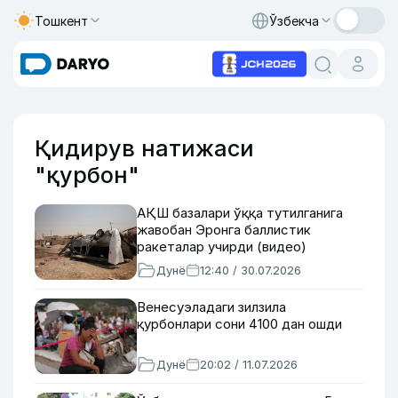
Тошкент
Ўзбекча
Қидирув натижаси
"қурбон"
АҚШ базалари ўққа тутилганига
жавобан Эронга баллистик
ракеталар учирди (видео)
Дунё
12:40 / 30.07.2026
Венесуэладаги зилзила
қурбонлари сони 4100 дан ошди
Дунё
20:02 / 11.07.2026