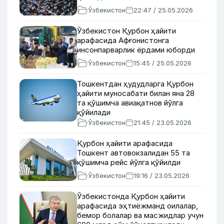
Ўзбекистон
22:47 / 25.05.2026
Ўзбекистон Қурбон ҳайити
арафасида Афғонистонга
инсонпарварлик ёрдами юборди
Ўзбекистон
15:45 / 25.05.2026
Тошкентдан ҳудудларга Қурбон
ҳайити муносабати билан яна 28
та қўшимча авиақатнов йўлга
қўйилади
Ўзбекистон
21:45 / 23.05.2026
Қурбон ҳайити арафасида
Тошкент автовокзалидан 55 та
қўшимча рейс йўлга қўйилди
Ўзбекистон
19:16 / 23.05.2026
Ўзбекистонда Қурбон ҳайити
арафасида эҳтиёжманд оилалар,
бемор болалар ва масжидлар учун