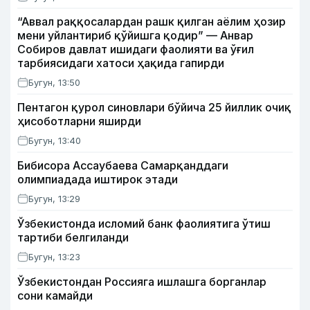
“Аввал раққосалардан рашк қилган аёлим ҳозир
мени уйлантириб қўйишга қодир” — Анвар
Собиров давлат ишидаги фаолияти ва ўғил
тарбиясидаги хатоси ҳақида гапирди
Бугун, 13:50
Пентагон қурол синовлари бўйича 25 йиллик очиқ
ҳисоботларни яширди
Бугун, 13:40
Бибисора Ассаубаева Самарқанддаги
олимпиадада иштирок этади
Бугун, 13:29
Ўзбекистонда исломий банк фаолиятига ўтиш
тартиби белгиланди
Бугун, 13:23
Ўзбекистондан Россияга ишлашга борганлар
сони камайди