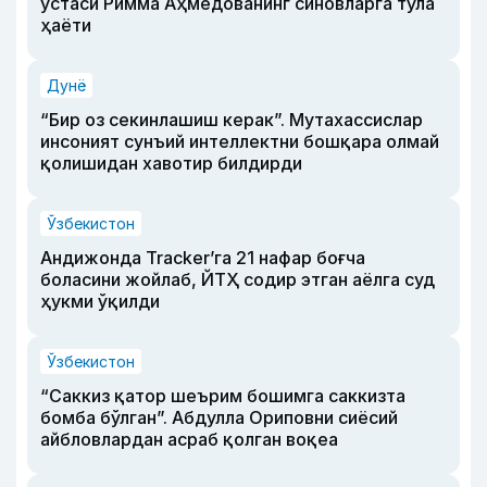
устаси Римма Аҳмедованинг синовларга тўла
ҳаёти
Дунё
“Бир оз секинлашиш керак”. Мутахассислар
инсоният сунъий интеллектни бошқара олмай
қолишидан хавотир билдирди
Ўзбекистон
Андижонда Tracker’га 21 нафар боғча
боласини жойлаб, ЙТҲ содир этган аёлга суд
ҳукми ўқилди
Ўзбекистон
“Саккиз қатор шеърим бошимга саккизта
бомба бўлган”. Абдулла Ориповни сиёсий
айбловлардан асраб қолган воқеа