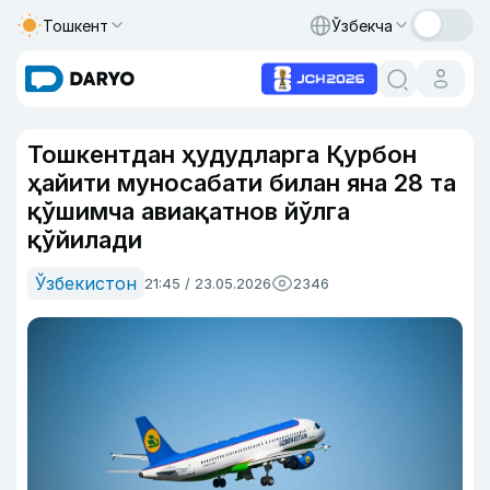
Тошкент
Ўзбекча
Тошкентдан ҳудудларга Қурбон
ҳайити муносабати билан яна 28 та
қўшимча авиақатнов йўлга
қўйилади
Ўзбекистон
21:45 / 23.05.2026
2346