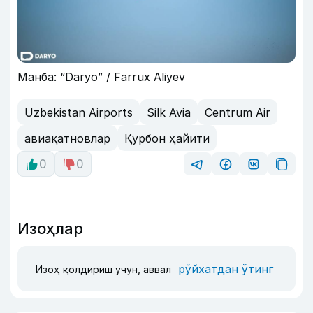
Манба: “Daryo” / Farrux Aliyev
Uzbekistan Airports
Silk Avia
Centrum Air
авиақатновлар
Қурбон ҳайити
0
0
Изоҳлар
рўйхатдан ўтинг
Изоҳ қолдириш учун, аввал