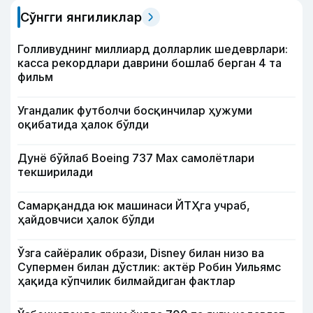
Сўнгги янгиликлар
Голливуднинг миллиард долларлик шедеврлари:
касса рекордлари даврини бошлаб берган 4 та
фильм
Угандалик футболчи босқинчилар ҳужуми
оқибатида ҳалок бўлди
Дунё бўйлаб Boeing 737 Мах самолётлари
текширилади
Самарқандда юк машинаси ЙТҲга учраб,
ҳайдовчиси ҳалок бўлди
Ўзга сайёралик образи, Disney билан низо ва
Супермен билан дўстлик: актёр Робин Уильямс
ҳақида кўпчилик билмайдиган фактлар