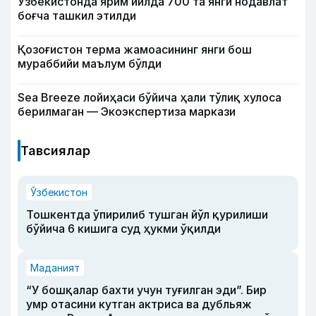
Ўзбекистонда ярим йилда 700 та янги нодавлат
боғча ташкил этилди
Қозоғистон терма жамоасининг янги бош
мураббийи маълум бўлди
Sea Breeze лойиҳаси бўйича ҳали тўлиқ хулоса
берилмаган — Экоэкспертиза маркази
Тавсиялар
Ўзбекистон
Тошкентда ўпирилиб тушган йўл қурилиши
бўйича 6 кишига суд ҳукми ўқилди
Маданият
“У бошқалар бахти учун туғилган эди”. Бир
умр отасини кутган актриса ва дубльяж