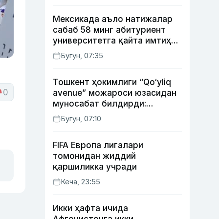
Мексикада аъло натижалар
сабаб 58 минг абитуриент
университетга қайта имтиҳон
топширади
Бугун, 07:35
Тошкент ҳокимлиги “Qo‘yliq
0
avenue” можароси юзасидан
муносабат билдирди:
қурилиш ишларининг 53
Бугун, 07:10
фоизи якунланган
FIFA Европа лигалари
томонидан жиддий
қаршиликка учради
Кеча, 23:55
Икки ҳафта ичида