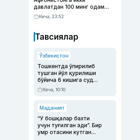
Афғонистонга икки
давлатдан 100 минг одам
қайтиб келди
Кеча, 23:52
Тавсиялар
Ўзбекистон
Тошкентда ўпирилиб
тушган йўл қурилиши
бўйича 6 кишига суд
ҳукми ўқилди
Кеча, 10:10
Маданият
“У бошқалар бахти
учун туғилган эди”. Бир
умр отасини кутган
актриса ва дубльяж