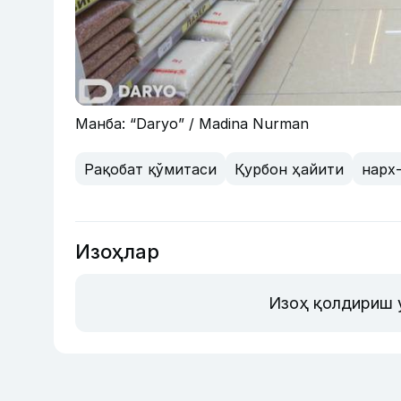
Манба: “Daryo” / Madina Nurman
Рақобат қўмитаси
Қурбон ҳайити
нарх
Изоҳлар
Изоҳ қолдириш 