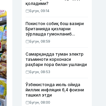
қоладими?
Бугун, 09:14
Покистон собиқ бош вазири
Британияда қизларни
зўрлашда гумонланиб
ушланган — The Guardian
Бугун, 08:59
Самарқандда туман электр
таъминоти корхонаси
раҳбари пора билан ушланди
Бугун, 08:53
Ўзбекистонда июль ойида
йиллик инфляция 6,4 фоизни
ташкил этди
Бугун, 08:00