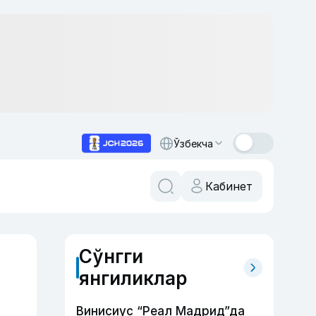
Ўзбекча
Кабинет
Сўнгги
янгиликлар
Винисиус “Реал Мадрид”да