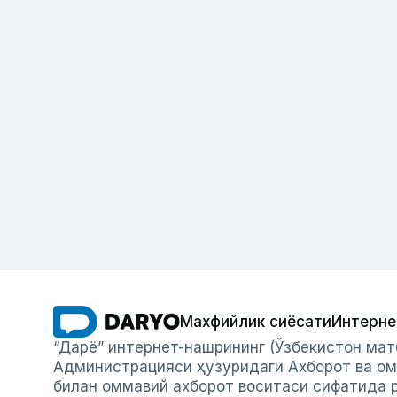
Махфийлик сиёсати
Интерне
“Дарё” интернет-нашрининг (Ўзбекистон мат
Администрацияси ҳузуридаги Ахборот ва ом
билан оммавий ахборот воситаси сифатида р