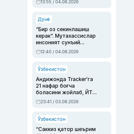
13:55 / 04.08.2026
устаси Римма
Аҳмедованинг
синовларга тўла ҳаёти
Дунё
“Бир оз секинлашиш
керак”. Мутахассислар
инсоният сунъий
интеллектни бошқара
12:40 / 04.08.2026
олмай қолишидан
хавотир билдирди
Ўзбекистон
Андижонда Tracker’га
21 нафар боғча
боласини жойлаб, ЙТҲ
содир этган аёлга суд
23:41 / 03.08.2026
ҳукми ўқилди
Ўзбекистон
“Саккиз қатор шеърим