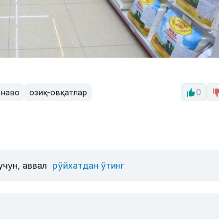
-наво
озиқ-овқатлар
0
учун, аввал
рўйхатдан ўтинг