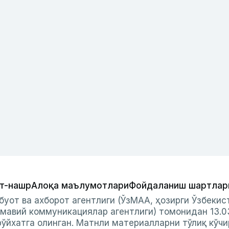
т-нашр
Алоқа маълумотлари
Фойдаланиш шартлар
буот ва ахборот агентлиги (ЎзМАА, ҳозирги Ўзбеки
мавий коммуникациялар агентлиги) томонидан 13.0
ўйхатга олинган. Матнли материалларни тўлиқ кўчи