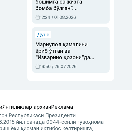
бошимга саккизта
бомба бўлган”.
Абдулла Ориповни
12:24 / 01.08.2026
сиёсий айбловлардан
асраб қолган воқеа
Дунё
Мариупол қамалини
ёриб ўтган ва
“Изварино қозони”дан
чиққан қаҳрамон —
19:50 / 29.07.2026
Украина армияси бош
қўмондони Драпатий
ҳақида
и
Янгиликлар архиви
Реклама
стон Республикаси Президенти
3.2015 йил санада 0944-сонли гувоҳнома
риш ёки қисман иқтибос келтиришга,