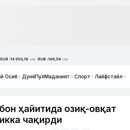
EUR :
RUB :
14 053,18
146,54
сўм
сўм
й Осиё
Дунё
Пул
Маданият
Спорт
Лайфстайл
бон ҳайитида озиқ-овқат
икка чақирди