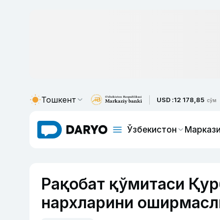
Тошкент
USD :
12 178,85
сўм
Ўзбекистон
Маркази
Рақобат қўмитаси Қур
нархларини оширмасл