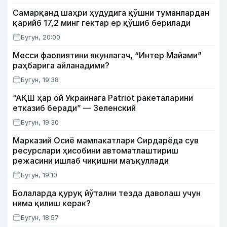
Самарқанд шаҳри ҳудудига қўшни туманлардан
қарийб 17,2 минг гектар ер қўшиб берилади
Бугун, 20:00
Месси фаолиятини якунлагач, “Интер Майами”
раҳбарига айланадими?
Бугун, 19:38
“АҚШ ҳар ой Украинага Patriot ракеталарини
етказиб беради” — Зеленский
Бугун, 19:30
Марказий Осиё мамлакатлари Сирдарёда сув
ресурслари ҳисобини автоматлаштириш
режасини ишлаб чиқишни маъқуллади
Бугун, 19:10
Болаларда қуруқ йўтални тезда даволаш учун
нима қилиш керак?
Бугун, 18:57