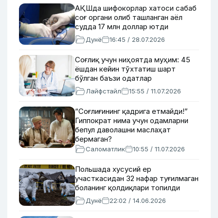
АҚШда шифокорлар хатоси сабаб
соғ органи олиб ташланган аёл
судда 17 млн доллар ютди
Дунё
16:45 / 28.07.2026
Соғлиқ учун ниҳоятда муҳим: 45
ёшдан кейин тўхтатиш шарт
бўлган баъзи одатлар
Лайфстайл
15:55 / 11.07.2026
“Соғлиғининг қадрига етмайди!”
Гиппократ нима учун одамларни
бепул даволашни маслаҳат
бермаган?
Саломатлик
10:55 / 11.07.2026
Польшада хусусий ер
участкасидан 32 нафар туғилмаган
боланинг қолдиқлари топилди
Дунё
22:02 / 14.06.2026