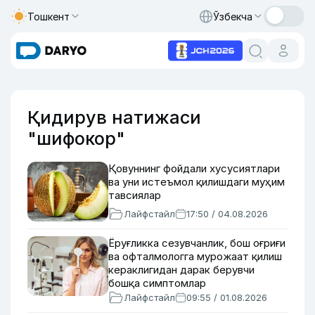
Тошкент
Ўзбекча
Қидирув натижаси
"шифокор"
Қовуннинг фойдали хусусиятлари
ва уни истеъмол қилишдаги муҳим
тавсиялар
Лайфстайл
17:50 / 04.08.2026
Ёруғликка сезувчанлик, бош оғриғи
ва офталмологга мурожаат қилиш
кераклигидан дарак берувчи
бошқа симптомлар
Лайфстайл
09:55 / 01.08.2026