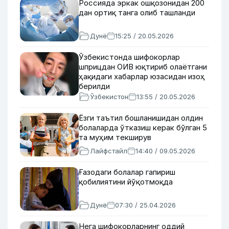
Россияда эркак ошқозонидан 200
дан ортиқ танга олиб ташланди
Дунё
15:25 / 20.05.2026
Ўзбекистонда шифокорлар
шприцдан ОИВ юқтириб олаётгани
ҳақидаги хабарлар юзасидан изоҳ
берилди
Ўзбекистон
13:55 / 20.05.2026
Ёзги таътил бошланишидан олдин
болаларда ўтказиш керак бўлган 5
та муҳим текширув
Лайфстайл
14:40 / 09.05.2026
Ғазодаги болалар гапириш
қобилиятини йўқотмоқда
Дунё
07:30 / 25.04.2026
Нега шифокорларнинг оддий