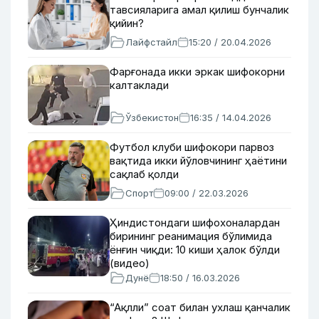
тавсияларига амал қилиш бунчалик
қийин?
Лайфстайл
15:20 / 20.04.2026
Фарғонада икки эркак шифокорни
калтаклади
Ўзбекистон
16:35 / 14.04.2026
Футбол клуби шифокори парвоз
вақтида икки йўловчининг ҳаётини
сақлаб қолди
Спорт
09:00 / 22.03.2026
Ҳиндистондаги шифохоналардан
бирининг реанимация бўлимида
ёнғин чиқди: 10 киши ҳалок бўлди
(видео)
Дунё
18:50 / 16.03.2026
“Ақлли” соат билан ухлаш қанчалик