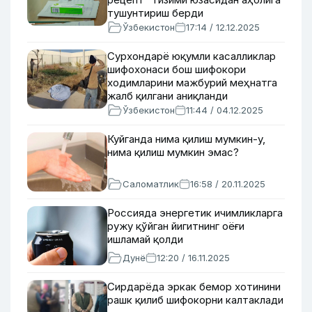
тушунтириш берди
Ўзбекистон
17:14 / 12.12.2025
Сурхондарё юқумли касалликлар
шифохонаси бош шифокори
ходимларини мажбурий меҳнатга
жалб қилгани аниқланди
Ўзбекистон
11:44 / 04.12.2025
Куйганда нима қилиш мумкин-у,
нима қилиш мумкин эмас?
Саломатлик
16:58 / 20.11.2025
Россияда энергетик ичимликларга
ружу қўйган йигитнинг оёғи
ишламай қолди
Дунё
12:20 / 16.11.2025
Сирдарёда эркак бемор хотинини
рашк қилиб шифокорни калтаклади