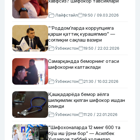
хавфсиз? Шифокор тавсиялари
Лайфстайл
19:50 / 09.03.2026
“‘Роддом’ларда коррупцияга
қарши қаттиқ курашяпмиз” —
соғлиқни сақлаш вазири
Ўзбекистон
19:50 / 22.02.2026
Самарқандда беморнинг отаси
шифокорни калтаклади
Ўзбекистон
21:30 / 10.02.2026
Қашқадарёда бемор аёлга
шилқимлик қилган шифокор ишдан
олинди
Ўзбекистон
11:20 / 22.01.2026
“Шифохоналарда 12 минг 600 та
бўш иш ўрни бор” — Асилбек
Худаяров тиббий ходимлар