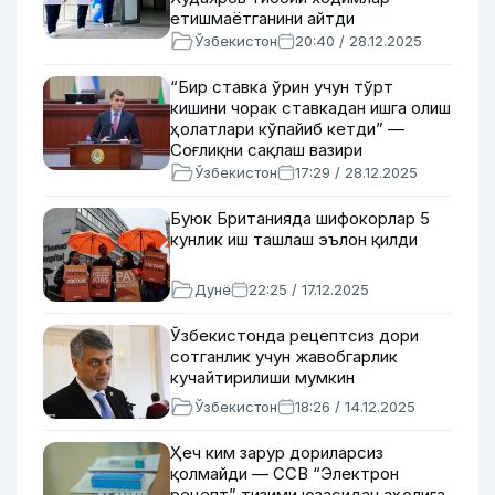
етишмаётганини айтди
Ўзбекистон
20:40 / 28.12.2025
“Бир ставка ўрин учун тўрт
кишини чорак ставкадан ишга олиш
ҳолатлари кўпайиб кетди” —
Соғлиқни сақлаш вазири
Ўзбекистон
17:29 / 28.12.2025
Буюк Британияда шифокорлар 5
кунлик иш ташлаш эълон қилди
Дунё
22:25 / 17.12.2025
Ўзбекистонда рецептсиз дори
сотганлик учун жавобгарлик
кучайтирилиши мумкин
Ўзбекистон
18:26 / 14.12.2025
Ҳеч ким зарур дориларсиз
қолмайди — ССВ “Электрон
рецепт” тизими юзасидан аҳолига