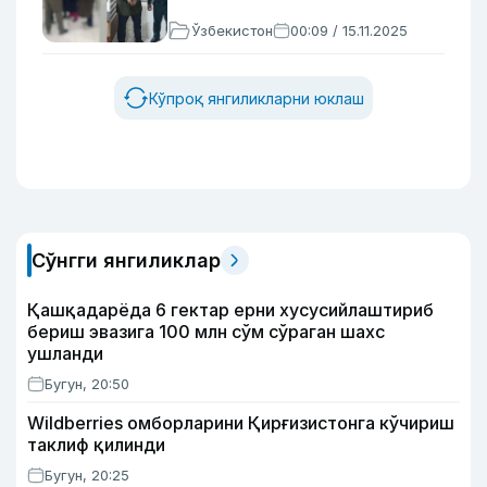
Ўзбекистон
00:09 / 15.11.2025
Кўпроқ янгиликларни юклаш
Сўнгги янгиликлар
Қашқадарёда 6 гектар ерни хусусийлаштириб
бериш эвазига 100 млн сўм сўраган шахс
ушланди
Бугун, 20:50
Wildberries омборларини Қирғизистонга кўчириш
таклиф қилинди
Бугун, 20:25