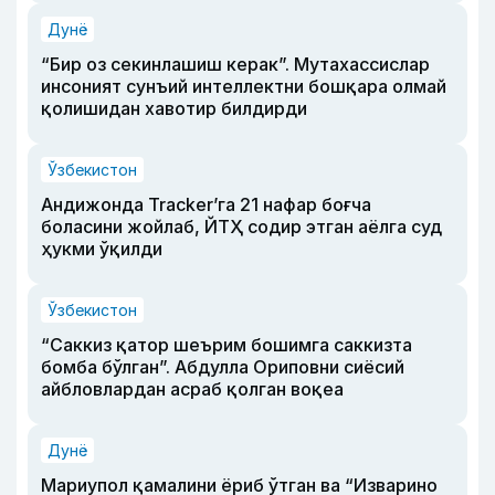
Дунё
“Бир оз секинлашиш керак”. Мутахассислар
инсоният сунъий интеллектни бошқара олмай
қолишидан хавотир билдирди
Ўзбекистон
Андижонда Tracker’га 21 нафар боғча
боласини жойлаб, ЙТҲ содир этган аёлга суд
ҳукми ўқилди
Ўзбекистон
“Саккиз қатор шеърим бошимга саккизта
бомба бўлган”. Абдулла Ориповни сиёсий
айбловлардан асраб қолган воқеа
Дунё
Мариупол қамалини ёриб ўтган ва “Изварино