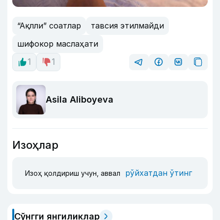
“Ақлли” соатлар
тавсия этилмайди
шифокор маслаҳати
1
1
Asila Aliboyeva
Изоҳлар
рўйхатдан ўтинг
Изоҳ қолдириш учун, аввал
Сўнгги янгиликлар