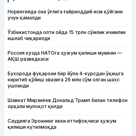
Норвегияда она ўғлига ғайриоддий исм қўйгани
учун қамалди
Ўзбекистонда олти ойда 15 трлн сўмлик ичимлик
ишлаб чиқарилди
Россия кузда НАТОга ҳужум қилиши мумкин —
АҚШ разведкаси
Бухорода фуқарони бир йўла 4-курсдан ўқишга
киритиб қўйиш эвазига 26 млн сўм олган шахс
ушланди
Шавкат Мирзиёев Дональд Трамп билан телефон
орқали мулоқот қилди
Саудияга Эроннинг икки иттифоқчиси ҳужум
қилиши кутилмоқда