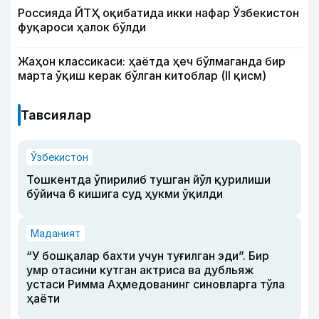
Россияда ЙТҲ оқибатида икки нафар Ўзбекистон
фуқароси ҳалок бўлди
Жаҳон классикаси: ҳаётда ҳеч бўлмаганда бир
марта ўқиш керак бўлган китоблар (II қисм)
Тавсиялар
Ўзбекистон
Тошкентда ўпирилиб тушган йўл қурилиши
бўйича 6 кишига суд ҳукми ўқилди
Маданият
“У бошқалар бахти учун туғилган эди”. Бир
умр отасини кутган актриса ва дубльяж
устаси Римма Аҳмедованинг синовларга тўла
ҳаёти