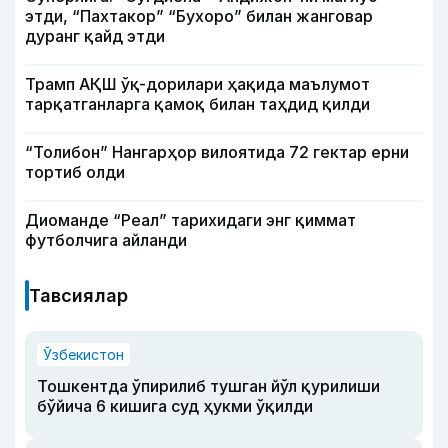
этди, “Пахтакор” “Бухоро” билан жанговар
дуранг қайд этди
Трамп АҚШ ўқ-дорилари ҳақида маълумот
тарқатганларга қамоқ билан таҳдид қилди
“Толибон” Нангарҳор вилоятида 72 гектар ерни
тортиб олди
Диоманде “Реал” тарихидаги энг қиммат
футболчига айланди
Тавсиялар
Ўзбекистон
Тошкентда ўпирилиб тушган йўл қурилиши
бўйича 6 кишига суд ҳукми ўқилди