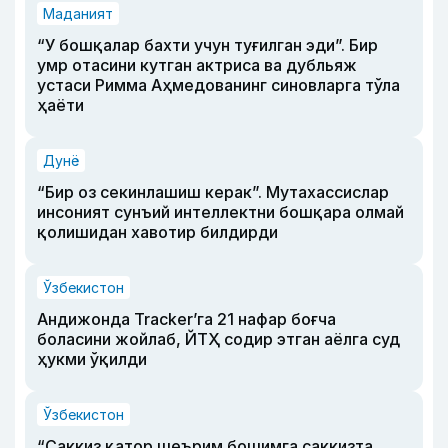
Маданият
“У бошқалар бахти учун туғилган эди”. Бир
умр отасини кутган актриса ва дубльяж
устаси Римма Аҳмедованинг синовларга тўла
ҳаёти
Дунё
“Бир оз секинлашиш керак”. Мутахассислар
инсоният сунъий интеллектни бошқара олмай
қолишидан хавотир билдирди
Ўзбекистон
Андижонда Tracker’га 21 нафар боғча
боласини жойлаб, ЙТҲ содир этган аёлга суд
ҳукми ўқилди
Ўзбекистон
“Саккиз қатор шеърим бошимга саккизта