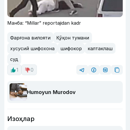
Манба: “Millar” reportajidan kadr
Фарғона вилояти
Қўқон тумани
хусусий шифохона
шифокор
калтаклаш
суд
1
0
Humoyun Murodov
Изоҳлар