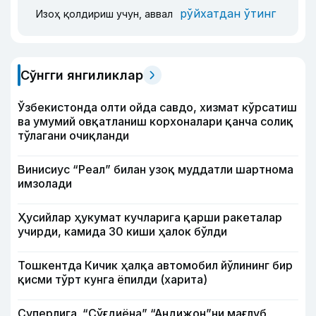
рўйхатдан ўтинг
Изоҳ қолдириш учун, аввал
Сўнгги янгиликлар
Ўзбекистонда олти ойда савдо, хизмат кўрсатиш
ва умумий овқатланиш корхоналари қанча солиқ
тўлагани очиқланди
Винисиус “Реал” билан узоқ муддатли шартнома
имзолади
Ҳусийлар ҳукумат кучларига қарши ракеталар
учирди, камида 30 киши ҳалок бўлди
Тошкентда Кичик ҳалқа автомобил йўлининг бир
қисми тўрт кунга ёпилди (харита)
Суперлига. “Сўғдиёна” “Андижон”ни мағлуб