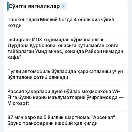
Сўнгги янгиликлар
Тошкентдаги Миллий боғда 4 ёшли қиз чўкиб
кетди
Instagram: ЙПХ ходимидан кўрмана олган
Дурдона Қурбонова, онасига кутилмаган совға
тайёрлаган Умид винес, хонанда Райҳон нимадан
хафа?
Пулли автомобиль йўлларида ҳаракатланиш учун
йўл талони сотиб олинади
Россия ҳакерлари дунё бўйлаб меҳмонхона Wi-
Fi’га бузиб кириб маълумотларни ўғирламоқда —
Microsoft
87 млн евро ва 5 йиллик шартнома: “Арсенал”
Бруно трансферини ижобий ҳал қилди