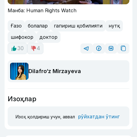
Манба: Human Rights Watch
Ғазо
болалар
гапириш қобилияти
нутқ
шифокор
доктор
30
4
Dilafro‘z Mirzayeva
Изоҳлар
рўйхатдан ўтинг
Изоҳ қолдириш учун, аввал