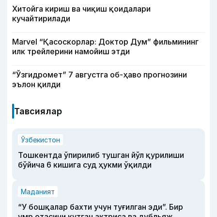
Хитойга кириш ва чиқиш қоидалари
кучайтирилади
Marvel “Қасоскорлар: Доктор Дум” фильмининг
илк трейлерини намойиш этди
“Ўзгидромет” 7 августга об-ҳаво прогнозини
эълон қилди
Тавсиялар
Ўзбекистон
Тошкентда ўпирилиб тушган йўл қурилиши
бўйича 6 кишига суд ҳукми ўқилди
Маданият
“У бошқалар бахти учун туғилган эди”. Бир
умр отасини кутган актриса ва дубльяж