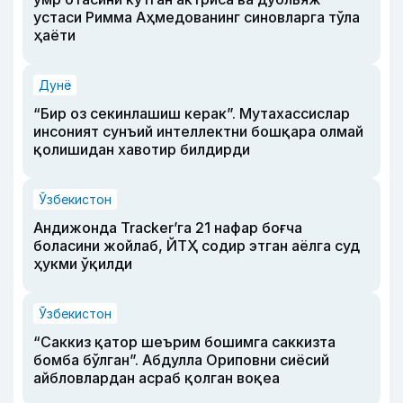
устаси Римма Аҳмедованинг синовларга тўла
ҳаёти
Дунё
“Бир оз секинлашиш керак”. Мутахассислар
инсоният сунъий интеллектни бошқара олмай
қолишидан хавотир билдирди
Ўзбекистон
Андижонда Tracker’га 21 нафар боғча
боласини жойлаб, ЙТҲ содир этган аёлга суд
ҳукми ўқилди
Ўзбекистон
“Саккиз қатор шеърим бошимга саккизта
бомба бўлган”. Абдулла Ориповни сиёсий
айбловлардан асраб қолган воқеа