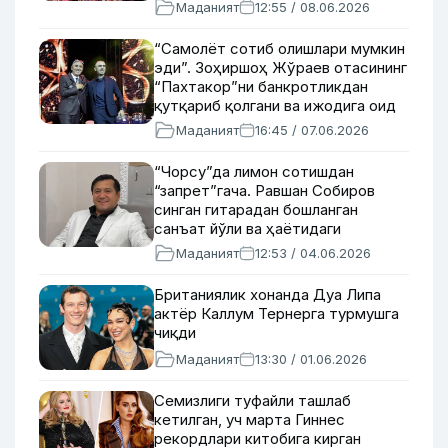
концертидан репортаж (видео)
Маданият
12:55 / 08.06.2026
“Самолёт сотиб олишлари мумкин
эди”. Зоҳиршоҳ Жўраев отасининг
“Пахтакор”ни банкротликдан
қутқариб қолгани ва ижодига оид
васияти ҳақида
Маданият
16:45 / 07.06.2026
“Чорсу”да лимон сотишдан
“запрет”гача. Равшан Собиров
синган гитарадан бошланган
санъат йўли ва ҳаётидаги
адолатсизликлар ҳақида гапирди
Маданият
12:53 / 04.06.2026
Британиялик хонанда Дуа Липа
актёр Каллум Тернерга турмушга
чиқди
Маданият
13:30 / 01.06.2026
Семизлиги туфайли ташлаб
кетилган, уч марта Гиннес
рекордлари китобига кирган