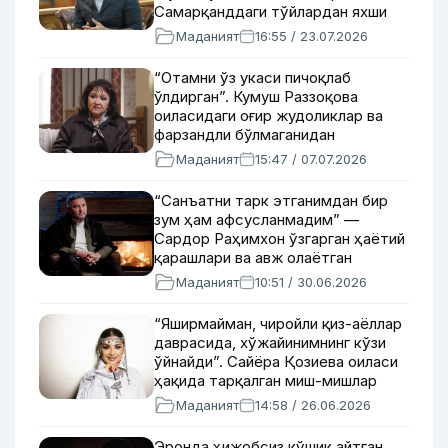
Самарқанддаги тўйлардан яхши
пул топиши ҳақида
Маданият
16:55 / 23.07.2026
“Отамни ўз укаси пичоқлаб
ўлдирган”. Кумуш Раззоқова
оиласидаги оғир жудоликлар ва
фарзандли бўлмаганидан
афсусланиши ҳақида
Маданият
15:47 / 07.07.2026
“Санъатни тарк этганимдан бир
зум ҳам афсусланмадим” —
Сардор Раҳимхон ўзгарган ҳаётий
қарашлари ва авж олаётган
фирибгарлик ҳақида
Маданият
10:51 / 30.06.2026
“Яширмайман, чиройли қиз-аёллар
даврасида, хўжайинимнинг кўзи
ўйнайди”. Сайёра Қозиева оиласи
ҳақида тарқалган миш-мишлар
ҳамда тақдирланишни кутгани
Маданият
14:58 / 26.06.2026
ҳақида
Эронда ҳижобсиз қўшиқ айтган