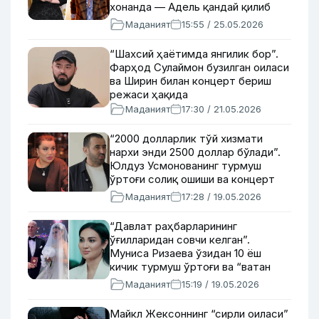
хонанда — Адель қандай қилиб
Европанинг энг бой қўшиқчисига
Маданият
15:55 / 25.05.2026
айланди?
“Шахсий ҳаётимда янгилик бор”.
Фарҳод Сулаймон бузилган оиласи
ва Ширин билан концерт бериш
режаси ҳақида
Маданият
17:30 / 21.05.2026
“2000 долларлик тўй хизмати
нархи энди 2500 доллар бўлади”.
Юлдуз Усмонованинг турмуш
ўртоғи солиқ ошиши ва концерт
учун 2 млрд сўмдан ортиқ пул
Маданият
17:28 / 19.05.2026
сарфлангани ҳақида
“Давлат раҳбарларининг
ўғилларидан совчи келган”.
Муниса Ризаева ўзидан 10 ёш
кичик турмуш ўртоғи ва “ватан
хоинига чиқарилгани” ҳақида
Маданият
15:19 / 19.05.2026
Майкл Жексоннинг “сирли оиласи”