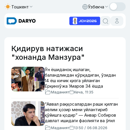
Тошкент
Ўзбекча
Қидирув натижаси
"хонанда Манзура"
Ўн ёшиданоқ ишлаган,
баландликдан қўрқадиган, ўзидан
14 ёш кичик қизга уйланган
Ёрқинхўжа Умаров 34 ёшда
Маданият
Кеча, 11:35
“Аввал раққосалардан рашк қилган
аёлим ҳозир мени уйлантириб
қўйишга қодир” — Анвар Собиров
давлат ишидаги фаолияти ва ўғил
тарбиясидаги хатоси ҳақида
Маданият
13:50 / 06.08.2026