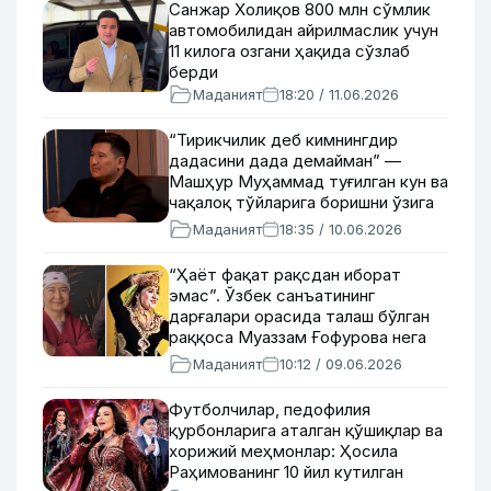
Санжар Холиқов 800 млн сўмлик
автомобилидан айрилмаслик учун
11 килога озгани ҳақида сўзлаб
берди
Маданият
18:20 / 11.06.2026
“Тирикчилик деб кимнингдир
дадасини дада демайман” —
Машҳур Муҳаммад туғилган кун ва
чақалоқ тўйларига боришни ўзига
эп кўрмаслиги ҳақида
Маданият
18:35 / 10.06.2026
“Ҳаёт фақат рақсдан иборат
эмас”. Ўзбек санъатининг
дарғалари орасида талаш бўлган
раққоса Муаззам Ғофурова нега
санъатни тарк этган?
Маданият
10:12 / 09.06.2026
Футболчилар, педофилия
қурбонларига аталган қўшиқлар ва
хорижий меҳмонлар: Ҳосила
Раҳимованинг 10 йил кутилган