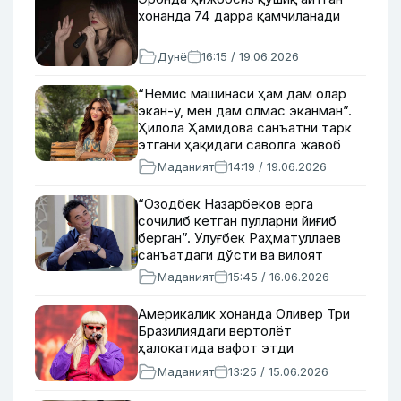
хонанда 74 дарра қамчиланади
Дунё
16:15 / 19.06.2026
“Немис машинаси ҳам дам олар
экан-у, мен дам олмас эканман”.
Ҳилола Ҳамидова санъатни тарк
этгани ҳақидаги саволга жавоб
берди
Маданият
14:19 / 19.06.2026
“Озодбек Назарбеков ерга
сочилиб кетган пулларни йиғиб
берган”. Улуғбек Раҳматуллаев
санъатдаги дўсти ва вилоят
тўйларига қандай кийиниб бориши
Маданият
15:45 / 16.06.2026
ҳақида
Америкалик хонанда Оливер Три
Бразилиядаги вертолёт
ҳалокатида вафот этди
Маданият
13:25 / 15.06.2026