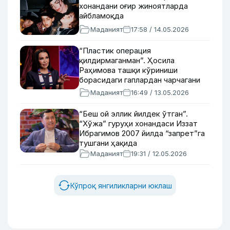
хонандани оғир жиноятларда
айбламоқда
Маданият
17:58 / 14.05.2026
“Пластик операция
қилдирмаганман”. Ҳосила
Раҳимова ташқи кўриниши
борасидаги гаплардан чарчагани
ва отасидан мерос ярим қоп олтин
Маданият
16:49 / 13.05.2026
ҳақида
“Беш ой эллик йилдек ўтган”.
“Хўжа” гуруҳи хонандаси Иззат
Ибрагимов 2007 йилда “запрет”га
тушгани ҳақида
Маданият
19:31 / 12.05.2026
Кўпроқ янгиликларни юклаш