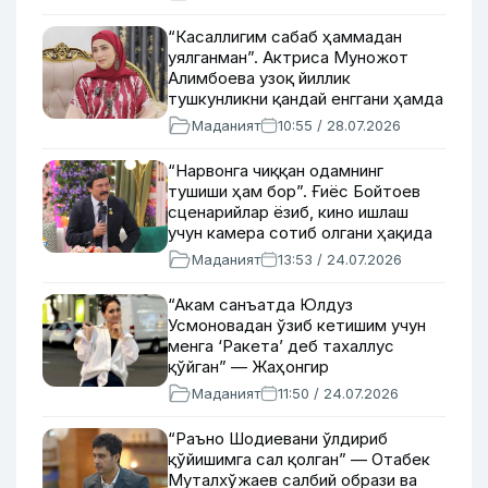
гапирди
“Касаллигим сабаб ҳаммадан
уялганман”. Актриса Муножот
Алимбоева узоқ йиллик
тушкунликни қандай енггани ҳамда
омадли роли ҳақида
Маданият
10:55 / 28.07.2026
“Нарвонга чиққан одамнинг
тушиши ҳам бор”. Ғиёс Бойтоев
сценарийлар ёзиб, кино ишлаш
учун камера сотиб олгани ҳақида
сўзлаб берди
Маданият
13:53 / 24.07.2026
“Акам санъатда Юлдуз
Усмоновадан ўзиб кетишим учун
менга ‘Ракета’ деб тахаллус
қўйган” — Жаҳонгир
Отажоновнинг синглиси Эътибор
Маданият
11:50 / 24.07.2026
Отажонова
“Раъно Шодиевани ўлдириб
қўйишимга сал қолган” — Отабек
Муталхўжаев салбий образи ва