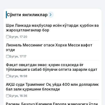
Сўнгги янгиликлар
Шри Ланкада маҳбуслар исён кўтарди: қурбон ва
жароҳатланганлар бор
Бугун, 17:20
Лионель Мессининг отаси Хорхе Месси вафот
этди
Бугун, 17:17
Фақат овқатдан эмас: қорин соҳасида ёғ
тўпланишига сабаб бўлувчи олтита зарарли одат
Бугун, 16:58
АҚШ суди Трампнинг Оқ уйда 400 млн долларлик
бал зали қуришини блоклади
Бугун, 16:36
Расман. Беҳруз Каримов Европа жамоасига ўтди