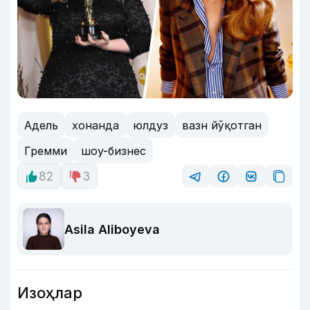
Адель
хонанда
юлдуз
вазн йўқотган
Гремми
шоу-бизнес
82
3
Asila Aliboyeva
Изоҳлар