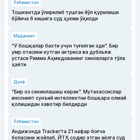
Ўзбекистон
Тошкентда ўпирилиб тушган йўл қурилиши
бўйича 6 кишига суд ҳукми ўқилди
Маданият
“У бошқалар бахти учун туғилган эди”. Бир
умр отасини кутган актриса ва дубльяж
устаси Римма Аҳмедованинг синовларга тўла
ҳаёти
Дунё
“Бир оз секинлашиш керак”. Мутахассислар
инсоният сунъий интеллектни бошқара олмай
қолишидан хавотир билдирди
Ўзбекистон
Андижонда Tracker’га 21 нафар боғча
боласини жойлаб, ЙТҲ содир этган аёлга суд