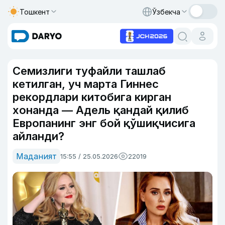
Тошкент
Ўзбекча
Семизлиги туфайли ташлаб
кетилган, уч марта Гиннес
рекордлари китобига кирган
хонанда — Адель қандай қилиб
Европанинг энг бой қўшиқчисига
айланди?
Маданият
15:55 / 25.05.2026
22019