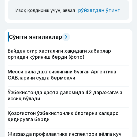
рўйхатдан ўтинг
Изоҳ қолдириш учун, аввал
Сўнгги янгиликлар
Байден оғир хасталиги ҳақидаги хабарлар
ортидан кўриниш берди (фото)
Месси оила дахлсизлигини бузган Аргентина
ОАВларини судга бермоқчи
Ўзбекистонда ҳафта давомида 42 даражагача
иссиқ бўлади
Қозоғистон ўзбекистонлик блогерни халқаро
қидирувга берди
Жиззахда профилактика инспектори аёлга куч