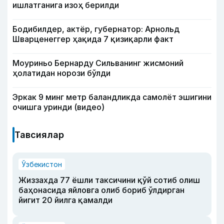
ишлатганига изоҳ берилди
Бодибилдер, актёр, губернатор: Арнольд
Шварценеггер ҳақида 7 қизиқарли факт
Моуриньо Бернарду Сильванинг жисмоний
ҳолатидан норози бўлди
Эркак 9 минг метр баландликда самолёт эшигини
очишга уринди (видео)
Тавсиялар
Ўзбекистон
Жиззахда 77 ёшли таксичини қўй сотиб олиш
баҳонасида яйловга олиб бориб ўлдирган
йигит 20 йилга қамалди