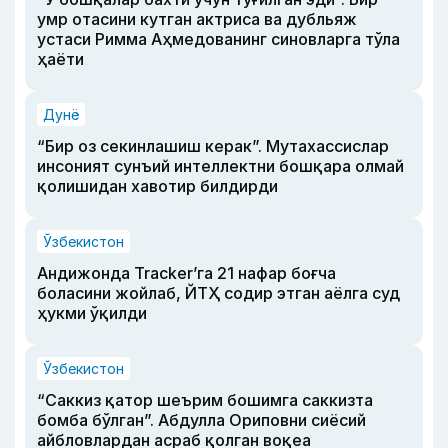
умр отасини кутган актриса ва дубльяж
устаси Римма Аҳмедованинг синовларга тўла
ҳаёти
Дунё
“Бир оз секинлашиш керак”. Мутахассислар
инсоният сунъий интеллектни бошқара олмай
қолишидан хавотир билдирди
Ўзбекистон
Андижонда Tracker’га 21 нафар боғча
боласини жойлаб, ЙТҲ содир этган аёлга суд
ҳукми ўқилди
Ўзбекистон
“Саккиз қатор шеърим бошимга саккизта
бомба бўлган”. Абдулла Ориповни сиёсий
айбловлардан асраб қолган воқеа