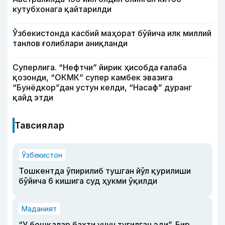
кутубхонага қайтарилди
Ўзбекистонда касбий маҳорат бўйича илк миллий
танлов ғолиблари аниқланди
Суперлига. “Нефтчи” йирик ҳисобда ғалаба
қозонди, “ОКМК” супер камбек эвазига
“Бунёдкор”дан устун келди, “Насаф” дуранг
қайд этди
Тавсиялар
Ўзбекистон
Тошкентда ўпирилиб тушган йўл қурилиши
бўйича 6 кишига суд ҳукми ўқилди
Маданият
“У бошқалар бахти учун туғилган эди”. Бир