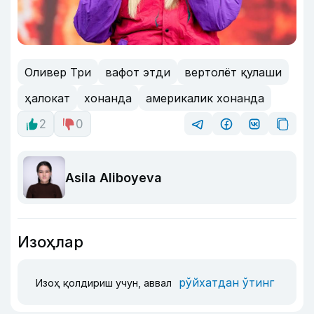
Оливер Три
вафот этди
вертолёт қулаши
ҳалокат
хонанда
америкалик хонанда
2
0
Asila Aliboyeva
Изоҳлар
рўйхатдан ўтинг
Изоҳ қолдириш учун, аввал