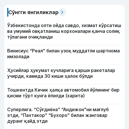
Сўнгги янгиликлар
Ўзбекистонда олти ойда савдо, хизмат кўрсатиш
ва умумий овқатланиш корхоналари қанча солиқ
тўлагани очиқланди
Винисиус “Реал” билан узоқ муддатли шартнома
имзолади
Ҳусийлар ҳукумат кучларига қарши ракеталар
учирди, камида 30 киши ҳалок бўлди
Тошкентда Кичик ҳалқа автомобил йўлининг бир
қисми тўрт кунга ёпилди (харита)
Суперлига. “Сўғдиёна” “Андижон”ни мағлуб
этди, “Пахтакор” “Бухоро” билан жанговар
дуранг қайд этди