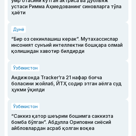
умр отасини кутган актриса ва дубльяж
устаси Римма Аҳмедованинг синовларга тўла
ҳаёти
Дунё
“Бир оз секинлашиш керак”. Мутахассислар
инсоният сунъий интеллектни бошқара олмай
қолишидан хавотир билдирди
Ўзбекистон
Андижонда Tracker’га 21 нафар боғча
боласини жойлаб, ЙТҲ содир этган аёлга суд
ҳукми ўқилди
Ўзбекистон
“Саккиз қатор шеърим бошимга саккизта
бомба бўлган”. Абдулла Ориповни сиёсий
айбловлардан асраб қолган воқеа