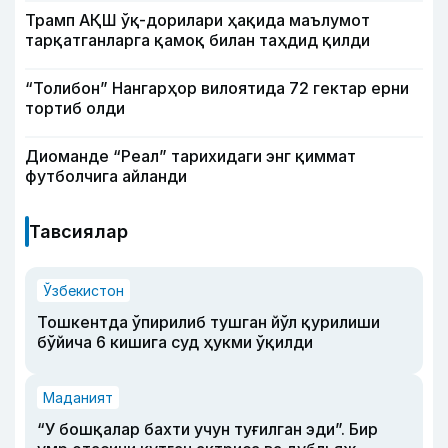
Трамп АҚШ ўқ-дорилари ҳақида маълумот
тарқатганларга қамоқ билан таҳдид қилди
“Толибон” Нангарҳор вилоятида 72 гектар ерни
тортиб олди
Диоманде “Реал” тарихидаги энг қиммат
футболчига айланди
Тавсиялар
Ўзбекистон
Тошкентда ўпирилиб тушган йўл қурилиши
бўйича 6 кишига суд ҳукми ўқилди
Маданият
“У бошқалар бахти учун туғилган эди”. Бир