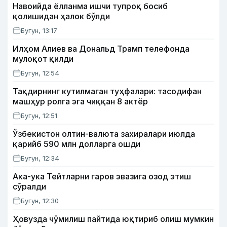
Навоийда ёлланма ишчи тупроқ босиб
қолишидан ҳалок бўлди
Бугун, 13:17
Илҳом Алиев ва Дональд Трамп телефонда
мулоқот қилди
Бугун, 12:54
Тақдирнинг кутилмаган туҳфалари: тасодифан
машҳур ролга эга чиққан 8 актёр
Бугун, 12:51
Ўзбекистон олтин-валюта захиралари июлда
қарийб 590 млн долларга ошди
Бугун, 12:34
Ака-ука Тейтларни гаров эвазига озод этиш
сўралди
Бугун, 12:30
Ҳовузда чўмилиш пайтида юқтириб олиш мумкин