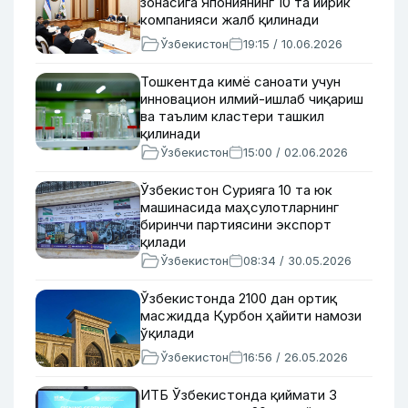
зонасига Япониянинг 10 та йирик
компанияси жалб қилинади
Ўзбекистон
19:15 / 10.06.2026
Тошкентда кимё саноати учун
инновацион илмий-ишлаб чиқариш
ва таълим кластери ташкил
қилинади
Ўзбекистон
15:00 / 02.06.2026
Ўзбекистон Сурияга 10 та юк
машинасида маҳсулотларнинг
биринчи партиясини экспорт
қилади
Ўзбекистон
08:34 / 30.05.2026
Ўзбекистонда 2100 дан ортиқ
масжидда Қурбон ҳайити намози
ўқилади
Ўзбекистон
16:56 / 26.05.2026
ИТБ Ўзбекистонда қиймати 3