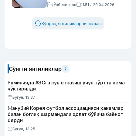
Ўзбекистон
11:51 / 29.04.2026
Кўпроқ янгиликларни юклаш
Сўнгги янгиликлар
Руминияда АЭСга сув етказиш учун тўртта кема
чўктирилди
Бугун, 13:37
Жанубий Корея футбол ассоциацияси ҳакамлар
билан боғлиқ шармандали ҳолат бўйича баёнот
берди
Бугун, 13:25