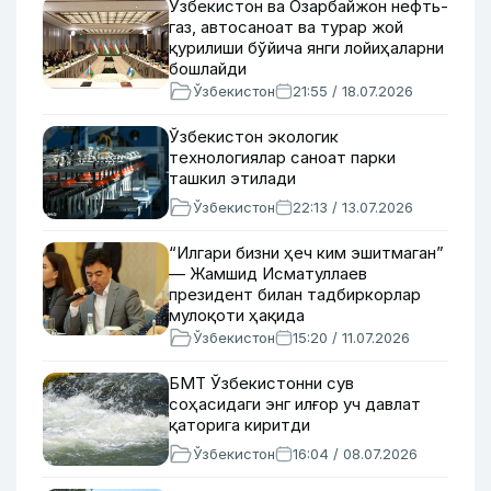
Ўзбекистон ва Озарбайжон нефть-
газ, автосаноат ва турар жой
қурилиши бўйича янги лойиҳаларни
бошлайди
Ўзбекистон
21:55 / 18.07.2026
Ўзбекистон экологик
технологиялар саноат парки
ташкил этилади
Ўзбекистон
22:13 / 13.07.2026
“Илгари бизни ҳеч ким эшитмаган”
— Жамшид Исматуллаев
президент билан тадбиркорлар
мулоқоти ҳақида
Ўзбекистон
15:20 / 11.07.2026
БМТ Ўзбекистонни сув
соҳасидаги энг илғор уч давлат
қаторига киритди
Ўзбекистон
16:04 / 08.07.2026