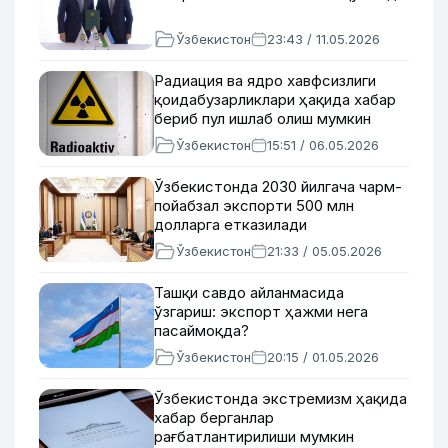
Ўзбекистон
23:43 / 11.05.2026
Радиация ва ядро хавфсизлиги
қоидабузарликлари ҳақида хабар
бериб пул ишлаб олиш мумкин
Ўзбекистон
15:51 / 06.05.2026
Ўзбекистонда 2030 йилгача чарм-
пойабзал экспорти 500 млн
долларга етказилади
Ўзбекистон
21:33 / 05.05.2026
Ташқи савдо айланмасида
ўзгариш: экспорт ҳажми нега
пасаймоқда?
Ўзбекистон
20:15 / 01.05.2026
Ўзбекистонда экстремизм ҳақида
хабар берганлар
рағбатлантирилиши мумкин