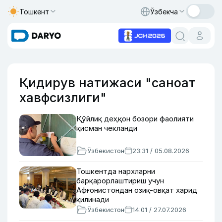
Тошкент
Ўзбекча
Қидирув натижаси "саноат
хавфсизлиги"
Қўйлиқ деҳқон бозори фаолияти
қисман чекланди
Ўзбекистон
23:31 / 05.08.2026
Тошкентда нархларни
барқарорлаштириш учун
Афғонистондан озиқ-овқат харид
қилинади
Ўзбекистон
14:01 / 27.07.2026