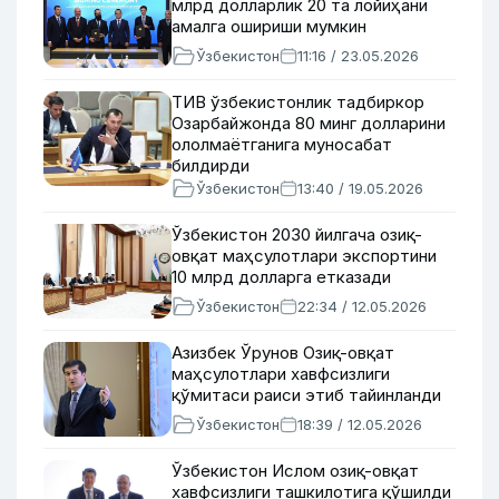
млрд долларлик 20 та лойиҳани
амалга ошириши мумкин
Ўзбекистон
11:16 / 23.05.2026
ТИВ ўзбекистонлик тадбиркор
Озарбайжонда 80 минг долларини
ололмаётганига муносабат
билдирди
Ўзбекистон
13:40 / 19.05.2026
Ўзбекистон 2030 йилгача озиқ-
овқат маҳсулотлари экспортини
10 млрд долларга етказади
Ўзбекистон
22:34 / 12.05.2026
Азизбек Ўрунов Озиқ-овқат
маҳсулотлари хавфсизлиги
қўмитаси раиси этиб тайинланди
Ўзбекистон
18:39 / 12.05.2026
Ўзбекистон Ислом озиқ-овқат
хавфсизлиги ташкилотига қўшилди