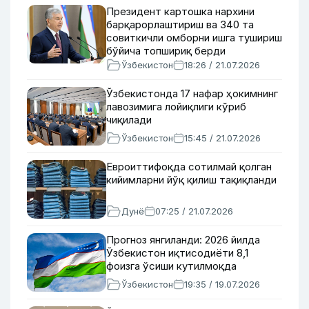
Президент картошка нархини
барқарорлаштириш ва 340 та
совиткичли омборни ишга тушириш
бўйича топшириқ берди
Ўзбекистон
18:26 / 21.07.2026
Ўзбекистонда 17 нафар ҳокимнинг
лавозимига лойиқлиги кўриб
чиқилади
Ўзбекистон
15:45 / 21.07.2026
Евроиттифоқда сотилмай қолган
кийимларни йўқ қилиш тақиқланди
Дунё
07:25 / 21.07.2026
Прогноз янгиланди: 2026 йилда
Ўзбекистон иқтисодиёти 8,1
фоизга ўсиши кутилмоқда
Ўзбекистон
19:35 / 19.07.2026