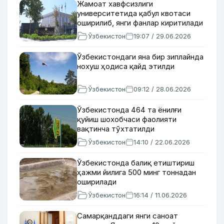
Жамоат хавфсизлиги
университетида қабул квотаси
оширилиб, янги фанлар киритилади
Ўзбекистон
19:07 / 29.06.2026
Ўзбекистондаги яна бир зиплайнда
нохуш ҳодиса қайд этилди
Ўзбекистон
09:12 / 28.06.2026
Ўзбекистонда 464 та ёнилғи
қуйиш шохобчаси фаолияти
вақтинча тўхтатилди
Ўзбекистон
14:10 / 22.06.2026
Ўзбекистонда балиқ етиштириш
ҳажми йилига 500 минг тоннадан
оширилади
Ўзбекистон
16:14 / 11.06.2026
Самарқанддаги янги саноат