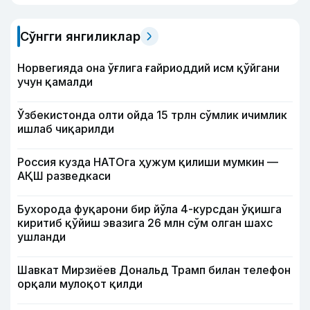
Сўнгги янгиликлар
Норвегияда она ўғлига ғайриоддий исм қўйгани
учун қамалди
Ўзбекистонда олти ойда 15 трлн сўмлик ичимлик
ишлаб чиқарилди
Россия кузда НАТОга ҳужум қилиши мумкин —
АҚШ разведкаси
Бухорода фуқарони бир йўла 4-курсдан ўқишга
киритиб қўйиш эвазига 26 млн сўм олган шахс
ушланди
Шавкат Мирзиёев Дональд Трамп билан телефон
орқали мулоқот қилди