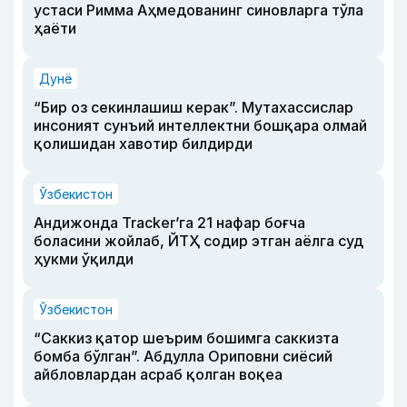
устаси Римма Аҳмедованинг синовларга тўла
ҳаёти
Дунё
“Бир оз секинлашиш керак”. Мутахассислар
инсоният сунъий интеллектни бошқара олмай
қолишидан хавотир билдирди
Ўзбекистон
Андижонда Tracker’га 21 нафар боғча
боласини жойлаб, ЙТҲ содир этган аёлга суд
ҳукми ўқилди
Ўзбекистон
“Саккиз қатор шеърим бошимга саккизта
бомба бўлган”. Абдулла Ориповни сиёсий
айбловлардан асраб қолган воқеа