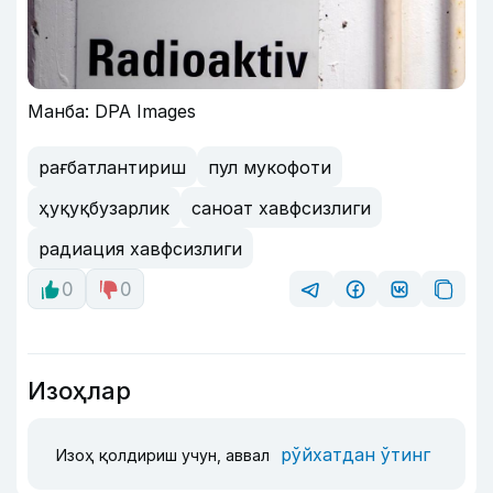
Манба: DPA Images
рағбатлантириш
пул мукофоти
ҳуқуқбузарлик
саноат хавфсизлиги
радиация хавфсизлиги
0
0
Изоҳлар
рўйхатдан ўтинг
Изоҳ қолдириш учун, аввал