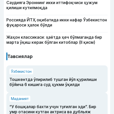
Саудияга Эроннинг икки иттифоқчиси ҳужум
қилиши кутилмоқда
Россияда ЙТҲ оқибатида икки нафар Ўзбекистон
фуқароси ҳалок бўлди
Жаҳон классикаси: ҳаётда ҳеч бўлмаганда бир
марта ўқиш керак бўлган китоблар (II қисм)
Тавсиялар
Ўзбекистон
Тошкентда ўпирилиб тушган йўл қурилиши
бўйича 6 кишига суд ҳукми ўқилди
Маданият
“У бошқалар бахти учун туғилган эди”. Бир
умр отасини кутган актриса ва дубльяж