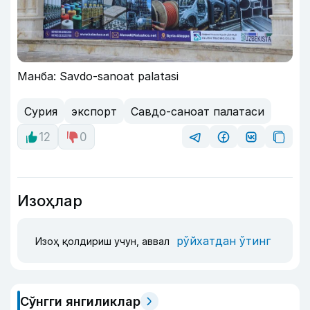
Манба: Savdo-sanoat palatasi
Сурия
экспорт
Савдо-саноат палатаси
12
0
Изоҳлар
рўйхатдан ўтинг
Изоҳ қолдириш учун, аввал
Сўнгги янгиликлар