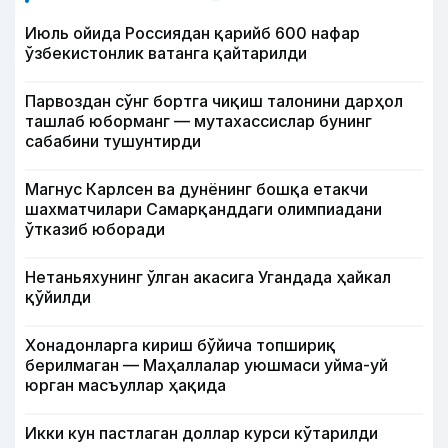
Июль ойида Россиядан қарийб 600 нафар
ўзбекистонлик ватанга қайтарилди
Парвоздан сўнг бортга чиқиш талонини дарҳол
ташлаб юборманг — мутахассислар бунинг
сабабини тушунтирди
Магнус Карлсен ва дунёнинг бошқа етакчи
шахматчилари Самарқанддаги олимпиадани
ўтказиб юборади
Нетаньяхунинг ўлган акасига Угандада ҳайкал
қўйилди
Хонадонларга кириш бўйича топшириқ
берилмаган — Маҳаллалар уюшмаси уйма-уй
юрган масъуллар ҳақида
Икки кун пастлаган доллар курси кўтарилди