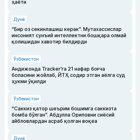
ҳаёти
Дунё
“Бир оз секинлашиш керак”. Мутахассислар
инсоният сунъий интеллектни бошқара олмай
қолишидан хавотир билдирди
Ўзбекистон
Андижонда Tracker’га 21 нафар боғча
боласини жойлаб, ЙТҲ содир этган аёлга суд
ҳукми ўқилди
Ўзбекистон
“Саккиз қатор шеърим бошимга саккизта
бомба бўлган”. Абдулла Ориповни сиёсий
айбловлардан асраб қолган воқеа
Дунё