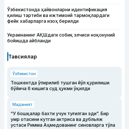
Ўзбекистонда ҳайвонларни идентификация
қилиш тартиби ва ижтимоий тармоқлардаги
фейк хабарларга изоҳ берилди
Украинанинг АҚШдаги собиқ элчиси ноқонуний
бойишда айбланди
Тавсиялар
Ўзбекистон
Тошкентда ўпирилиб тушган йўл қурилиши
бўйича 6 кишига суд ҳукми ўқилди
Маданият
“У бошқалар бахти учун туғилган эди”. Бир
умр отасини кутган актриса ва дубльяж
устаси Римма Аҳмедованинг синовларга тўла