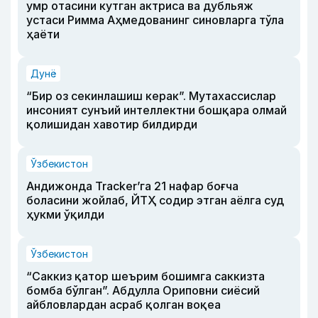
умр отасини кутган актриса ва дубльяж
устаси Римма Аҳмедованинг синовларга тўла
ҳаёти
Дунё
“Бир оз секинлашиш керак”. Мутахассислар
инсоният сунъий интеллектни бошқара олмай
қолишидан хавотир билдирди
Ўзбекистон
Андижонда Tracker’га 21 нафар боғча
боласини жойлаб, ЙТҲ содир этган аёлга суд
ҳукми ўқилди
Ўзбекистон
“Саккиз қатор шеърим бошимга саккизта
бомба бўлган”. Абдулла Ориповни сиёсий
айбловлардан асраб қолган воқеа