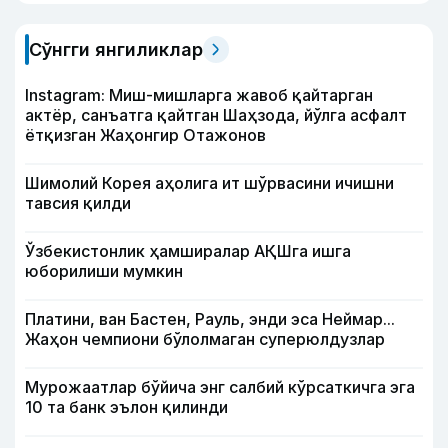
Сўнгги янгиликлар
Instagram: Миш-мишларга жавоб қайтарган
актёр, санъатга қайтган Шаҳзода, йўлга асфалт
ётқизган Жаҳонгир Отажонов
Шимолий Корея аҳолига ит шўрвасини ичишни
тавсия қилди
Ўзбекистонлик ҳамширалар АҚШга ишга
юборилиши мумкин
Платини, ван Бастен, Рауль, энди эса Неймар...
Жаҳон чемпиони бўлолмаган суперюлдузлар
Мурожаатлар бўйича энг салбий кўрсаткичга эга
10 та банк эълон қилинди