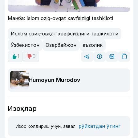
Манба: Islom oziq-ovqat xavfsizligi tashkiloti
Ислом озиқ-овқат хавфсизлиги ташкилоти
Ўзбекистон
Озарбайжон
аъзолик
1
0
Humoyun Murodov
Изоҳлар
рўйхатдан ўтинг
Изоҳ қолдириш учун, аввал