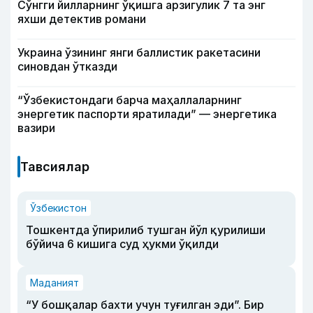
Сўнгги йилларнинг ўқишга арзигулик 7 та энг
яхши детектив романи
Украина ўзининг янги баллистик ракетасини
синовдан ўтказди
“Ўзбекистондаги барча маҳаллаларнинг
энергетик паспорти яратилади” — энергетика
вазири
Тавсиялар
Ўзбекистон
Тошкентда ўпирилиб тушган йўл қурилиши
бўйича 6 кишига суд ҳукми ўқилди
Маданият
“У бошқалар бахти учун туғилган эди”. Бир