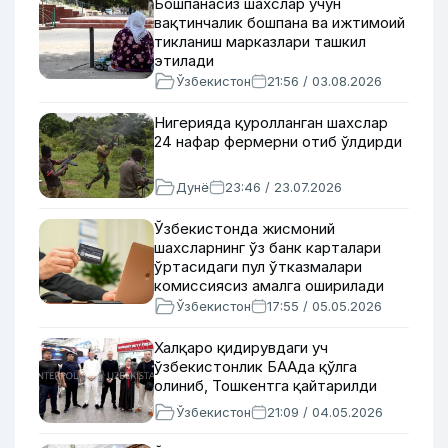
Бошпанасиз шахслар учун
вақтинчалик бошпана ва ижтимоий
тикланиш марказлари ташкил
этилади
Ўзбекистон
21:56 / 03.08.2026
Нигерияда қуролланган шахслар
24 нафар фермерни отиб ўлдирди
Дунё
23:46 / 23.07.2026
Ўзбекистонда жисмоний
шахсларнинг ўз банк карталари
ўртасидаги пул ўтказмалари
комиссиясиз амалга оширилади
Ўзбекистон
17:55 / 05.05.2026
Халқаро қидирувдаги уч
ўзбекистонлик БААда қўлга
олиниб, Тошкентга қайтарилди
Ўзбекистон
21:09 / 04.05.2026