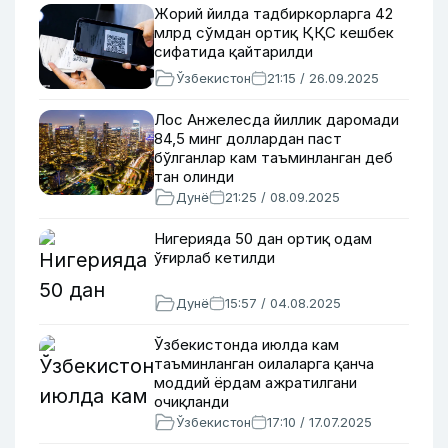
Жорий йилда тадбиркорларга 42
млрд сўмдан ортиқ ҚҚС кешбек
сифатида қайтарилди
Ўзбекистон
21:15 / 26.09.2025
Лос Анжелесда йиллик даромади
84,5 минг доллардан паст
бўлганлар кам таъминланган деб
тан олинди
Дунё
21:25 / 08.09.2025
Нигерияда 50 дан ортиқ одам
ўғирлаб кетилди
Дунё
15:57 / 04.08.2025
Ўзбекистонда июлда кам
таъминланган оилаларга қанча
моддий ёрдам ажратилгани
очиқланди
Ўзбекистон
17:10 / 17.07.2025