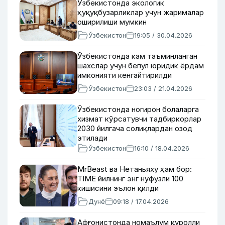
Ўзбекистонда экологик
ҳуқуқбузарликлар учун жарималар
оширилиши мумкин
Ўзбекистон
19:05 / 30.04.2026
Ўзбекистонда кам таъминланган
шахслар учун бепул юридик ёрдам
имконияти кенгайтирилди
Ўзбекистон
23:03 / 21.04.2026
Ўзбекистонда ногирон болаларга
хизмат кўрсатувчи тадбиркорлар
2030 йилгача солиқлардан озод
этилади
Ўзбекистон
16:10 / 18.04.2026
MrBeast ва Нетаньяху ҳам бор:
TIME йилнинг энг нуфузли 100
кишисини эълон қилди
Дунё
09:18 / 17.04.2026
Афғонистонда номаълум қуролли