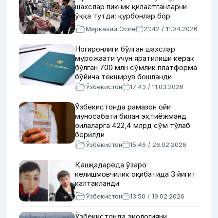
шахслар пикник қилаётганларни
ўққа тутди: қурбонлар бор
Марказий Осиё
21:42 / 11.04.2026
Ногиронлиги бўлган шахслар
мурожаати учун яратилиши керак
бўлган 700 млн сўмлик платформа
бўйича текширув бошланди
Ўзбекистон
17:43 / 11.03.2026
Ўзбекистонда рамазон ойи
муносабати билан эҳтиёжманд
оилаларга 422,4 млрд сўм тўлаб
берилди
Ўзбекистон
15:46 / 26.02.2026
Қашқадарёда ўзаро
келишмовчилик оқибатида 3 йигит
калтакланди
Ўзбекистон
13:50 / 19.02.2026
Ўзбекистонда экологияни