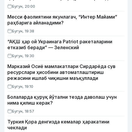
Бугун, 20:00
Месси фаолиятини якунлагач, “Интер Майами”
раҳбарига айланадими?
Бугун, 19:38
“АҚШ ҳар ой Украинага Patriot ракеталарини
етказиб беради” — Зеленский
Бугун, 19:30
Марказий Осиё мамлакатлари Сирдарёда сув
ресурслари ҳисобини автоматлаштириш
режасини ишлаб чиқишни маъқуллади
Бугун, 19:10
Болаларда қуруқ йўтални тезда даволаш учун
нима қилиш керак?
Бугун, 18:57
Туркия Қора денгизда кемалар ҳаракатини
чеклади