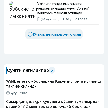
Ўзбекистонда имконияти
чекланган ёшлар учун “Актёр”
лойиҳаси ташкил этилади
Маданият
18:20 / 11.07.2025
Кўпроқ янгиликларни юклаш
Сўнгги янгиликлар
Wildberries омборларини Қирғизистонга кўчириш
таклиф қилинди
Бугун, 20:25
Самарқанд шаҳри ҳудудига қўшни туманлардан
қарийб 17,2 минг гектар ер қўшиб берилади