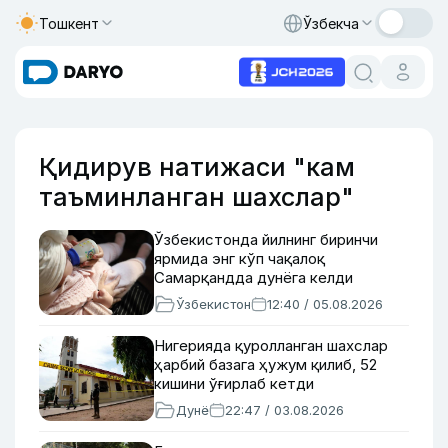
Тошкент
Ўзбекча
Қидирув натижаси "кам
таъминланган шахслар"
Ўзбекистонда йилнинг биринчи
ярмида энг кўп чақалоқ
Самарқандда дунёга келди
Ўзбекистон
12:40 / 05.08.2026
Нигерияда қуролланган шахслар
ҳарбий базага ҳужум қилиб, 52
кишини ўғирлаб кетди
Дунё
22:47 / 03.08.2026