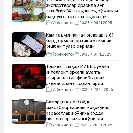
экспортёрлар орасида энг
талабгир бўлган қишлоқ хўжалиги
маҳсулотлар эълон қилинди
Ўзбекистон
23:25 / 06.11.2025
Кам таъминланган оилаларга 81
млрд сўмдан ортиқ ижтимоий
кешбек тўлаб берилди
Ўзбекистон
09:33 / 01.11.2025
Тошкент шаҳар ИИББ сунъий
интеллект орқали амалга
оширилаётган фирибгарлик
схемасидан огоҳлантирди
Ўзбекистон
23:26 / 22.10.2025
Самарқандда 9 ойда
мансабдорларнинг ноқонуний
ҳаракатлари бўйича судда
мингдан ортиқ иш кўрилди
Ўзбекистон
16:30 / 20.10.2025