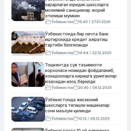
зарарлаган юридик шахсларга
молиявий санкциялар жорий
этилиши мумкин
Ўзбекистон
15:40 / 27.01.2026
Ўзбекистонда бир нечта банк
иштирокида кредит ажратиш
тартиби белгиланди
Ўзбекистон
14:44 / 22.12.2025
Тошкентда сув таъминоти
корхонаси номидан фойдаланиб,
хонадонларга киришга уринганлар
юзасидан изоҳ берилди
Ўзбекистон
20:40 / 09.12.2025
Ўзбекистонда жисмоний
шахсларга тегишли машиналар
сони маълум қилинди
Ўзбекистон
10:13 / 09.12.2025
Ўзбекистонда 10 ой давомида