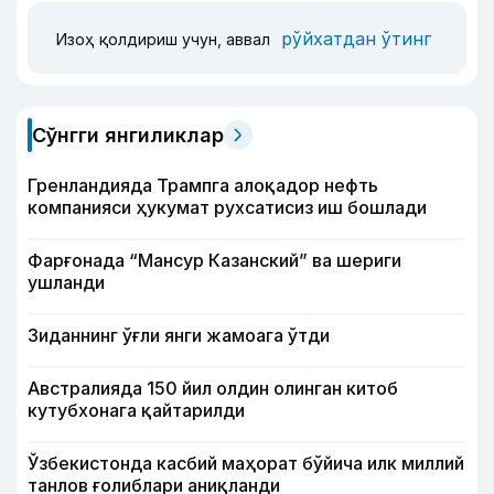
рўйхатдан ўтинг
Изоҳ қолдириш учун, аввал
Сўнгги янгиликлар
Гренландияда Трампга алоқадор нефть
компанияси ҳукумат рухсатисиз иш бошлади
Фарғонада “Мансур Казанский” ва шериги
ушланди
Зиданнинг ўғли янги жамоага ўтди
Австралияда 150 йил олдин олинган китоб
кутубхонага қайтарилди
Ўзбекистонда касбий маҳорат бўйича илк миллий
танлов ғолиблари аниқланди