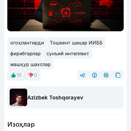
огоҳлантирди
Тошкент шаҳар ИИББ
фирибгарлар
сунъий интеллект
машҳур шахслар
10
0
Azizbek Toshqorayev
Изоҳлар