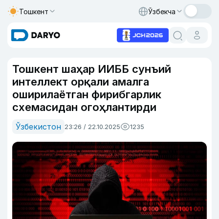
Тошкент
Ўзбекча
Тошкент шаҳар ИИББ сунъий
интеллект орқали амалга
оширилаётган фирибгарлик
схемасидан огоҳлантирди
Ўзбекистон
23:26 / 22.10.2025
1235