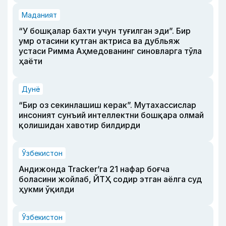
Маданият
“У бошқалар бахти учун туғилган эди”. Бир
умр отасини кутган актриса ва дубльяж
устаси Римма Аҳмедованинг синовларга тўла
ҳаёти
Дунё
“Бир оз секинлашиш керак”. Мутахассислар
инсоният сунъий интеллектни бошқара олмай
қолишидан хавотир билдирди
Ўзбекистон
Андижонда Tracker’га 21 нафар боғча
боласини жойлаб, ЙТҲ содир этган аёлга суд
ҳукми ўқилди
Ўзбекистон