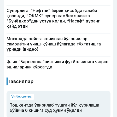
Суперлига. “Нефтчи” йирик ҳисобда ғалаба
қозонди, “ОКМК” супер камбек эвазига
“Бунёдкор”дан устун келди, “Насаф” дуранг
қайд этди
Москвада рейсга кечиккан йўловчилар
самолётни учиш-қўниш йўлагида тўхтатишга
уринди (видео)
Флик “Барселона”нинг икки футболчисига чиқиш
эшикларини кўрсатди
Тавсиялар
Ўзбекистон
Тошкентда ўпирилиб тушган йўл қурилиши
бўйича 6 кишига суд ҳукми ўқилди