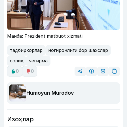
Манба: Prezident matbuot xizmati
тадбиркорлар
ногиронлиги бор шахслар
солиқ
чегирма
0
0
Humoyun Murodov
Изоҳлар