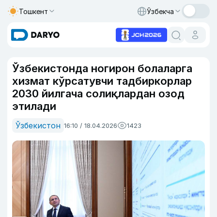
Тошкент
Ўзбекча
Ўзбекистонда ногирон болаларга
хизмат кўрсатувчи тадбиркорлар
2030 йилгача солиқлардан озод
этилади
Ўзбекистон
16:10 / 18.04.2026
1423