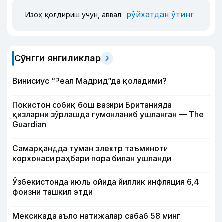
рўйхатдан ўтинг
Изоҳ қолдириш учун, аввал
Сўнгги янгиликлар
Винисиус “Реал Мадрид”да қоладими?
Покистон собиқ бош вазири Британияда
қизларни зўрлашда гумонланиб ушланган — The
Guardian
Самарқандда туман электр таъминоти
корхонаси раҳбари пора билан ушланди
Ўзбекистонда июль ойида йиллик инфляция 6,4
фоизни ташкил этди
Мексикада аъло натижалар сабаб 58 минг