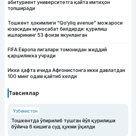
абитуриент университетга қайта имтиҳон
топширади
Тошкент ҳокимлиги “Qo‘yliq avenue” можароси
юзасидан муносабат билдирди: қурилиш
ишларининг 53 фоизи якунланган
FIFA Европа лигалари томонидан жиддий
қаршиликка учради
Икки ҳафта ичида Афғонистонга икки давлатдан
100 минг одам қайтиб келди
Тавсиялар
Ўзбекистон
Тошкентда ўпирилиб тушган йўл қурилиши
бўйича 6 кишига суд ҳукми ўқилди