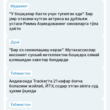
Маданият
“У бошқалар бахти учун туғилган эди”. Бир
умр отасини кутган актриса ва дубльяж
устаси Римма Аҳмедованинг синовларга тўла
ҳаёти
Дунё
“Бир оз секинлашиш керак”. Мутахассислар
инсоният сунъий интеллектни бошқара олмай
қолишидан хавотир билдирди
Ўзбекистон
Андижонда Tracker’га 21 нафар боғча
боласини жойлаб, ЙТҲ содир этган аёлга суд
ҳукми ўқилди
Ўзбекистон