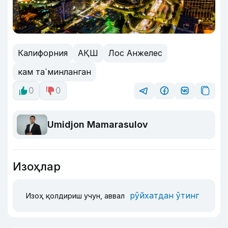
Калифорния
АҚШ
Лос Анжелес
кам та`минланган
0
0
Umidjon Mamarasulov
Изоҳлар
рўйхатдан ўтинг
Изоҳ қолдириш учун, аввал