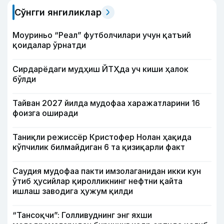
Сўнгги янгиликлар
Моуриньо “Реал” футболчилари учун қатъий
қоидалар ўрнатди
Сирдарёдаги мудҳиш ЙТҲда уч киши ҳалок
бўлди
Тайван 2027 йилда мудофаа харажатларини 16
фоизга оширади
Таниқли режиссёр Кристофер Нолан ҳақида
кўпчилик билмайдиган 6 та қизиқарли факт
Саудия мудофаа пакти имзолаганидан икки кун
ўтиб ҳусийлар қиролликнинг нефтни қайта
ишлаш заводига ҳужум қилди
“Тансоқчи”: Голливуднинг энг яхши