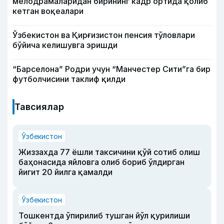
мелодрамаларидан бирининг кадр ортида қолиб
кетган воқеалари
Ўзбекистон ва Қирғизистон пенсия тўловлари
бўйича келишувга эришди
“Барселона” Родри учун “Манчестер Сити”га бир
футболчисини таклиф қилди
Тавсиялар
Ўзбекистон
Жиззахда 77 ёшли таксичини қўй сотиб олиш
баҳонасида яйловга олиб бориб ўлдирган
йигит 20 йилга қамалди
Ўзбекистон
Тошкентда ўпирилиб тушган йўл қурилиши