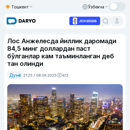
Тошкент
Ўзбекча
Лос Анжелесда йиллик даромади
84,5 минг доллардан паст
бўлганлар кам таъминланган деб
тан олинди
Дунё
21:25 / 08.09.2025
612