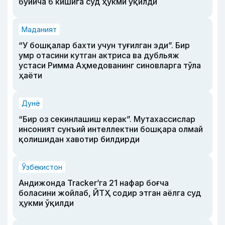
бўйича 6 кишига суд ҳукми ўқилди
Маданият
“У бошқалар бахти учун туғилган эди”. Бир
умр отасини кутган актриса ва дубльяж
устаси Римма Аҳмедованинг синовларга тўла
ҳаёти
Дунё
“Бир оз секинлашиш керак”. Мутахассислар
инсоният сунъий интеллектни бошқара олмай
қолишидан хавотир билдирди
Ўзбекистон
Андижонда Tracker’га 21 нафар боғча
боласини жойлаб, ЙТҲ содир этган аёлга суд
ҳукми ўқилди