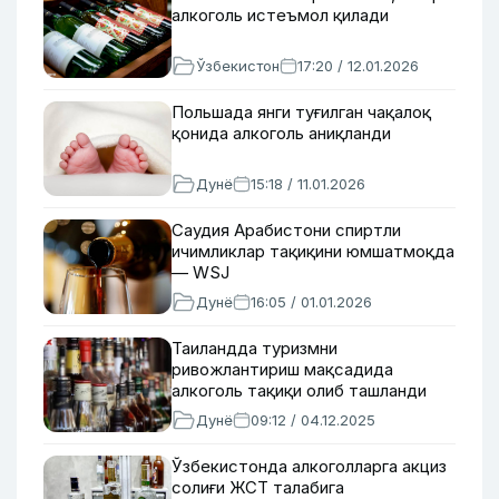
алкоголь истеъмол қилади
Ўзбекистон
17:20 / 12.01.2026
Польшада янги туғилган чақалоқ
қонида алкоголь аниқланди
Дунё
15:18 / 11.01.2026
Саудия Арабистони спиртли
ичимликлар тақиқини юмшатмоқда
— WSJ
Дунё
16:05 / 01.01.2026
Таиландда туризмни
ривожлантириш мақсадида
алкоголь тақиқи олиб ташланди
Дунё
09:12 / 04.12.2025
Ўзбекистонда алкоголларга акциз
солиғи ЖСТ талабига