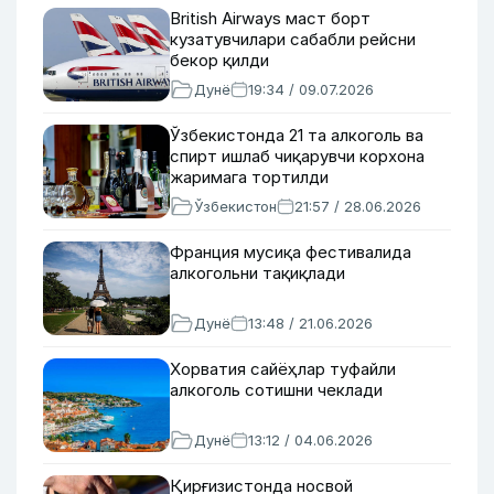
British Airways маст борт
кузатувчилари сабабли рейсни
бекор қилди
Дунё
19:34 / 09.07.2026
Ўзбекистонда 21 та алкоголь ва
спирт ишлаб чиқарувчи корхона
жаримага тортилди
Ўзбекистон
21:57 / 28.06.2026
Франция мусиқа фестивалида
алкогольни тақиқлади
Дунё
13:48 / 21.06.2026
Хорватия сайёҳлар туфайли
алкоголь сотишни чеклади
Дунё
13:12 / 04.06.2026
Қирғизистонда носвой