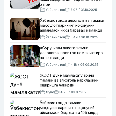
этган
Ўзбекистон
17:07 / 31.10.2025
Ўзбекистонда алкоголь ва тамаки
маҳсулотларининг ноқонуний
айланмаси икки баравар камайди
Ўзбекистон
18:49 / 30.10.2025
«Сурункали алкоголизмни
даволовчи восита» номли ихтиро
патентланди
Ўзбекистон
14:18 / 06.09.2025
ЖССТ дунё мамлакатларини
тамаки ва алкоголь нархларини
оширишга чақирди
Дунё
04:20 / 03.07.2025
Ўзбекистонда тамаки
маҳсулотларининг ноқонуний
айланмаси бюджетга 195 млрд