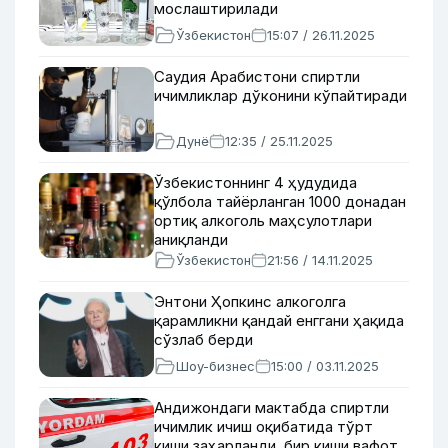
мослаштирилади
Ўзбекистон
15:07 / 26.11.2025
Саудия Арабистони спиртли
ичимликлар дўконини кўпайтиради
Дунё
12:35 / 25.11.2025
Ўзбекистоннинг 4 ҳудудида
қўлбола тайёрланган 1000 донадан
ортиқ алкоголь маҳсулотлари
аниқланди
Ўзбекистон
21:56 / 14.11.2025
Энтони Ҳопкинс алкоголга
қарамликни қандай енггани ҳақида
сўзлаб берди
Шоу-бизнес
15:00 / 03.11.2025
Андижондаги мактабда спиртли
ичимлик ичиш оқибатида тўрт
киши заҳарланди, бир киши вафот