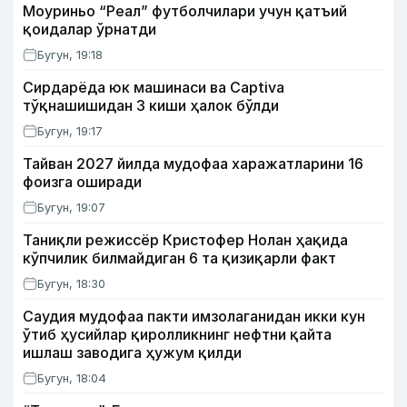
Моуриньо “Реал” футболчилари учун қатъий
қоидалар ўрнатди
Бугун, 19:18
Сирдарёда юк машинаси ва Captiva
тўқнашишидан 3 киши ҳалок бўлди
Бугун, 19:17
Тайван 2027 йилда мудофаа харажатларини 16
фоизга оширади
Бугун, 19:07
Таниқли режиссёр Кристофер Нолан ҳақида
кўпчилик билмайдиган 6 та қизиқарли факт
Бугун, 18:30
Саудия мудофаа пакти имзолаганидан икки кун
ўтиб ҳусийлар қиролликнинг нефтни қайта
ишлаш заводига ҳужум қилди
Бугун, 18:04