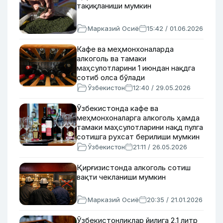
тақиқланиши мумкин
Марказий Осиё
15:42 / 01.06.2026
Кафе ва меҳмонхоналарда
алкоголь ва тамаки
маҳсулотларини 1 июндан нақдга
сотиб олса бўлади
Ўзбекистон
12:40 / 29.05.2026
Ўзбекистонда кафе ва
меҳмонхоналарга алкоголь ҳамда
тамаки маҳсулотларини нақд пулга
сотишга рухсат берилиши мумкин
Ўзбекистон
21:11 / 26.05.2026
Қирғизистонда алкоголь сотиш
вақти чекланиши мумкин
Марказий Осиё
20:35 / 21.01.2026
Ўзбекистонликлар йилига 2,1 литр