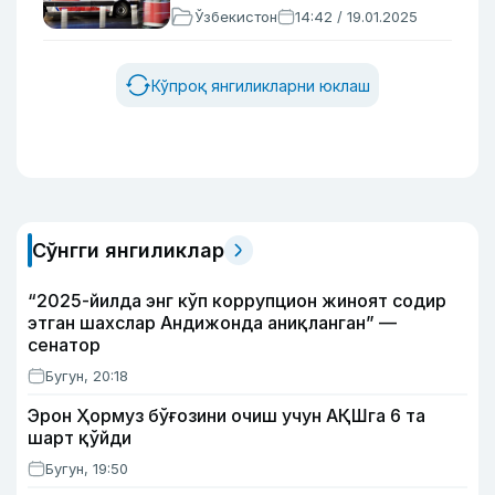
Ўзбекистон
14:42 / 19.01.2025
Кўпроқ янгиликларни юклаш
Сўнгги янгиликлар
“2025-йилда энг кўп коррупцион жиноят содир
этган шахслар Андижонда аниқланган” —
сенатор
Бугун, 20:18
Эрон Ҳормуз бўғозини очиш учун АҚШга 6 та
шарт қўйди
Бугун, 19:50