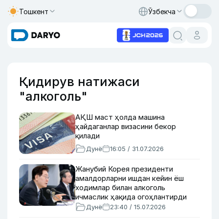
Тошкент
Ўзбекча
Қидирув натижаси
"алкоголь"
АҚШ маст ҳолда машина
ҳайдаганлар визасини бекор
қилади
Дунё
16:05 / 31.07.2026
Жанубий Корея президенти
амалдорларни ишдан кейин ёш
ходимлар билан алкоголь
ичмаслик ҳақида огоҳлантирди
Дунё
23:40 / 15.07.2026