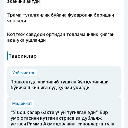
эканини айтди
Трамп туғилганлик бўйича фуқаролик беришни
чеклади
Коттеж савдоси ортидан товламачилик қилган
ака-ука ушланди
Тавсиялар
Ўзбекистон
Тошкентда ўпирилиб тушган йўл қурилиши
бўйича 6 кишига суд ҳукми ўқилди
Маданият
“У бошқалар бахти учун туғилган эди”. Бир
умр отасини кутган актриса ва дубльяж
устаси Римма Аҳмедованинг синовларга тўла