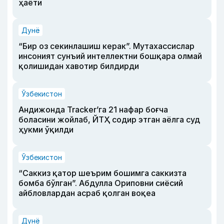
ҳаёти
Дунё
“Бир оз секинлашиш керак”. Мутахассислар
инсоният сунъий интеллектни бошқара олмай
қолишидан хавотир билдирди
Ўзбекистон
Андижонда Tracker’га 21 нафар боғча
боласини жойлаб, ЙТҲ содир этган аёлга суд
ҳукми ўқилди
Ўзбекистон
“Саккиз қатор шеърим бошимга саккизта
бомба бўлган”. Абдулла Ориповни сиёсий
айбловлардан асраб қолган воқеа
Дунё