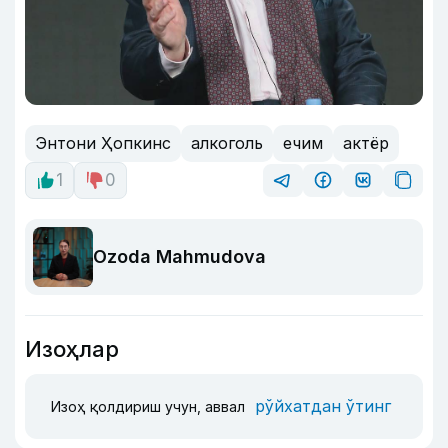
Энтони Ҳопкинс
алкоголь
ечим
актёр
1
0
Ozoda Mahmudova
Изоҳлар
рўйхатдан ўтинг
Изоҳ қолдириш учун, аввал