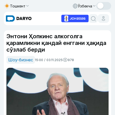
Тошкент
Ўзбекча
Энтони Ҳопкинс алкоголга
қарамликни қандай енггани ҳақида
сўзлаб берди
Шоу-бизнес
15:00 / 03.11.2025
978