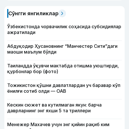
Сўнгги янгиликлар
Ўзбекистонда чорвачилик соҳасида субсидиялар
ажратилади
Абдуқодир Ҳусановнинг “Манчестер Сити”даги
маоши маълум бўлди
Таиландда ўқувчи мактабда отишма уюштирди,
қурбонлар бор (фото)
Тожикистон қўшни давлатлардан уч баравар кўп
ёнилғи сотиб олди — ОАВ
Кескин сюжет ва кутилмаган якун: барча
даврларнинг энг яхши 5 та триллери
Менежер Махачев учун энг қийин рақиб ким