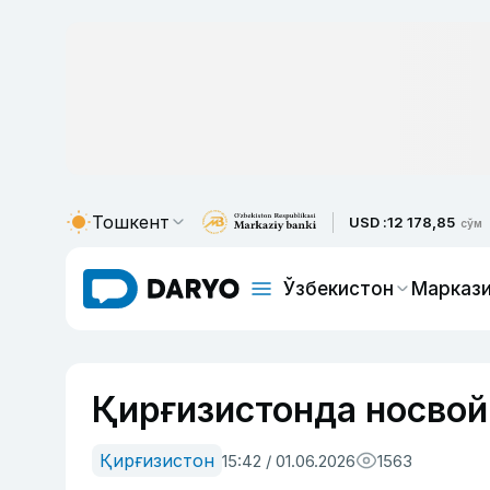
Тошкент
USD :
12 178,85
сўм
Ўзбекистон
Маркази
Қирғизистонда носво
Қирғизистон
15:42 / 01.06.2026
1563