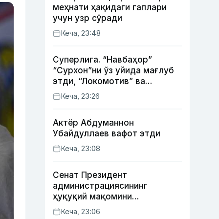
меҳнати ҳақидаги гаплари
учун узр сўради
Кеча, 23:48
Суперлига. “Навбаҳор”
“Сурхон”ни ўз уйида мағлуб
этди, “Локомотив” ва
“Хоразм” уйда ғалаба
Кеча, 23:26
қозонди
Актёр Абду­маннон
Убайдуллаев вафот этди
Кеча, 23:08
Сенат Президент
администрациясининг
ҳуқуқий мақомини
белгиловчи конституциявий
Кеча, 23:06
қонунни маъқуллади