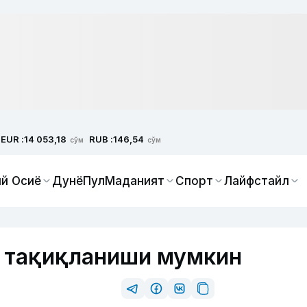
EUR :
RUB :
14 053,18
146,54
сўм
сўм
й Осиё
Дунё
Пул
Маданият
Спорт
Лайфстайл
й тақиқланиши мумкин