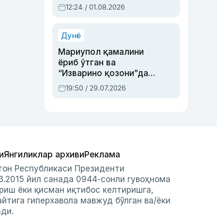
Абдулла Ориповни
12:24 / 01.08.2026
сиёсий айбловлардан
асраб қолган воқеа
Дунё
Мариупол қамалини
ёриб ўтган ва
“Изварино қозони”дан
чиққан қаҳрамон —
19:50 / 29.07.2026
Украина армияси бош
қўмондони Драпатий
ҳақида
и
Янгиликлар архиви
Реклама
стон Республикаси Президенти
3.2015 йил санада 0944-сонли гувоҳнома
риш ёки қисман иқтибос келтиришга,
айтига гиперхавола мавжуд бўлган ва/ёки
ади.