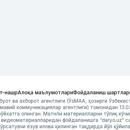
т-нашр
Алоқа маълумотлари
Фойдаланиш шартлар
буот ва ахборот агентлиги (ЎзМАА, ҳозирги Ўзбеки
мавий коммуникациялар агентлиги) томонидан 13.0
ўйхатга олинган. Матнли материалларни тўлиқ кўчи
и видеоматериалларидан фойдаланишга “daryo.uz” с
ўрсатувчи ёзув илова қилинган тақдирда йўл қўйил