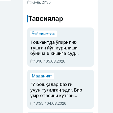
хизматлар кўрсатилгани
Кеча, 21:35
маълум қилинди
Тавсиялар
Ўзбекистон
Тошкентда ўпирилиб
тушган йўл қурилиши
бўйича 6 кишига суд
ҳукми ўқилди
10:10 / 05.08.2026
Маданият
“У бошқалар бахти
учун туғилган эди”. Бир
умр отасини кутган
актриса ва дубльяж
13:55 / 04.08.2026
устаси Римма
Аҳмедованинг