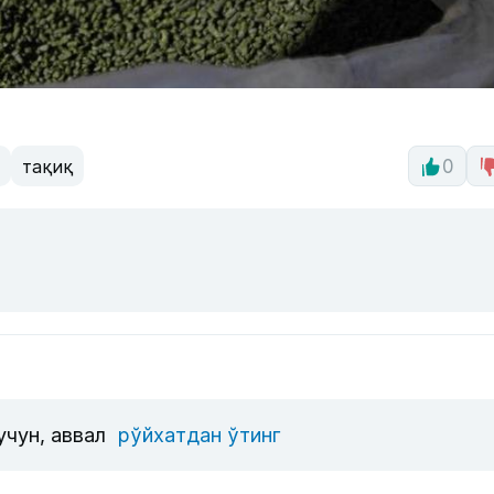
тақиқ
0
учун, аввал
рўйхатдан ўтинг