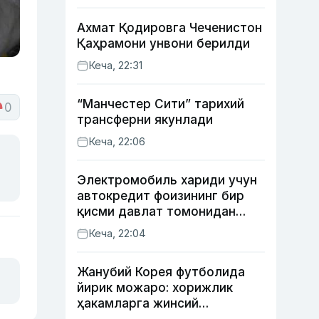
Ахмат Қодировга Чеченистон
Қаҳрамони унвони берилди
Кеча, 22:31
“Манчестер Сити” тарихий
0
трансферни якунлади
Кеча, 22:06
Электромобиль хариди учун
автокредит фоизининг бир
қисми давлат томонидан
қоплаб берилиши мумкин
Кеча, 22:04
Жанубий Корея футболида
йирик можаро: хорижлик
ҳакамларга жинсий