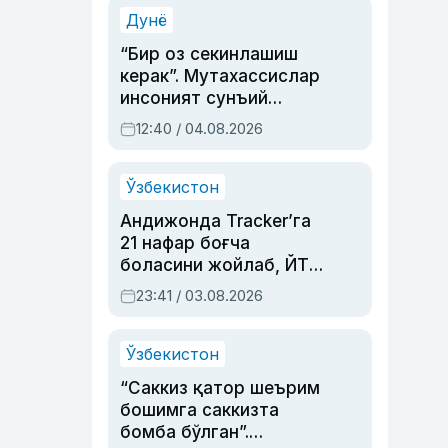
синовларга тўла ҳаёти
Дунё
“Бир оз секинлашиш
керак”. Мутахассислар
инсоният сунъий
интеллектни бошқара
12:40 / 04.08.2026
олмай қолишидан
хавотир билдирди
Ўзбекистон
Андижонда Tracker’га
21 нафар боғча
боласини жойлаб, ЙТҲ
содир этган аёлга суд
23:41 / 03.08.2026
ҳукми ўқилди
Ўзбекистон
“Саккиз қатор шеърим
бошимга саккизта
бомба бўлган”.