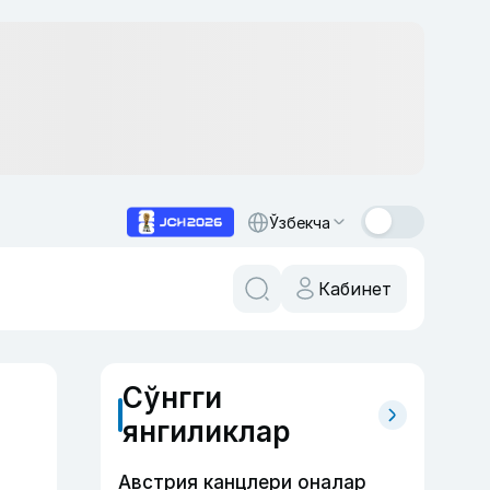
Ўзбекча
Кабинет
Сўнгги
янгиликлар
Австрия канцлери оналар