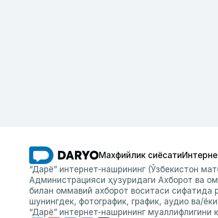
Махфийлик сиёсати
Интерне
“Дарё” интернет-нашрининг (Ўзбекистон мат
Администрацияси ҳузуридаги Ахборот ва ом
билан оммавий ахборот воситаси сифатида р
шунингдек, фотографик, график, аудио ва/ёк
“Дарё” интернет-нашрининг муаллифлигини к