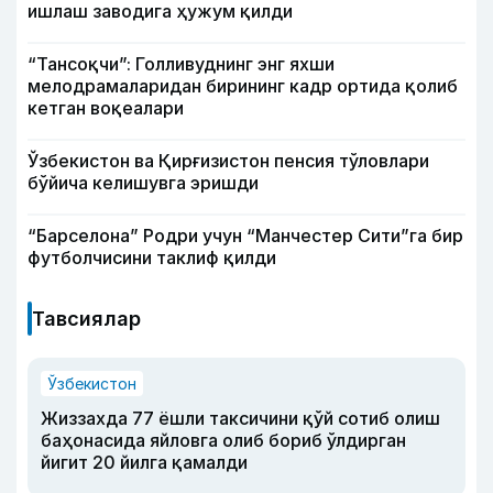
ишлаш заводига ҳужум қилди
“Тансоқчи”: Голливуднинг энг яхши
мелодрамаларидан бирининг кадр ортида қолиб
кетган воқеалари
Ўзбекистон ва Қирғизистон пенсия тўловлари
бўйича келишувга эришди
“Барселона” Родри учун “Манчестер Сити”га бир
футболчисини таклиф қилди
Тавсиялар
Ўзбекистон
Жиззахда 77 ёшли таксичини қўй сотиб олиш
баҳонасида яйловга олиб бориб ўлдирган
йигит 20 йилга қамалди