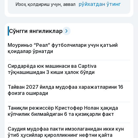
рўйхатдан ўтинг
Изоҳ қолдириш учун, аввал
Сўнгги янгиликлар
Моуриньо “Реал” футболчилари учун қатъий
қоидалар ўрнатди
Сирдарёда юк машинаси ва Captiva
тўқнашишидан 3 киши ҳалок бўлди
Тайван 2027 йилда мудофаа харажатларини 16
фоизга оширади
Таниқли режиссёр Кристофер Нолан ҳақида
кўпчилик билмайдиган 6 та қизиқарли факт
Саудия мудофаа пакти имзолаганидан икки кун
ўтиб ҳусийлар қиролликнинг нефтни қайта