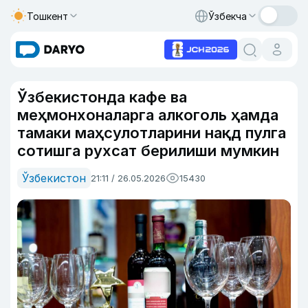
Тошкент
Ўзбекча
Ўзбекистонда кафе ва
меҳмонхоналарга алкоголь ҳамда
тамаки маҳсулотларини нақд пулга
сотишга рухсат берилиши мумкин
Ўзбекистон
21:11 / 26.05.2026
15430