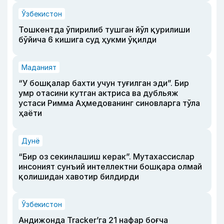
Ўзбекистон
Тошкентда ўпирилиб тушган йўл қурилиши
бўйича 6 кишига суд ҳукми ўқилди
Маданият
“У бошқалар бахти учун туғилган эди”. Бир
умр отасини кутган актриса ва дубльяж
устаси Римма Аҳмедованинг синовларга тўла
ҳаёти
Дунё
“Бир оз секинлашиш керак”. Мутахассислар
инсоният сунъий интеллектни бошқара олмай
қолишидан хавотир билдирди
Ўзбекистон
Андижонда Tracker’га 21 нафар боғча