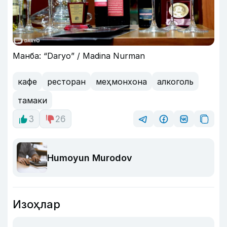
Манба: “Daryo” / Madina Nurman
кафе
ресторан
меҳмонхона
алкоголь
тамаки
3
26
Humoyun Murodov
Изоҳлар