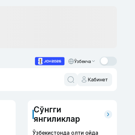
Ўзбекча
Кабинет
Сўнгги
янгиликлар
Ўзбекистонда олти ойда