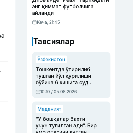
Диоманде “Реал” тарихидаги
энг қиммат футболчига
айланди
Кеча, 21:45
ва
Тавсиялар
Ўзбекистон
Тошкентда ўпирилиб
т
тушган йўл қурилиши
бўйича 6 кишига суд
ҳукми ўқилди
10:10 / 05.08.2026
Маданият
“У бошқалар бахти
учун туғилган эди”. Бир
умр отасини кутган