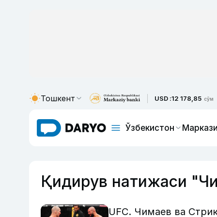
Тошкент
USD :
12 178,85
сўм
Ўзбекистон
Маркази
Қидирув натижаси "Ч
UFC. Чимаев ва Стрик