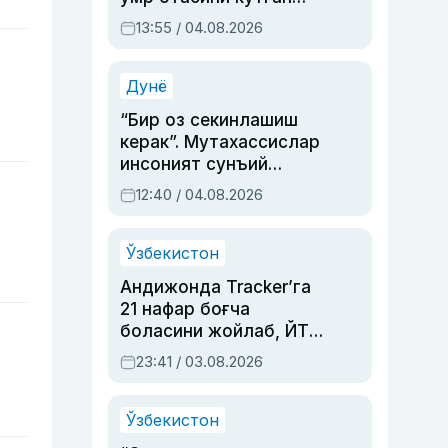
актриса ва дубльяж
13:55 / 04.08.2026
устаси Римма
Аҳмедованинг
синовларга тўла ҳаёти
Дунё
“Бир оз секинлашиш
керак”. Мутахассислар
инсоният сунъий
интеллектни бошқара
12:40 / 04.08.2026
олмай қолишидан
хавотир билдирди
Ўзбекистон
Андижонда Tracker’га
21 нафар боғча
боласини жойлаб, ЙТҲ
содир этган аёлга суд
23:41 / 03.08.2026
ҳукми ўқилди
Ўзбекистон