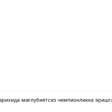
арихида мағлубиятсиз чемпионликка эришг