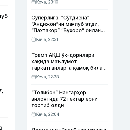
Кеча, 23:10
луб
Суперлига. “Сўғдиёна”
“Андижон”ни мағлуб этди,
“Пахтакор” “Бухоро” билан
жанговар дуранг қайд этди
Кеча, 22:31
Трамп АҚШ ўқ-дорилари
ҳақида маълумот
тарқатганларга қамоқ билан
таҳдид қилди
Кеча, 22:28
д
“Толибон” Нангарҳор
вилоятида 72 гектар ерни
тортиб олди
Кеча, 22:04
а