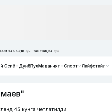
EUR :
RUB :
14 053,18
146,54
сўм
сўм
й Осиё
Дунё
Пул
Маданият
Спорт
Лайфстайл
имаев"
ленд 45 кунга четлатилди