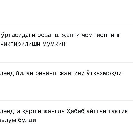
 ўртасидаги реванш жанги чемпионнинг
ечиктирилиши мумкин
ленд билан реванш жангини ўтказмоқчи
лендга қарши жангда Ҳабиб айтган тактик
аълум бўлди