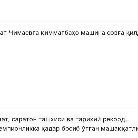
ат Чимаевга қимматбаҳо машина совға қил
ат, саратон ташхиси ва тарихий рекорд.
емпионликка қадар босиб ўтган машаққатл