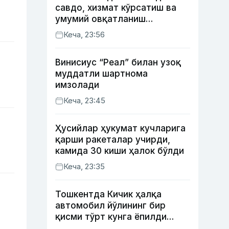
савдо, хизмат кўрсатиш ва
умумий овқатланиш
корхоналари қанча солиқ
Кеча, 23:56
тўлагани очиқланди
Винисиус “Реал” билан узоқ
муддатли шартнома
имзолади
Кеча, 23:45
Ҳусийлар ҳукумат кучларига
қарши ракеталар учирди,
камида 30 киши ҳалок бўлди
Кеча, 23:35
Тошкентда Кичик ҳалқа
автомобил йўлининг бир
қисми тўрт кунга ёпилди
(харита)