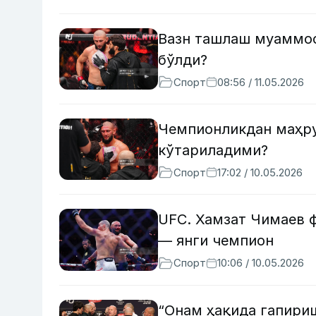
Вазн ташлаш муаммос
бўлди?
Спорт
08:56 / 11.05.2026
Чемпионликдан маҳру
кўтариладими?
Спорт
17:02 / 10.05.2026
UFC. Хамзат Чимаев ф
— янги чемпион
Спорт
10:06 / 10.05.2026
“Онам ҳақида гапири