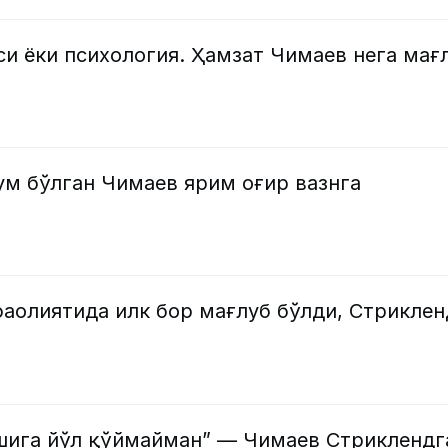
и ёки психология. Ҳамзат Чимаев нега мағ
м бўлган Чимаев ярим оғир вазнга
аолиятида илк бор мағлуб бўлди, Стриклен
шига йўл қўймайман” — Чимаев Стриклендг