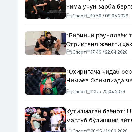
нима учун зарба берг
Спорт
19:50 / 08.05.2026
“Биринчи раунддаёқ 
Стрикланд жангги ҳа
Спорт
17:46 / 22.04.2026
“Охиригача чидаб бер
Чимаев Олимпиада че
Спорт
11:12 / 20.04.2026
Кутилмаган баёнот: 
мағлуб бўлишини айт
Спорт
20:25 / 14.03.2026