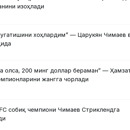
анини изоҳлади
тугатишини хоҳлардим” — Царукян Чимаев 
қида
а олса, 200 минг доллар бераман” — Ҳамза
мпионларини жангга чорлади
UFC собиқ чемпиони Чимаев Стриклендга
ди