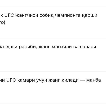
ик UFC жангчиси собиқ чемпионга қарши
то)
атдаги рақиби, жанг манзили ва санаси
чи UFC камари учун жанг қилади — манба