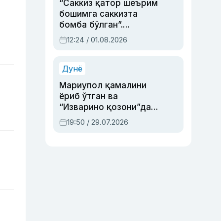
“Саккиз қатор шеърим
бошимга саккизта
бомба бўлган”.
Абдулла Ориповни
12:24 / 01.08.2026
сиёсий айбловлардан
асраб қолган воқеа
Дунё
Мариупол қамалини
ёриб ўтган ва
“Изварино қозони”дан
чиққан қаҳрамон —
19:50 / 29.07.2026
Украина армияси бош
қўмондони Драпатий
ҳақида