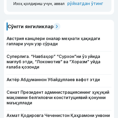
рўйхатдан ўтинг
Изоҳ қолдириш учун, аввал
Сўнгги янгиликлар
Австрия канцлери оналар меҳнати ҳақидаги
гаплари учун узр сўради
Суперлига. “Навбаҳор” “Сурхон”ни ўз уйида
мағлуб этди, “Локомотив” ва “Хоразм” уйда
ғалаба қозонди
Актёр Абду­маннон Убайдуллаев вафот этди
Сенат Президент администрациясининг ҳуқуқий
мақомини белгиловчи конституциявий қонунни
маъқуллади
Ахмат Қодировга Чеченистон Қаҳрамони унвони