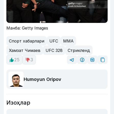
Манба: Getty Images
Спорт хабарлари
UFC
MMA
Хамзат Чимаев
UFC 328
Стрикленд
25
3
Humoyun Oripov
Изоҳлар