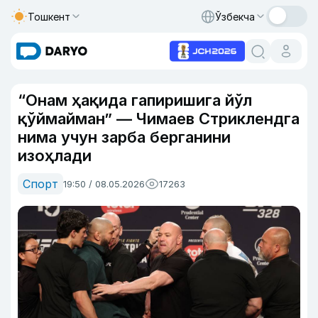
Тошкент
Ўзбекча
“Онам ҳақида гапиришига йўл
қўймайман” — Чимаев Стриклендга
нима учун зарба берганини
изоҳлади
Спорт
19:50 / 08.05.2026
17263