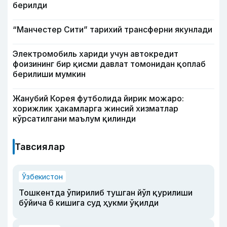
берилди
“Манчестер Сити” тарихий трансферни якунлади
Электромобиль хариди учун автокредит
фоизининг бир қисми давлат томонидан қоплаб
берилиши мумкин
Жанубий Корея футболида йирик можаро:
хорижлик ҳакамларга жинсий хизматлар
кўрсатилгани маълум қилинди
Тавсиялар
Ўзбекистон
Тошкентда ўпирилиб тушган йўл қурилиши
бўйича 6 кишига суд ҳукми ўқилди