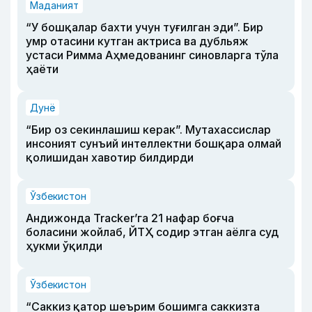
Маданият
“У бошқалар бахти учун туғилган эди”. Бир
умр отасини кутган актриса ва дубльяж
устаси Римма Аҳмедованинг синовларга тўла
ҳаёти
Дунё
“Бир оз секинлашиш керак”. Мутахассислар
инсоният сунъий интеллектни бошқара олмай
қолишидан хавотир билдирди
Ўзбекистон
Андижонда Tracker’га 21 нафар боғча
боласини жойлаб, ЙТҲ содир этган аёлга суд
ҳукми ўқилди
Ўзбекистон
“Саккиз қатор шеърим бошимга саккизта