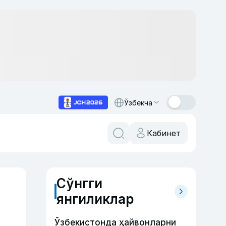
Ўзбекча
Кабинет
Сўнгги
янгиликлар
Ўзбекистонда ҳайвонларни