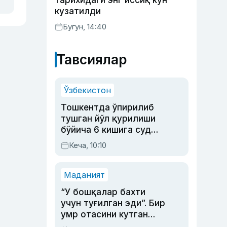
тарихидаги энг иссиқ кун
кузатилди
Бугун, 14:40
Тавсиялар
Ўзбекистон
Тошкентда ўпирилиб
тушган йўл қурилиши
бўйича 6 кишига суд
ҳукми ўқилди
Кеча, 10:10
Маданият
“У бошқалар бахти
учун туғилган эди”. Бир
умр отасини кутган
актриса ва дубльяж