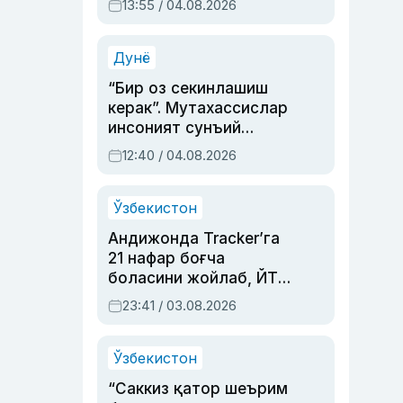
13:55 / 04.08.2026
устаси Римма
Аҳмедованинг
синовларга тўла ҳаёти
Дунё
“Бир оз секинлашиш
керак”. Мутахассислар
инсоният сунъий
интеллектни бошқара
12:40 / 04.08.2026
олмай қолишидан
хавотир билдирди
Ўзбекистон
Андижонда Tracker’га
21 нафар боғча
боласини жойлаб, ЙТҲ
содир этган аёлга суд
23:41 / 03.08.2026
ҳукми ўқилди
Ўзбекистон
“Саккиз қатор шеърим