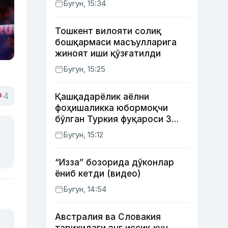
Бугун, 15:34
Тошкент вилояти солиқ
бошқармаси масъулларига
жиноят иши қўзғатилди
Бугун, 15:25
4
Қашқадарёлик аёлни
фоҳишаликка юбормоқчи
бўлган Туркия фуқароси 3
йилга қамалди
Бугун, 15:12
“Изза” бозорида дўконлар
ёниб кетди (видео)
Бугун, 14:54
Австралия ва Словакия