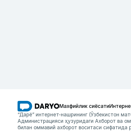
Махфийлик сиёсати
Интерне
“Дарё” интернет-нашрининг (Ўзбекистон мат
Администрацияси ҳузуридаги Ахборот ва ом
билан оммавий ахборот воситаси сифатида р