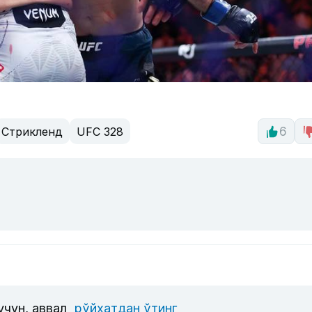
Стрикленд
UFC 328
6
учун, аввал
рўйхатдан ўтинг