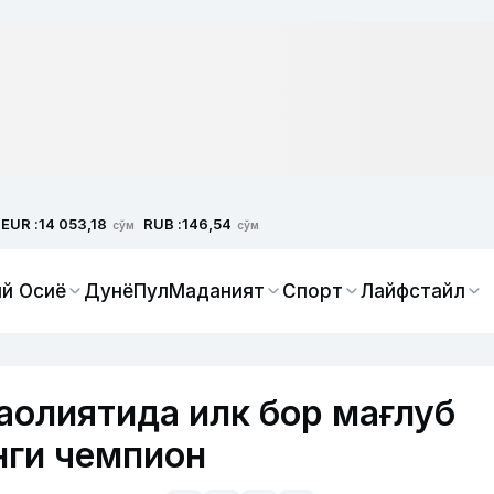
EUR :
RUB :
14 053,18
146,54
сўм
сўм
й Осиё
Дунё
Пул
Маданият
Спорт
Лайфстайл
аолиятида илк бор мағлуб
нги чемпион