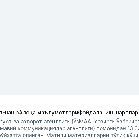
т-нашр
Алоқа маълумотлари
Фойдаланиш шартлар
буот ва ахборот агентлиги (ЎзМАА, ҳозирги Ўзбеки
мавий коммуникациялар агентлиги) томонидан 13.0
ўйхатга олинган. Матнли материалларни тўлиқ кўчи