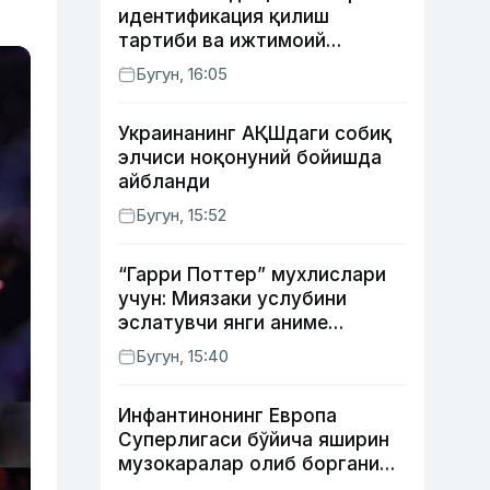
идентификация қилиш
тартиби ва ижтимоий
тармоқлардаги фейк
Бугун, 16:05
хабарларга изоҳ берилди
Украинанинг АҚШдаги собиқ
элчиси ноқонуний бойишда
айбланди
Бугун, 15:52
“Гарри Поттер” мухлислари
учун: Миязаки услубини
эслатувчи янги аниме
томошабинлар эътиборини
Бугун, 15:40
қозонмоқда
Инфантинонинг Европа
Суперлигаси бўйича яширин
музокаралар олиб боргани
фош бўлди