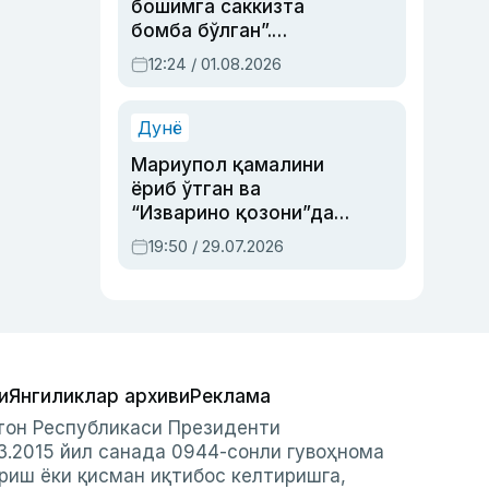
бошимга саккизта
бомба бўлган”.
Абдулла Ориповни
12:24 / 01.08.2026
сиёсий айбловлардан
асраб қолган воқеа
Дунё
Мариупол қамалини
ёриб ўтган ва
“Изварино қозони”дан
чиққан қаҳрамон —
19:50 / 29.07.2026
Украина армияси бош
қўмондони Драпатий
ҳақида
и
Янгиликлар архиви
Реклама
стон Республикаси Президенти
3.2015 йил санада 0944-сонли гувоҳнома
риш ёки қисман иқтибос келтиришга,