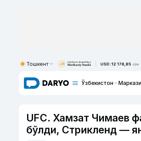
Тошкент
USD :
12 178,85
сўм
Ўзбекистон
Маркази
UFC. Хамзат Чимаев ф
бўлди, Стрикленд — я