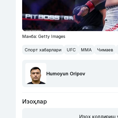
Манба: Getty Images
Спорт хабарлари
UFC
MMA
Чимаев
Humoyun Oripov
Изоҳлар
Изоҳ қолдириш 