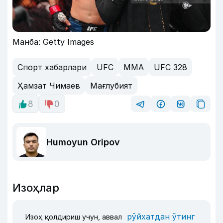
Манба: Getty Images
Спорт хабарлари
UFC
MMA
UFC 328
Ҳамзат Чимаев
Мағлубият
8
0
Humoyun Oripov
Изоҳлар
рўйхатдан ўтинг
Изоҳ қолдириш учун, аввал