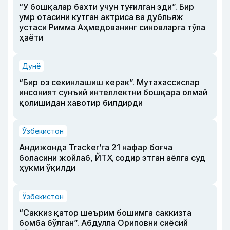
“У бошқалар бахти учун туғилган эди”. Бир
умр отасини кутган актриса ва дубльяж
устаси Римма Аҳмедованинг синовларга тўла
ҳаёти
Дунё
“Бир оз секинлашиш керак”. Мутахассислар
инсоният сунъий интеллектни бошқара олмай
қолишидан хавотир билдирди
Ўзбекистон
Андижонда Tracker’га 21 нафар боғча
боласини жойлаб, ЙТҲ содир этган аёлга суд
ҳукми ўқилди
Ўзбекистон
“Саккиз қатор шеърим бошимга саккизта
бомба бўлган”. Абдулла Ориповни сиёсий