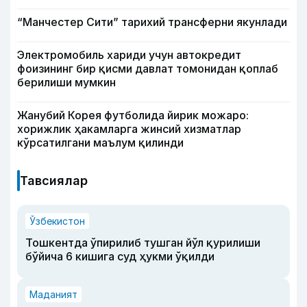
“Манчестер Сити” тарихий трансферни якунлади
Электромобиль хариди учун автокредит
фоизининг бир қисми давлат томонидан қоплаб
берилиши мумкин
Жанубий Корея футболида йирик можаро:
хорижлик ҳакамларга жинсий хизматлар
кўрсатилгани маълум қилинди
Тавсиялар
Ўзбекистон
Тошкентда ўпирилиб тушган йўл қурилиши
бўйича 6 кишига суд ҳукми ўқилди
Маданият