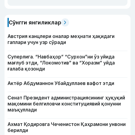
Сўнгги янгиликлар
Австрия канцлери оналар меҳнати ҳақидаги
гаплари учун узр сўради
Суперлига. “Навбаҳор” “Сурхон”ни ўз уйида
мағлуб этди, “Локомотив” ва “Хоразм” уйда
ғалаба қозонди
Актёр Абду­маннон Убайдуллаев вафот этди
Сенат Президент администрациясининг ҳуқуқий
мақомини белгиловчи конституциявий қонунни
маъқуллади
Ахмат Қодировга Чеченистон Қаҳрамони унвони
берилди