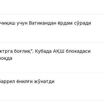
чиқиш учун Ватикандан ёрдам сўради
ктрга боғлиқ”. Кубада АҚШ блокадаси
моқда
баррел ёнилғи жўнатди