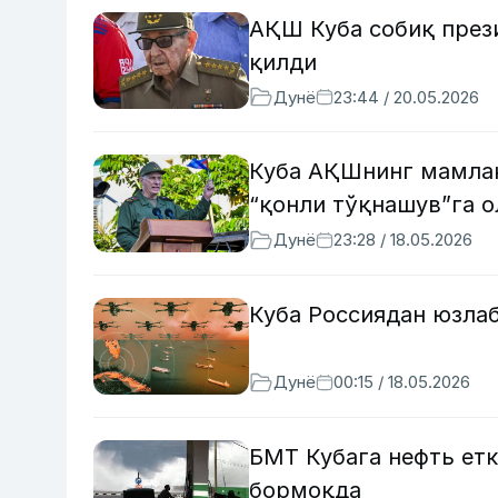
АҚШ Куба собиқ през
қилди
Дунё
23:44 / 20.05.2026
Куба АҚШнинг мамлак
“қонли тўқнашув”га 
Дунё
23:28 / 18.05.2026
Куба Россиядан юзлаб
Дунё
00:15 / 18.05.2026
БМТ Кубага нефть ет
бормоқда