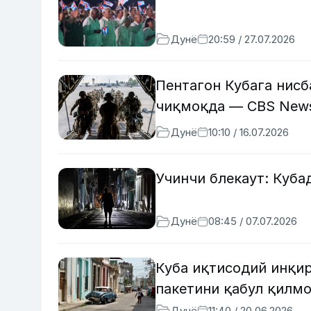
Дунё
20:59 / 27.07.2026
Пентагон Кубага нисб
чиқмоқда — CBS New
Дунё
10:10 / 16.07.2026
Учинчи блекаут: Куба
Дунё
08:45 / 07.07.2026
Куба иқтисодий инқир
пакетини қабул қилм
Дунё
11:40 / 20.06.2026