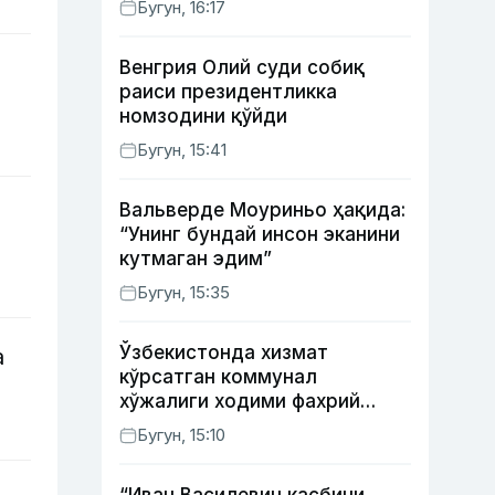
Бугун, 16:17
берилиши мумкин
Венгрия Олий суди собиқ
раиси президентликка
номзодини қўйди
Бугун, 15:41
Вальверде Моуриньо ҳақида:
“Унинг бундай инсон эканини
кутмаган эдим”
Бугун, 15:35
Ўзбекистонда хизмат
а
кўрсатган коммунал
хўжалиги ходими фахрий
унвони таъсис этилиши
Бугун, 15:10
мумкин