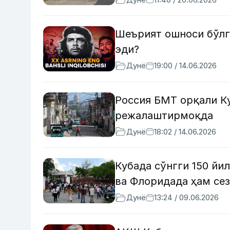
Шеърият ошноси бўлга
эди?
Дунё
19:00 / 14.06.2026
Россия БМТ орқали Ку
режалаштирмоқда
Дунё
18:02 / 14.06.2026
Кубада сўнгги 150 йи
ва Флоридада ҳам се
Дунё
13:24 / 09.06.2026