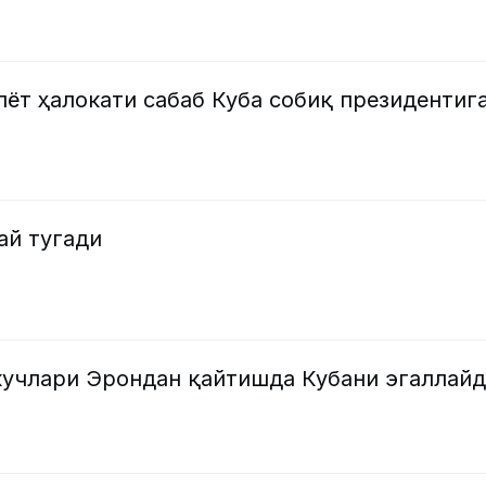
ёт ҳалокати сабаб Куба собиқ президентиг
ай тугади
кучлари Эрондан қайтишда Кубани эгаллайд