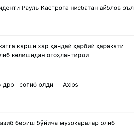
иденти Рауль Кастрога нисбатан айблов эъ
атга қарши ҳар қандай ҳарбий ҳаракати
олиб келишидан огоҳлантирди
 дрон сотиб олди — Axios
казиб бериш бўйича музокаралар олиб