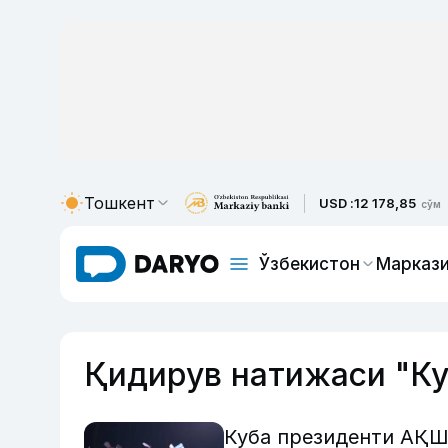
Тошкент
USD :
12 178,85
сўм
Ўзбекистон
Маркази
Қидирув натижаси "Ку
Куба президенти АҚШ