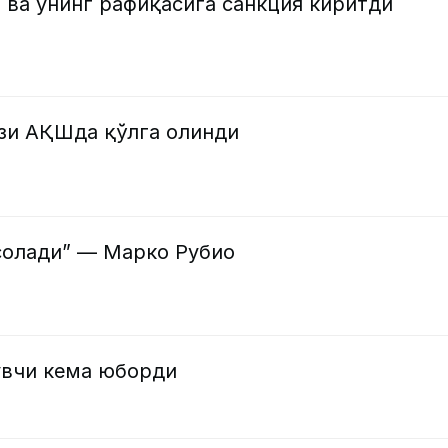
 ва унинг рафиқасига санкция киритди
изи АҚШда қўлга олинди
солади” — Марко Рубио
увчи кема юборди