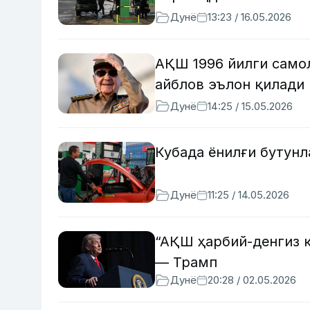
Дунё
13:23 / 16.05.2026
АҚШ 1996 йилги самол
айблов эълон қилади
Дунё
14:25 / 15.05.2026
Кубада ёнилғи бутунл
Дунё
11:25 / 14.05.2026
“АҚШ ҳарбий-денгиз 
— Трамп
Дунё
20:28 / 02.05.2026