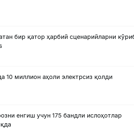
атан бир қатор ҳарбий сценарийларни кўри
s
да 10 миллион аҳоли электрсиз қолди
озни енгиш учун 175 бандли ислоҳотлар
оқда