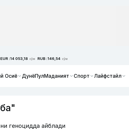
EUR :
RUB :
14 053,18
146,54
сўм
сўм
й Осиё
Дунё
Пул
Маданият
Спорт
Лайфстайл
ба"
ни геноцидда айблади