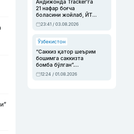
Андижонда Tracker’га
21 нафар боғча
боласини жойлаб, ЙТҲ
содир этган аёлга суд
23:41 / 03.08.2026
а
ҳукми ўқилди
Ўзбекистон
“Саккиз қатор шеърим
бошимга саккизта
бомба бўлган”.
Абдулла Ориповни
12:24 / 01.08.2026
сиёсий айбловлардан
асраб қолган воқеа
и”