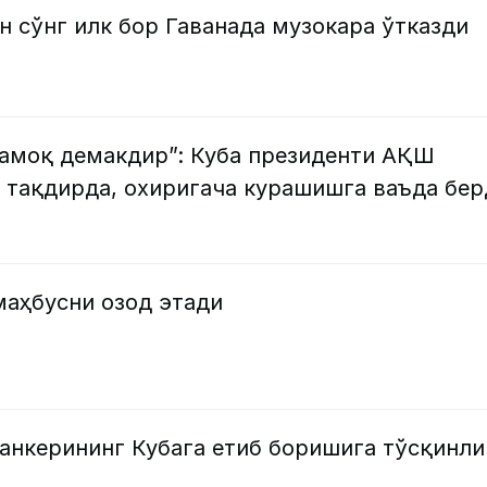
н сўнг илк бор Гаванада музокара ўтказди
шамоқ демакдир”: Куба президенти АҚШ
 тақдирда, охиригача курашишга ваъда бер
маҳбусни озод этади
анкерининг Кубага етиб боришига тўсқинли