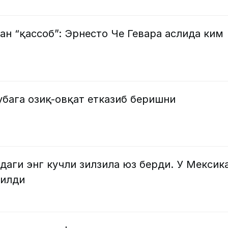
н “қассоб”: Эрнесто Че Гевара аслида ким
бага озиқ-овқат етказиб беришни
лдаги энг кучли зилзила юз берди. У Мексик
зилди