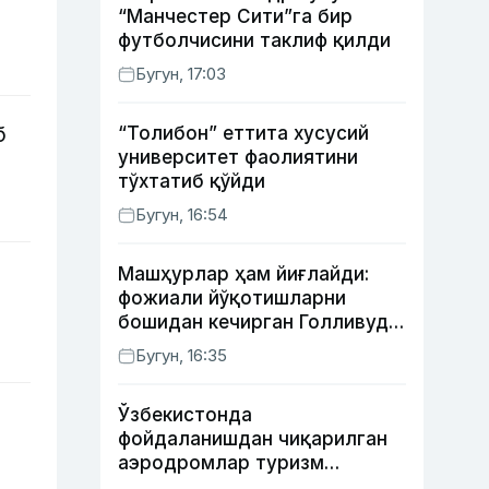
“Манчестер Сити”га бир
футболчисини таклиф қилди
Бугун, 17:03
б
“Толибон” еттита хусусий
университет фаолиятини
тўхтатиб қўйди
Бугун, 16:54
Машҳурлар ҳам йиғлайди:
фожиали йўқотишларни
бошидан кечирган Голливуд
юлдузлари
Бугун, 16:35
Ўзбекистонда
фойдаланишдан чиқарилган
аэродромлар туризм
мақсадида ижарага