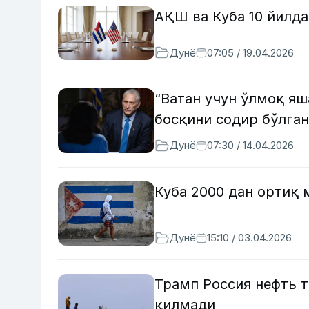
АҚШ ва Куба 10 йилда
Дунё
07:05 / 19.04.2026
“Ватан учун ўлмоқ я
босқини содир бўлган
Дунё
07:30 / 14.04.2026
Куба 2000 дан ортиқ 
Дунё
15:10 / 03.04.2026
Трамп Россия нефть т
қилмади