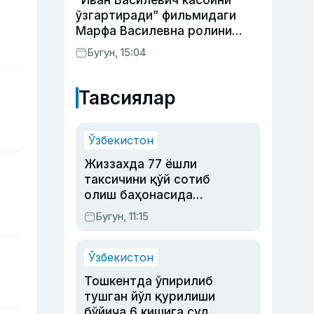
“Иван Василевич касбини
ўзгартиради” фильмидаги
Марфа Василевна ролини
ижро этган актрисанинг
Бугун, 15:04
тақдири қандай кечди?
Тавсиялар
Ўзбекистон
Жиззахда 77 ёшли
таксичини қўй сотиб
олиш баҳонасида
яйловга олиб бориб
Бугун, 11:15
ўлдирган йигит 20
йилга қамалди
Ўзбекистон
Тошкентда ўпирилиб
тушган йўл қурилиши
бўйича 6 кишига суд