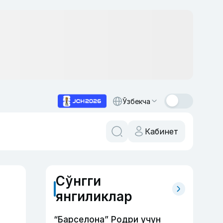
Ўзбекча
Кабинет
Сўнгги
янгиликлар
“Барселона” Родри учун