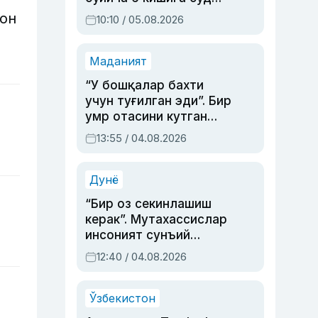
ҳукми ўқилди
лон
10:10 / 05.08.2026
Маданият
“У бошқалар бахти
учун туғилган эди”. Бир
умр отасини кутган
актриса ва дубльяж
13:55 / 04.08.2026
устаси Римма
Аҳмедованинг
синовларга тўла ҳаёти
Дунё
“Бир оз секинлашиш
керак”. Мутахассислар
инсоният сунъий
интеллектни бошқара
12:40 / 04.08.2026
олмай қолишидан
хавотир билдирди
Ўзбекистон