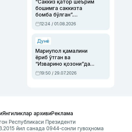
“Саккиз қатор шеърим
бошимга саккизта
бомба бўлган”.
Абдулла Ориповни
12:24 / 01.08.2026
сиёсий айбловлардан
асраб қолган воқеа
Дунё
Мариупол қамалини
ёриб ўтган ва
“Изварино қозони”дан
чиққан қаҳрамон —
19:50 / 29.07.2026
Украина армияси бош
қўмондони Драпатий
ҳақида
и
Янгиликлар архиви
Реклама
стон Республикаси Президенти
3.2015 йил санада 0944-сонли гувоҳнома