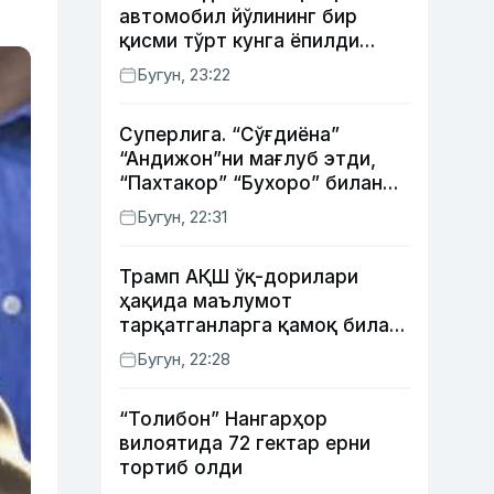
автомобил йўлининг бир
қисми тўрт кунга ёпилди
(харита)
Бугун, 23:22
Суперлига. “Сўғдиёна”
“Андижон”ни мағлуб этди,
“Пахтакор” “Бухоро” билан
жанговар дуранг қайд этди
Бугун, 22:31
Трамп АҚШ ўқ-дорилари
ҳақида маълумот
тарқатганларга қамоқ билан
таҳдид қилди
Бугун, 22:28
“Толибон” Нангарҳор
вилоятида 72 гектар ерни
тортиб олди