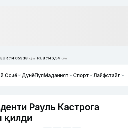
EUR :
RUB :
14 053,18
146,54
сўм
сўм
й Осиё
Дунё
Пул
Маданият
Спорт
Лайфстайл
денти Рауль Кастрога
н қилди