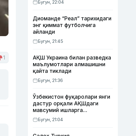
Бугун, 22:04
Диоманде “Реал” тарихидаги
энг қиммат футболчига
айланди
Бугун, 21:45
1
АҚШ Украина билан разведка
маълумотлари алмашишни
қайта тиклади
Бугун, 21:36
Ўзбекистон фуқаролари янги
дастур орқали АҚШдаги
мавсумий ишларга
тайёрланади ва
Бугун, 21:04
жойлаштирилади