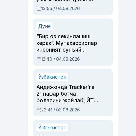
актриса ва дубльяж
13:55 / 04.08.2026
устаси Римма
Аҳмедованинг
синовларга тўла ҳаёти
Дунё
“Бир оз секинлашиш
керак”. Мутахассислар
инсоният сунъий
интеллектни бошқара
12:40 / 04.08.2026
олмай қолишидан
хавотир билдирди
Ўзбекистон
Андижонда Tracker’га
21 нафар боғча
боласини жойлаб, ЙТҲ
содир этган аёлга суд
23:41 / 03.08.2026
ҳукми ўқилди
Ўзбекистон