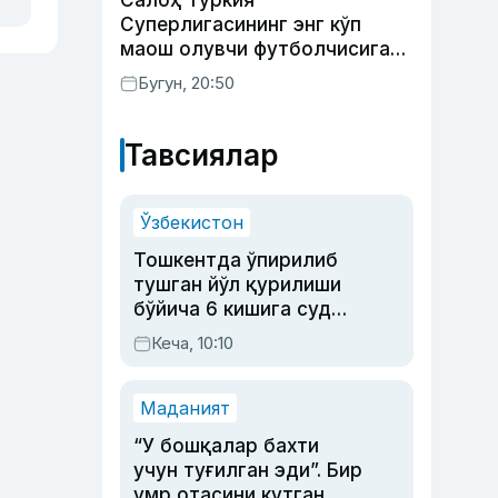
Салоҳ Туркия
Суперлигасининг энг кўп
маош олувчи футболчисига
айланди
Бугун, 20:50
Тавсиялар
Ўзбекистон
Тошкентда ўпирилиб
тушган йўл қурилиши
бўйича 6 кишига суд
ҳукми ўқилди
Кеча, 10:10
Маданият
“У бошқалар бахти
учун туғилган эди”. Бир
умр отасини кутган