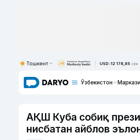
Тошкент
USD :
12 178,85
сўм
Ўзбекистон
Маркази
АҚШ Куба собиқ прези
нисбатан айблов эъло