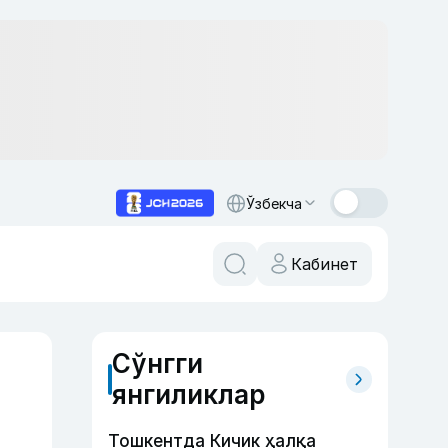
Ўзбекча
Кабинет
Сўнгги
янгиликлар
Тошкентда Кичик ҳалқа