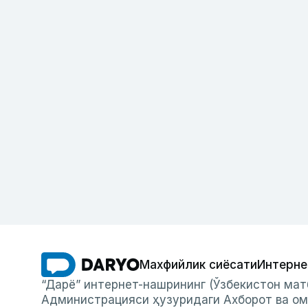
Махфийлик сиёсати
Интерне
“Дарё” интернет-нашрининг (Ўзбекистон мат
Администрацияси ҳузуридаги Ахборот ва ом