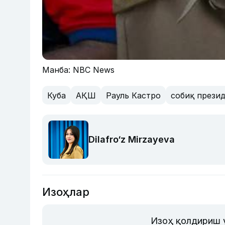
Манба: NBC News
Куба
АҚШ
Рауль Кастро
собиқ прези
Dilafro‘z Mirzayeva
Изоҳлар
Изоҳ қолдириш 