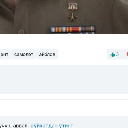
дент
самолёт
айблов
3
учун, аввал
рўйхатдан ўтинг