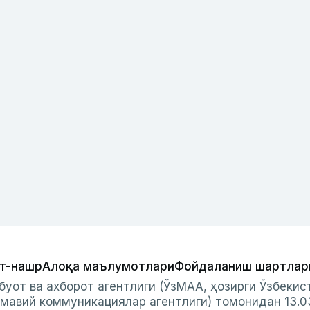
т-нашр
Алоқа маълумотлари
Фойдаланиш шартлар
буот ва ахборот агентлиги (ЎзМАА, ҳозирги Ўзбеки
мавий коммуникациялар агентлиги) томонидан 13.0