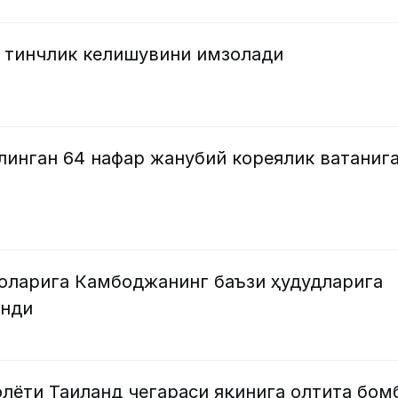
 тинчлик келишувини имзолади
линган 64 нафар жанубий кореялик ватаниг
оларига Камбоджанинг баъзи ҳудудларига
анди
лёти Таиланд чегараси яқинига олтита бом