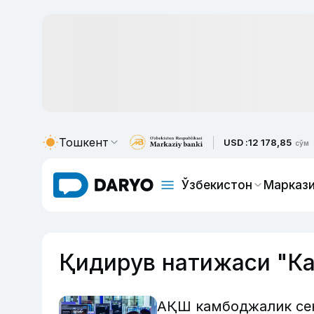
Тошкент
USD :
12 178,85
сўм
Ўзбекистон
Маркази
Қидирув натижаси "К
АҚШ камбоджалик сен