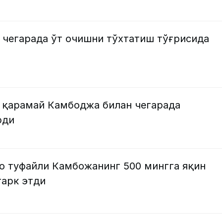
 чегарада ўт очишни тўхтатиш тўғрисида
 қарамай Камбоджа билан чегарада
рди
о туфайли Камбожанинг 500 мингга яқин
тарк этди