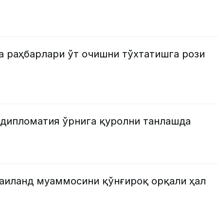
а раҳбарлари ўт очишни тўхтатишга рози
дипломатия ўрнига қуролни танлашда
аиланд муаммосини қўнғироқ орқали ҳал