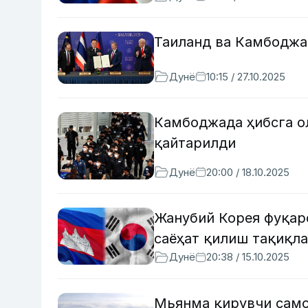
Таиланд ва Камбоджа
Дунё
10:15 / 27.10.2025
Камбоджада ҳибсга о
қайтарилди
Дунё
20:00 / 18.10.2025
Жанубий Корея фуқар
саёҳат қилиш тақиқл
Дунё
20:38 / 15.10.2025
Мьянма қирувчи само