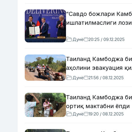
“Савдо божлари Камб
ишлатилмаслиги лози
Дунё
20:25 / 09.12.2025
Таиланд Камбоджа би
аҳолини эвакуация қ
Дунё
21:56 / 08.12.2025
Таиланд Камбоджа би
ортиқ мактабни ёпди
Дунё
19:20 / 08.12.2025