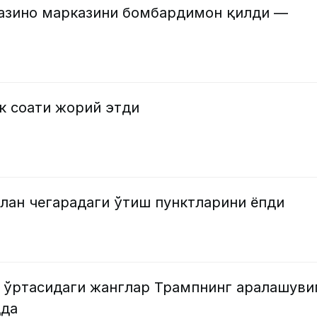
казино марказини бомбардимон қилди —
к соати жорий этди
лан чегарадаги ўтиш пунктларини ёпди
 ўртасидаги жанглар Трампнинг аралашуви
қда