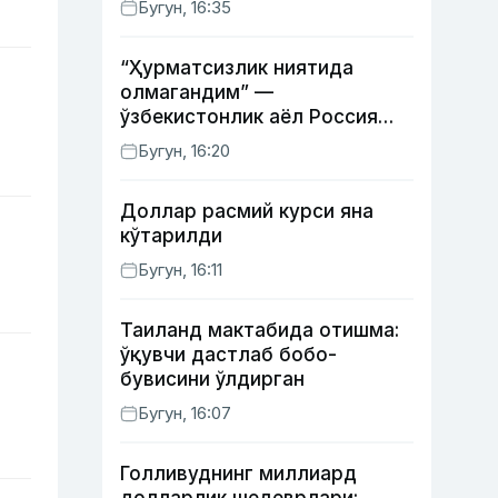
Бугун, 16:35
“Ҳурматсизлик ниятида
олмагандим” —
ўзбекистонлик аёл Россия
давлат рамзлари туширилган
Бугун, 16:20
пояндоз ҳақида
Доллар расмий курси яна
кўтарилди
Бугун, 16:11
Таиланд мактабида отишма:
ўқувчи дастлаб бобо-
бувисини ўлдирган
Бугун, 16:07
Голливуднинг миллиард