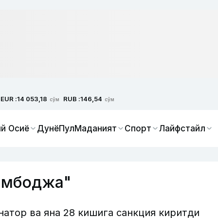
EUR :
RUB :
14 053,18
146,54
сўм
сўм
й Осиё
Дунё
Пул
Маданият
Спорт
Лайфстайл
амбоджа"
атор ва яна 28 кишига санкция киритди