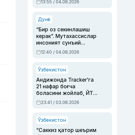
13:55 / 04.08.2026
устаси Римма
Аҳмедованинг
синовларга тўла ҳаёти
Дунё
“Бир оз секинлашиш
керак”. Мутахассислар
инсоният сунъий
интеллектни бошқара
12:40 / 04.08.2026
олмай қолишидан
хавотир билдирди
Ўзбекистон
Андижонда Tracker’га
21 нафар боғча
боласини жойлаб, ЙТҲ
содир этган аёлга суд
23:41 / 03.08.2026
ҳукми ўқилди
Ўзбекистон
“Саккиз қатор шеърим