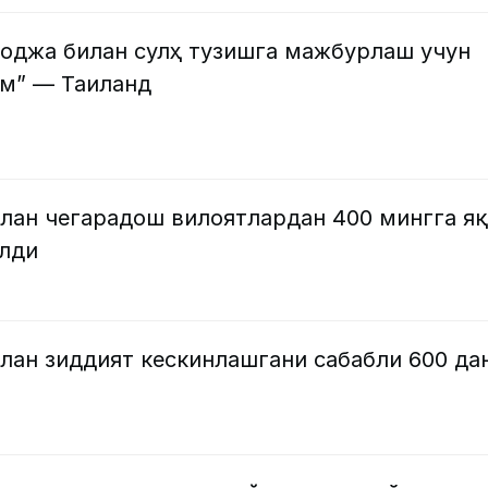
оджа билан сулҳ тузишга мажбурлаш учун
м” — Таиланд
лан чегарадош вилоятлардан 400 мингга я
илди
лан зиддият кескинлашгани сабабли 600 да