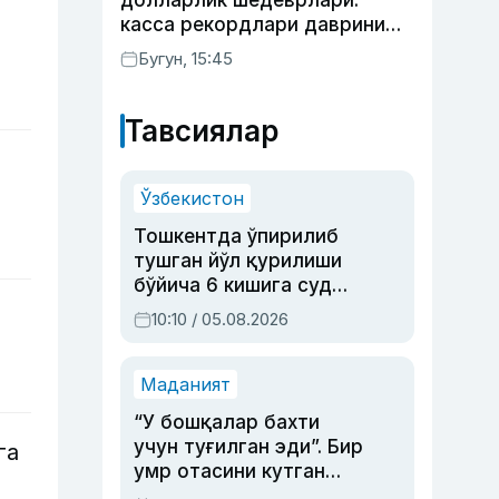
долларлик шедеврлари:
касса рекордлари даврини
бошлаб берган 4 та фильм
Бугун, 15:45
Тавсиялар
Ўзбекистон
Тошкентда ўпирилиб
тушган йўл қурилиши
бўйича 6 кишига суд
ҳукми ўқилди
10:10 / 05.08.2026
Маданият
“У бошқалар бахти
учун туғилган эди”. Бир
га
умр отасини кутган
актриса ва дубльяж