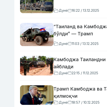
Дунё
16:22 / 13.12.2025
“Таиланд ва Камбодж
бўлди” — Трамп
Дунё
11:03 / 13.12.2025
Камбоджа Таиландни 
айблади
Дунё
22:15 / 11.12.2025
Трамп Камбоджа ва Т
қилмоқчи
Дунё
18:57 / 10.12.2025