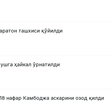
аратон ташхиси қўйилди
мушга ҳайкал ўрнатилди
 18 нафар Камбоджа аскарини озод қилди