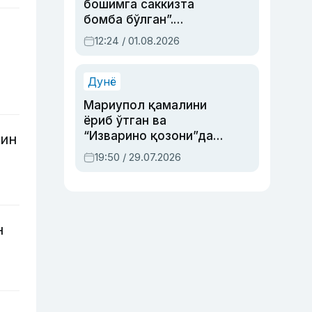
бошимга саккизта
бомба бўлган”.
Абдулла Ориповни
12:24 / 01.08.2026
сиёсий айбловлардан
асраб қолган воқеа
Дунё
Мариупол қамалини
ёриб ўтган ва
“Изварино қозони”дан
қин
чиққан қаҳрамон —
19:50 / 29.07.2026
Украина армияси бош
қўмондони Драпатий
ҳақида
н