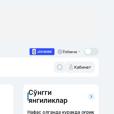
Ўзбекча
Кабинет
Сўнгги
янгиликлар
Нафас олганда куракда оғриқ