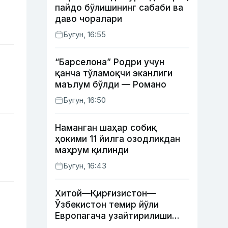
пайдо бўлишининг сабаби ва
даво чоралари
Бугун, 16:55
“Барселона” Родри учун
қанча тўламоқчи эканлиги
маълум бўлди — Романо
Бугун, 16:50
Наманган шаҳар собиқ
ҳокими 11 йилга озодликдан
маҳрум қилинди
Бугун, 16:43
Хитой—Қирғизистон—
Ўзбекистон темир йўли
Европагача узайтирилиши
мумкин