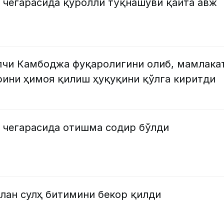
 чегарасида қуролли тўқнашуви қайта авж
лчи Камбоджа фуқаролигини олиб, мамлака
ини ҳимоя қилиш ҳуқуқини қўлга киритди
 чегарасида отишма содир бўлди
лан сулҳ битимини бекор қилди