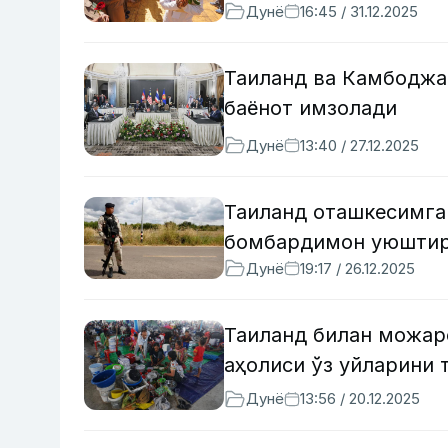
Дунё
16:45 / 31.12.2025
Таиланд ва Камбоджа
баёнот имзолади
Дунё
13:40 / 27.12.2025
Таиланд оташкесимга
бомбардимон уюшти
Дунё
19:17 / 26.12.2025
Таиланд билан можар
аҳолиси ўз уйларини 
Дунё
13:56 / 20.12.2025